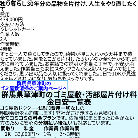
独り暮らし30年分の品物を片付け、人生をやり直したく
て
費用
439,000円
支払い方法
クレジットカード
作業人数
2人
作業時間
4時間
ずっと一人で暮らしてきたので、荷物が押し入れから天井まで積
もっていました。何をどこから片付けたらいいのか全く分からず、途
方に暮れていました。お電話での説明が本当に丁寧で、不安が消
えました。作業当日も女性スタッフさんが心遣いいっぱいで接して
くださり、思い出の品も大切に扱ってくれました。1日で1DKが見違
えるほどきれいになり、気持ちもスッキリです。
群馬県草津町の
ゴミ屋敷清掃のご案内ページへ
群馬県草津町のゴミ屋敷・汚部屋片付け料
金目安一覧表
ゴミ屋敷ドクターは
追加費用一切なし
の
明朗会計をお約束します！
弊社がご提示するお見積りは
全てコミコミの料金プラン
です。
依頼時にまとまったお金がない
方のために安心の
分割払い
後払い
も対応しています。
間取り
料金
作業員
作業時間
1K
33,000円〜
1名
2〜3時間