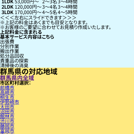
1LDK
53,000円〜
2〜3名
3〜4時間
2LDK
120,000円〜
3〜4名
3〜4時間
3LDK
170,000円〜
4〜5名
4〜5時間
左右にスライドできます
上記の料金はあくまでも目安となります。
お客様のご要望に合わせてお見積り作成いたします。
上記料金に含まれる
基本サービス内容はこちら
出張費
分別作業
搬出作業
処分品回収
貴重品の探索
清掃後の消臭
群馬県の対応地域
群馬県内全域
市区町村
前橋市
高崎市
桐生市
伊勢崎市
太田市
沼田市
館林市
渋川市
藤岡市
富岡市