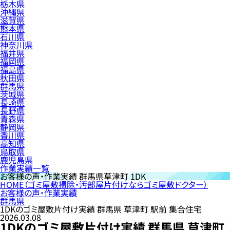
栃木県
沖縄県
滋賀県
熊本県
石川県
神奈川県
福井県
福岡県
福島県
秋田県
群馬県
茨城県
長崎県
長野県
青森県
静岡県
香川県
高知県
鳥取県
鹿児島県
作業実績一覧
お客様の声・作業実績
群馬県草津町 1DK
HOME
（ゴミ屋敷掃除・汚部屋片付けならゴミ屋敷ドクター）
お客様の声・作業実績
群馬県
1DKのゴミ屋敷片付け実績 群馬県 草津町 駅前 集合住宅
2026.03.08
1DKのゴミ屋敷片付け実績 群馬県 草津町