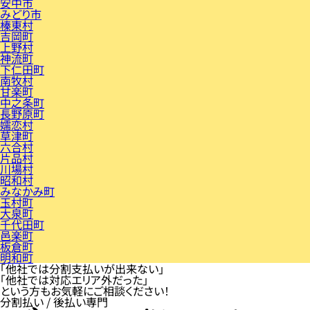
安中市
みどり市
榛東村
吉岡町
上野村
神流町
下仁田町
南牧村
甘楽町
中之条町
長野原町
嬬恋村
草津町
六合村
片品村
川場村
昭和村
みなかみ町
玉村町
大泉町
千代田町
邑楽町
板倉町
明和町
「他社では分割支払いが出来ない」
「他社では対応エリア外だった」
という方もお気軽にご相談ください！
分割払い / 後払い専門