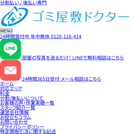
分割払い / 後払い専門
MENU
24時間受付中
年中無休
0120-116-414
部屋の写真を送るだけ！
LINEで無料相談はこちら
24時間365日受付
メール相談はこちら
ホーム
対応エリア
料金
分割/後払いについて
お客様の声・作業実績一覧
スタッフ紹介一覧
運営会社情報
お役立ちコラム
お問い合わせ
プライバシーポリシー
特定商取引法に関する記述