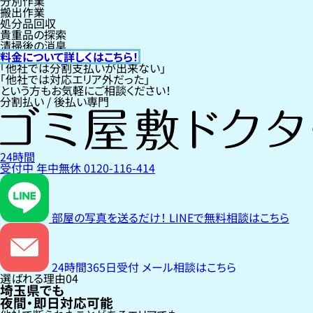
分別作業
搬出作業
処分品回収
貴重品の探索
清掃後の消臭
料金について詳しくはこちら！
「他社では分割支払いが出来ない」
「他社では対応エリア外だった」
という方もお気軽にご相談ください！
分割払い / 後払い専門
24時間
受付中
年中無休
0120-116-414
部屋の写真を送るだけ！
LINEで無料相談はこちら
24時間365日受付
メール相談はこちら
選ばれる理由
04
埼玉県でも
夜間・即日対応可能