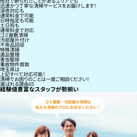
他社で断られたことがあるエリアでも
迅速かつ丁寧な清掃サービスをお届けします！
深夜対応も
通常料金で可能
日時指定も可能
土日祝も
通常料金で対応
ゴミ屋敷清掃
汚部屋片付け
不用品回収
特殊清掃
遺品整理
害虫駆除
事故物件買取
埼玉県
は
上記すべて対応可能！
清掃でお困りのことは一度ご相談ください！
選ばれる理由
05
経験値豊富なスタッフが勢揃い