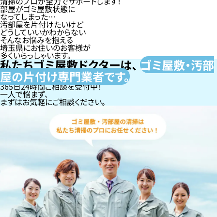
清掃のプロが全力でサポートします！
部屋がゴミ屋敷状態に
なってしまった…
汚部屋を片付けたいけど
どうしていいかわからない
そんなお悩みを抱える
埼玉県にお住いのお客様が
多くいらっしゃいます。
私たちゴミ屋敷ドクターは、
ゴミ屋敷・汚部
屋の片付け専門
業者です。
365日24時間ご相談を受付中！
一人で悩まず、
まずはお気軽にご相談ください。