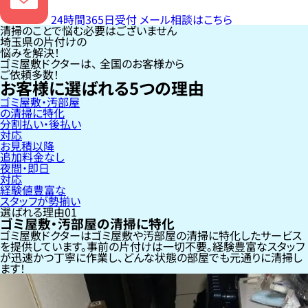
24時間365日受付
メール相談はこちら
清掃のことで悩む必要はございません
埼玉県の片付けの
悩みを解決！
ゴミ屋敷ドクターは、
全国のお客様
から
ご依頼多数！
お客様に選ばれる
5
つの理由
ゴミ屋敷・汚部屋
の清掃に特化
分割払い・後払い
対応
お見積以降
追加料金なし
夜間・即日
対応
経験値豊富な
スタッフが勢揃い
選ばれる理由
01
ゴミ屋敷・汚部屋の清掃に特化
ゴミ屋敷ドクターはゴミ屋敷や汚部屋の清掃に特化したサービス
を提供しています。事前の片付けは一切不要。経験豊富なスタッフ
が迅速かつ丁寧に作業し、どんな状態の部屋でも元通りに清掃し
ます！