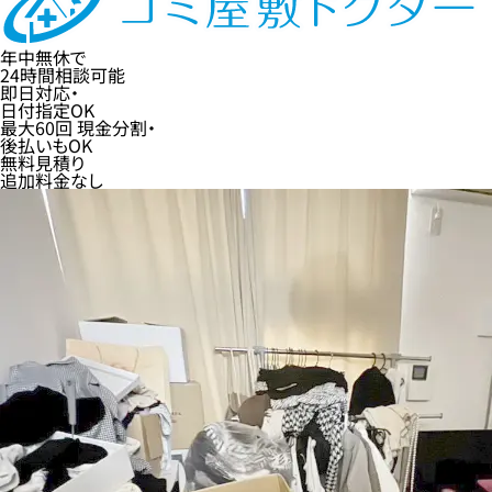
年中無休
で
24時間
相談可能
即日
対応・
日付指定
OK
最大60回
現金分割・
後払い
もOK
無料
見積り
追加料金なし