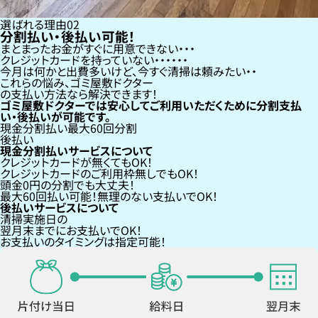
選ばれる理由
02
分割払い・後払い可能！
まとまったお金がすぐに用意できない
クレジットカードを持っていない・・・
今月は何かと出費多いけど、今すぐ清掃は頼みたい
これらの悩み、
ゴミ屋敷ドクター
の支払い方法なら
解決できます！
ゴミ屋敷ドクターでは安心してご利用いただくために分割支払
い・後払いが可能です。
現金分割払い
最大60回分割
後払い
現金分割払いサービスについて
クレジットカードが
無くても
OK！
クレジットカードの
ご利用枠無し
でもOK！
頭金0円の分割
でも大丈夫！
最大60回払い
可能！無理のない支払いでOK！
後払いサービスについて
清掃実施日の
翌月末までにお支払い
でOK！
お支払いのタイミングは指定可能！