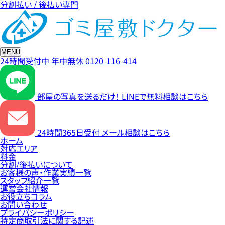
分割払い / 後払い専門
MENU
24時間受付中
年中無休
0120-116-414
部屋の写真を送るだけ！
LINEで無料相談はこちら
24時間365日受付
メール相談はこちら
ホーム
対応エリア
料金
分割/後払いについて
お客様の声・作業実績一覧
スタッフ紹介一覧
運営会社情報
お役立ちコラム
お問い合わせ
プライバシーポリシー
特定商取引法に関する記述