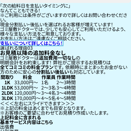
「次の給料日を支払いタイミングに」
なんてこともできる！
ご利用には条件がございますので詳しくはお問い合わせくださ
い。
現金分割払い・後払いを選ばれるお客様が増えています！
ゴミ屋敷ドクターでは、少しでも安心してご利用いただけるよう、
様々な支払い方法をご用意しております。
お支払い方法はご遠慮なくご相談ください。
支払いについて詳しくはこちら！
選ばれる理由
03
お見積以降の追加料金なし
ゴミ屋敷ドクターは
追加費用一切なし
の
明朗会計をお約束します！
弊社がご提示するお見積りは
全てコミコミの料金プラン
です。
依頼時にまとまったお金がない
方のために安心の
分割払い
後払い
も対応しています。
間取り
料金
作業員
作業時間
1K
33,000円〜
1名
2〜3時間
1LDK
53,000円〜
2〜3名
3〜4時間
2LDK
120,000円〜
3〜4名
3〜4時間
3LDK
170,000円〜
4〜5名
4〜5時間
左右にスライドできます
上記の料金はあくまでも目安となります。
お客様のご要望に合わせてお見積り作成いたします。
上記料金に含まれる
基本サービス内容はこちら
出張費