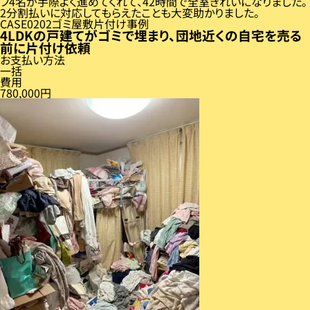
フ4名が手際よく進めてくれて、42時間で全室きれいになりました。
2分割払いに対応してもらえたことも大変助かりました。
CASE
02
ゴミ屋敷片付け事例
4LDKの戸建てがゴミで埋まり、団地近くの自宅を売る
前に片付け依頼
お支払い方法
一括
費用
780,000円