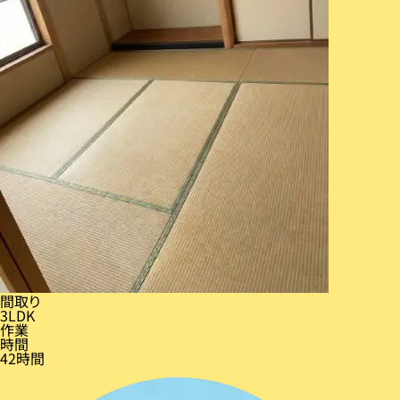
間取り
3LDK
作業
時間
42時間