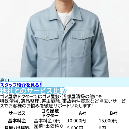
高山
スタッフ紹介を見る！
他社とのサービス比較
ゴミ屋敷ドクターではゴミ屋敷・汚部屋清掃の他にも
特殊清掃、遺品整理、害虫駆除、事故物件買取など幅広いサービ
スでお客様のお悩みを徹底サポートいたします！
ゴミ屋敷
サービス
A社
B社
ドクター
基本料金
基本料金 0円
10,000円
15,000円
見積・出張料 0
見積・出張料
5,000円
0円