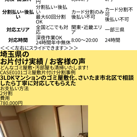
円
分割払い・後払
カード分割不
分割払い・後払
い
カード分割のみ
可
い
最大60回分割
後払い不可
後払い不可
OK
全国どこでも対
関東・近畿エリ
対応エリア
一部三県
応
ア
深夜作業OK
対応時間
8:00〜20:00
24時間
24時間年中無休
左右にスライドできます
埼玉県の
お片付け実績 / お客様の声
どんなゴミ屋敷・汚部屋も清掃いたします！
CASE
01
ゴミ屋敷片付け分割事例
3LDKマンションのゴミ屋敷化、さいたま市北区で相談
したら丁寧に対応してもらえた
お支払い方法
2分割
費用
780,000円