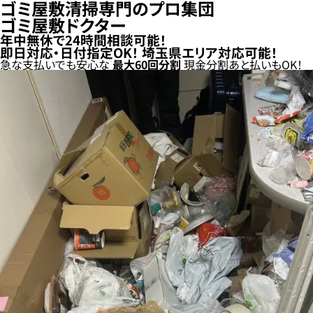
ゴミ屋敷清掃専門のプロ集団
ゴミ屋敷ドクター
年中無休で24時間相談可能！
即日対応・日付指定OK！
埼玉県エリア対応可能！
急な支払いでも安心な
最大
60
回分割
現金分割
あと払い
もOK！