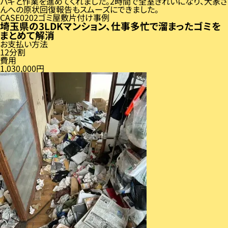
パキと作業を進めてくれました。2時間で全室きれいになり、大家さ
んへの原状回復報告もスムーズにできました。
CASE
02
ゴミ屋敷片付け事例
埼玉県の3LDKマンション、仕事多忙で溜まったゴミを
まとめて解消
お支払い方法
12分割
費用
1,030,000円