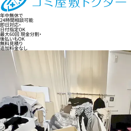
年中無休
で
24時間
相談可能
即日
対応・
日付指定
OK
最大60回
現金分割・
後払い
もOK
無料
見積り
追加料金なし