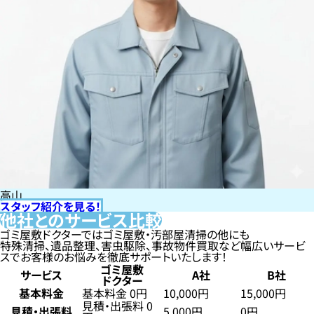
高山
スタッフ紹介を見る！
他社とのサービス比較
ゴミ屋敷ドクターではゴミ屋敷・汚部屋清掃の他にも
特殊清掃、遺品整理、害虫駆除、事故物件買取など幅広いサービ
スでお客様のお悩みを徹底サポートいたします！
ゴミ屋敷
サービス
A社
B社
ドクター
基本料金
基本料金 0円
10,000円
15,000円
見積・出張料 0
見積・出張料
5,000円
0円