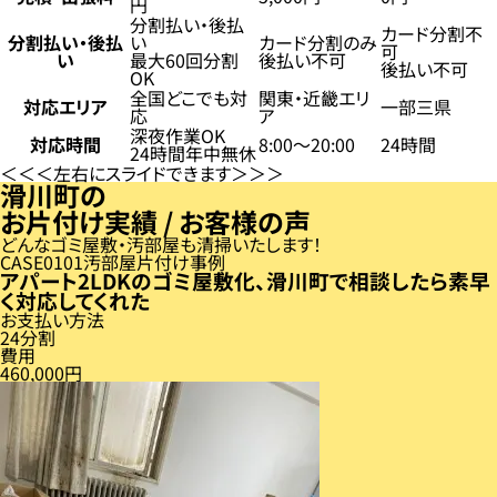
円
分割払い・後払
カード分割不
分割払い・後払
い
カード分割のみ
可
い
最大60回分割
後払い不可
後払い不可
OK
全国どこでも対
関東・近畿エリ
対応エリア
一部三県
応
ア
深夜作業OK
対応時間
8:00〜20:00
24時間
24時間年中無休
左右にスライドできます
滑川町の
お片付け実績 / お客様の声
どんなゴミ屋敷・汚部屋も清掃いたします！
CASE
01
汚部屋片付け事例
アパート2LDKのゴミ屋敷化、滑川町で相談したら素早
く対応してくれた
お支払い方法
24分割
費用
460,000円