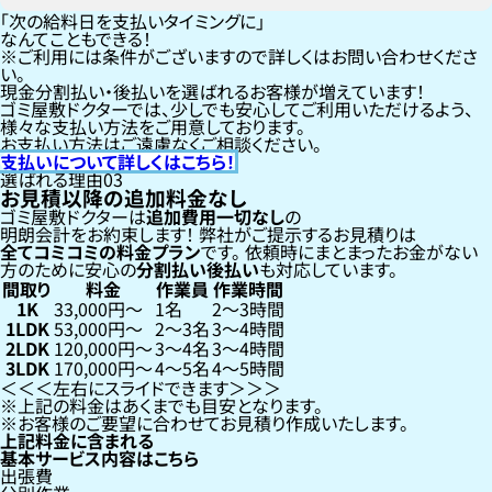
「次の給料日を支払いタイミングに」
なんてこともできる！
ご利用には条件がございますので詳しくはお問い合わせくださ
い。
現金分割払い・後払いを選ばれるお客様が増えています！
ゴミ屋敷ドクターでは、少しでも安心してご利用いただけるよう、
様々な支払い方法をご用意しております。
お支払い方法はご遠慮なくご相談ください。
支払いについて詳しくはこちら！
選ばれる理由
03
お見積以降の追加料金なし
ゴミ屋敷ドクターは
追加費用一切なし
の
明朗会計をお約束します！
弊社がご提示するお見積りは
全てコミコミの料金プラン
です。
依頼時にまとまったお金がない
方のために安心の
分割払い
後払い
も対応しています。
間取り
料金
作業員
作業時間
1K
33,000円〜
1名
2〜3時間
1LDK
53,000円〜
2〜3名
3〜4時間
2LDK
120,000円〜
3〜4名
3〜4時間
3LDK
170,000円〜
4〜5名
4〜5時間
左右にスライドできます
上記の料金はあくまでも目安となります。
お客様のご要望に合わせてお見積り作成いたします。
上記料金に含まれる
基本サービス内容はこちら
出張費