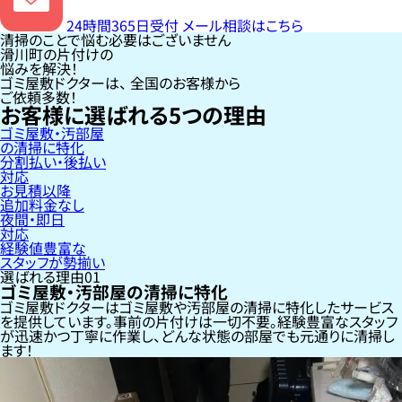
24時間365日受付
メール相談はこちら
清掃のことで悩む必要はございません
滑川町の片付けの
悩みを解決！
ゴミ屋敷ドクターは、
全国のお客様
から
ご依頼多数！
お客様に選ばれる
5
つの理由
ゴミ屋敷・汚部屋
の清掃に特化
分割払い・後払い
対応
お見積以降
追加料金なし
夜間・即日
対応
経験値豊富な
スタッフが勢揃い
選ばれる理由
01
ゴミ屋敷・汚部屋の清掃に特化
ゴミ屋敷ドクターはゴミ屋敷や汚部屋の清掃に特化したサービス
を提供しています。事前の片付けは一切不要。経験豊富なスタッフ
が迅速かつ丁寧に作業し、どんな状態の部屋でも元通りに清掃し
ます！