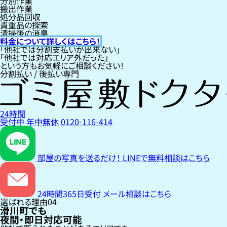
分別作業
搬出作業
処分品回収
貴重品の探索
清掃後の消臭
料金について詳しくはこちら！
「他社では分割支払いが出来ない」
「他社では対応エリア外だった」
という方もお気軽にご相談ください！
分割払い / 後払い専門
24時間
受付中
年中無休
0120-116-414
部屋の写真を送るだけ！
LINEで無料相談はこちら
24時間365日受付
メール相談はこちら
選ばれる理由
04
滑川町でも
夜間・即日対応可能