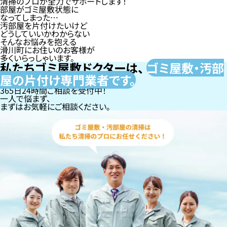
清掃のプロが全力でサポートします！
部屋がゴミ屋敷状態に
なってしまった…
汚部屋を片付けたいけど
どうしていいかわからない
そんなお悩みを抱える
滑川町にお住いのお客様が
多くいらっしゃいます。
私たちゴミ屋敷ドクターは、
ゴミ屋敷・汚部
屋の片付け専門
業者です。
365日24時間ご相談を受付中！
一人で悩まず、
まずはお気軽にご相談ください。