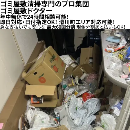
ゴミ屋敷清掃専門のプロ集団
ゴミ屋敷ドクター
年中無休で24時間相談可能！
即日対応・日付指定OK！
滑川町エリア対応可能！
急な支払いでも安心な
最大
60
回分割
現金分割
あと払い
もOK！