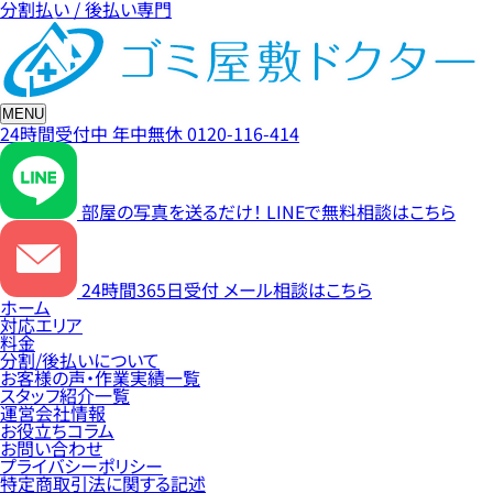
分割払い / 後払い専門
MENU
24時間受付中
年中無休
0120-116-414
部屋の写真を送るだけ！
LINEで無料相談はこちら
24時間365日受付
メール相談はこちら
ホーム
対応エリア
料金
分割/後払いについて
お客様の声・作業実績一覧
スタッフ紹介一覧
運営会社情報
お役立ちコラム
お問い合わせ
プライバシーポリシー
特定商取引法に関する記述