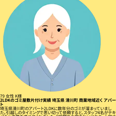
79
女性
K様
2LDKのゴミ屋敷片付け実績
埼玉県
滑川町
商業地域近く
アパー
ト
埼玉県滑川町のアパート2LDKに数年分のゴミが溜まっていまし
た。引越しのタイミングで思い切って依頼すると、スタッフ4名がテキ