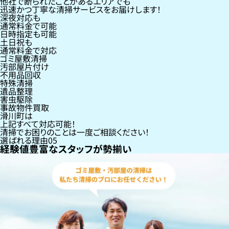
他社で断られたことがあるエリアでも
迅速かつ丁寧な清掃サービスをお届けします！
深夜対応も
通常料金で可能
日時指定も可能
土日祝も
通常料金で対応
ゴミ屋敷清掃
汚部屋片付け
不用品回収
特殊清掃
遺品整理
害虫駆除
事故物件買取
滑川町
は
上記すべて対応可能！
清掃でお困りのことは一度ご相談ください！
選ばれる理由
05
経験値豊富なスタッフが勢揃い