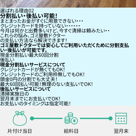
選ばれる理由
02
分割払い・後払い可能！
まとまったお金がすぐに用意できない
クレジットカードを持っていない・・・
今月は何かと出費多いけど、今すぐ清掃は頼みたい
これらの悩み、
ゴミ屋敷ドクター
の支払い方法なら
解決できます！
ゴミ屋敷ドクターでは安心してご利用いただくために分割支払
い・後払いが可能です。
現金分割払い
最大60回分割
後払い
現金分割払いサービスについて
クレジットカードが
無くても
OK！
クレジットカードの
ご利用枠無し
でもOK！
頭金0円の分割
でも大丈夫！
最大60回払い
可能！無理のない支払いでOK！
後払いサービスについて
清掃実施日の
翌月末までにお支払い
でOK！
お支払いのタイミングは指定可能！