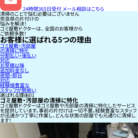
24時間365日受付
メール相談はこちら
清掃のことで悩む必要はございません
奈良県の片付けの
悩みを解決！
ゴミ屋敷ドクターは、
全国のお客様
から
ご依頼多数！
お客様に選ばれる
5
つの理由
ゴミ屋敷・汚部屋
の清掃に特化
分割払い・後払い
対応
お見積以降
追加料金なし
夜間・即日
対応
経験値豊富な
スタッフが勢揃い
選ばれる理由
01
ゴミ屋敷・汚部屋の清掃に特化
ゴミ屋敷ドクターはゴミ屋敷や汚部屋の清掃に特化したサービス
を提供しています。事前の片付けは一切不要。経験豊富なスタッフ
が迅速かつ丁寧に作業し、どんな状態の部屋でも元通りに清掃し
ます！