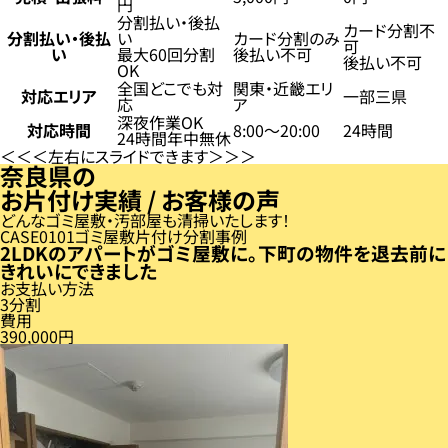
円
分割払い・後払
カード分割不
分割払い・後払
い
カード分割のみ
可
い
最大60回分割
後払い不可
後払い不可
OK
全国どこでも対
関東・近畿エリ
対応エリア
一部三県
応
ア
深夜作業OK
対応時間
8:00〜20:00
24時間
24時間年中無休
左右にスライドできます
奈良県の
お片付け実績 / お客様の声
どんなゴミ屋敷・汚部屋も清掃いたします！
CASE
01
ゴミ屋敷片付け分割事例
2LDKのアパートがゴミ屋敷に。下町の物件を退去前に
きれいにできました
お支払い方法
3分割
費用
390,000円