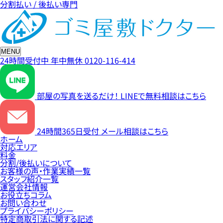
分割払い / 後払い専門
MENU
24時間受付中
年中無休
0120-116-414
部屋の写真を送るだけ！
LINEで無料相談はこちら
24時間365日受付
メール相談はこちら
ホーム
対応エリア
料金
分割/後払いについて
お客様の声・作業実績一覧
スタッフ紹介一覧
運営会社情報
お役立ちコラム
お問い合わせ
プライバシーポリシー
特定商取引法に関する記述