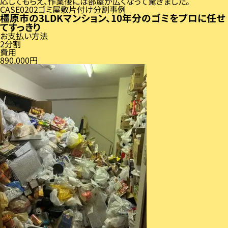
応してもらえ、作業後には部屋が広くなって驚きました。
CASE
02
ゴミ屋敷片付け分割事例
橿原市の3LDKマンション、10年分のゴミをプロに任せ
てすっきり
お支払い方法
2分割
費用
890,000円