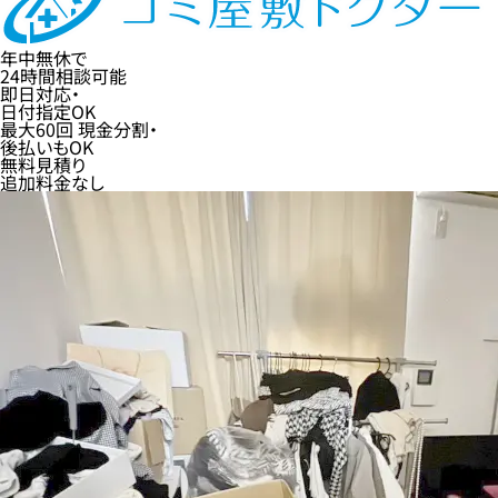
年中無休
で
24時間
相談可能
即日
対応・
日付指定
OK
最大60回
現金分割・
後払い
もOK
無料
見積り
追加料金なし