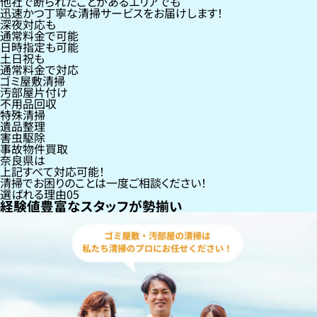
他社で断られたことがあるエリアでも
迅速かつ丁寧な清掃サービスをお届けします！
深夜対応も
通常料金で可能
日時指定も可能
土日祝も
通常料金で対応
ゴミ屋敷清掃
汚部屋片付け
不用品回収
特殊清掃
遺品整理
害虫駆除
事故物件買取
奈良県
は
上記すべて対応可能！
清掃でお困りのことは一度ご相談ください！
選ばれる理由
05
経験値豊富なスタッフが勢揃い