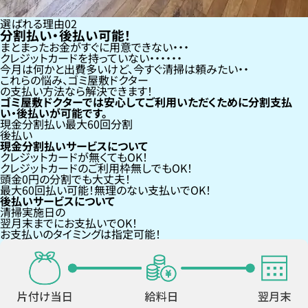
選ばれる理由
02
分割払い・後払い可能！
まとまったお金がすぐに用意できない
クレジットカードを持っていない・・・
今月は何かと出費多いけど、今すぐ清掃は頼みたい
これらの悩み、
ゴミ屋敷ドクター
の支払い方法なら
解決できます！
ゴミ屋敷ドクターでは安心してご利用いただくために分割支払
い・後払いが可能です。
現金分割払い
最大60回分割
後払い
現金分割払いサービスについて
クレジットカードが
無くても
OK！
クレジットカードの
ご利用枠無し
でもOK！
頭金0円の分割
でも大丈夫！
最大60回払い
可能！無理のない支払いでOK！
後払いサービスについて
清掃実施日の
翌月末までにお支払い
でOK！
お支払いのタイミングは指定可能！