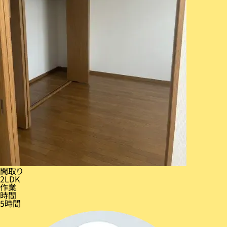
間取り
2LDK
作業
時間
5時間