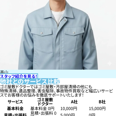
高山
スタッフ紹介を見る！
他社とのサービス比較
ゴミ屋敷ドクターではゴミ屋敷・汚部屋清掃の他にも
特殊清掃、遺品整理、害虫駆除、事故物件買取など幅広いサービ
スでお客様のお悩みを徹底サポートいたします！
ゴミ屋敷
サービス
A社
B社
ドクター
基本料金
基本料金 0円
10,000円
15,000円
見積・出張料 0
見積・出張料
5,000円
0円