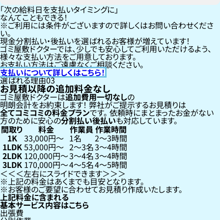
「次の給料日を支払いタイミングに」
なんてこともできる！
ご利用には条件がございますので詳しくはお問い合わせくださ
い。
現金分割払い・後払いを選ばれるお客様が増えています！
ゴミ屋敷ドクターでは、少しでも安心してご利用いただけるよう、
様々な支払い方法をご用意しております。
お支払い方法はご遠慮なくご相談ください。
支払いについて詳しくはこちら！
選ばれる理由
03
お見積以降の追加料金なし
ゴミ屋敷ドクターは
追加費用一切なし
の
明朗会計をお約束します！
弊社がご提示するお見積りは
全てコミコミの料金プラン
です。
依頼時にまとまったお金がない
方のために安心の
分割払い
後払い
も対応しています。
間取り
料金
作業員
作業時間
1K
33,000円〜
1名
2〜3時間
1LDK
53,000円〜
2〜3名
3〜4時間
2LDK
120,000円〜
3〜4名
3〜4時間
3LDK
170,000円〜
4〜5名
4〜5時間
左右にスライドできます
上記の料金はあくまでも目安となります。
お客様のご要望に合わせてお見積り作成いたします。
上記料金に含まれる
基本サービス内容はこちら
出張費