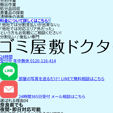
分別作業
搬出作業
処分品回収
貴重品の探索
清掃後の消臭
料金について詳しくはこちら！
「他社では分割支払いが出来ない」
「他社では対応エリア外だった」
という方もお気軽にご相談ください！
分割払い / 後払い専門
24時間
受付中
年中無休
0120-116-414
部屋の写真を送るだけ！
LINEで無料相談はこちら
24時間365日受付
メール相談はこちら
選ばれる理由
04
奈良県でも
夜間・即日対応可能