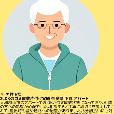
70
男性
R様
2LDKのゴミ屋敷片付け実績
奈良県
下町
アパート
大和郡山市のアパートで2LDKがゴミ屋敷状態になっており、近隣
の方への影響が心配でした。相談すると丁寧に段取りを説明してく
れて、搬出時も音や通路への配慮がありました。3分割払いにも対