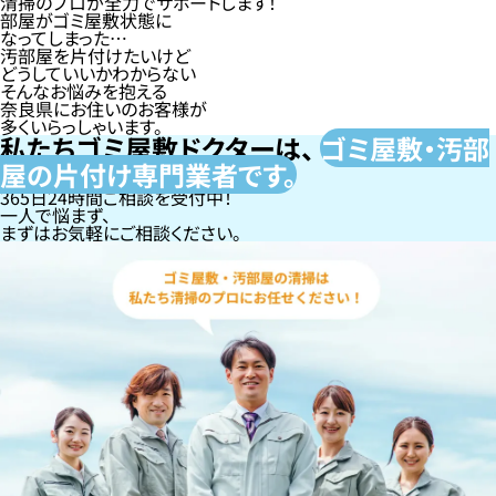
清掃のプロが全力でサポートします！
部屋がゴミ屋敷状態に
なってしまった…
汚部屋を片付けたいけど
どうしていいかわからない
そんなお悩みを抱える
奈良県にお住いのお客様が
多くいらっしゃいます。
私たちゴミ屋敷ドクターは、
ゴミ屋敷・汚部
屋の片付け専門
業者です。
365日24時間ご相談を受付中！
一人で悩まず、
まずはお気軽にご相談ください。