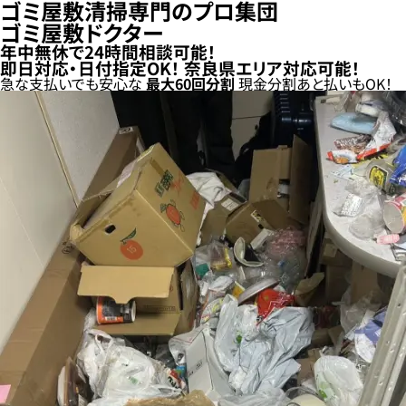
ゴミ屋敷清掃専門のプロ集団
ゴミ屋敷ドクター
年中無休で24時間相談可能！
即日対応・日付指定OK！
奈良県エリア対応可能！
急な支払いでも安心な
最大
60
回分割
現金分割
あと払い
もOK！