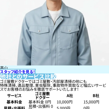
高山
スタッフ紹介を見る！
他社とのサービス比較
ゴミ屋敷ドクターではゴミ屋敷・汚部屋清掃の他にも
特殊清掃、遺品整理、害虫駆除、事故物件買取など幅広いサービ
スでお客様のお悩みを徹底サポートいたします！
ゴミ屋敷
サービス
A社
B社
ドクター
基本料金
基本料金 0円
10,000円
15,000円
見積・出張料 0
見積・出張料
5,000円
0円