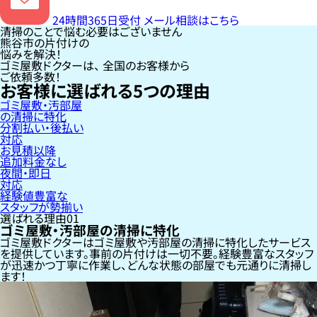
24時間365日受付
メール相談はこちら
清掃のことで悩む必要はございません
熊谷市の片付けの
悩みを解決！
ゴミ屋敷ドクターは、
全国のお客様
から
ご依頼多数！
お客様に選ばれる
5
つの理由
ゴミ屋敷・汚部屋
の清掃に特化
分割払い・後払い
対応
お見積以降
追加料金なし
夜間・即日
対応
経験値豊富な
スタッフが勢揃い
選ばれる理由
01
ゴミ屋敷・汚部屋の清掃に特化
ゴミ屋敷ドクターはゴミ屋敷や汚部屋の清掃に特化したサービス
を提供しています。事前の片付けは一切不要。経験豊富なスタッフ
が迅速かつ丁寧に作業し、どんな状態の部屋でも元通りに清掃し
ます！