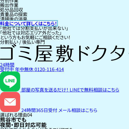
分別作業
搬出作業
処分品回収
貴重品の探索
清掃後の消臭
料金について詳しくはこちら！
「他社では分割支払いが出来ない」
「他社では対応エリア外だった」
という方もお気軽にご相談ください！
分割払い / 後払い専門
24時間
受付中
年中無休
0120-116-414
部屋の写真を送るだけ！
LINEで無料相談はこちら
24時間365日受付
メール相談はこちら
選ばれる理由
04
熊谷市でも
夜間・即日対応可能