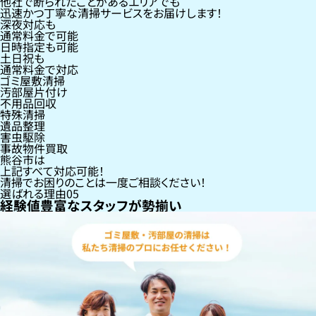
他社で断られたことがあるエリアでも
迅速かつ丁寧な清掃サービスをお届けします！
深夜対応も
通常料金で可能
日時指定も可能
土日祝も
通常料金で対応
ゴミ屋敷清掃
汚部屋片付け
不用品回収
特殊清掃
遺品整理
害虫駆除
事故物件買取
熊谷市
は
上記すべて対応可能！
清掃でお困りのことは一度ご相談ください！
選ばれる理由
05
経験値豊富なスタッフが勢揃い