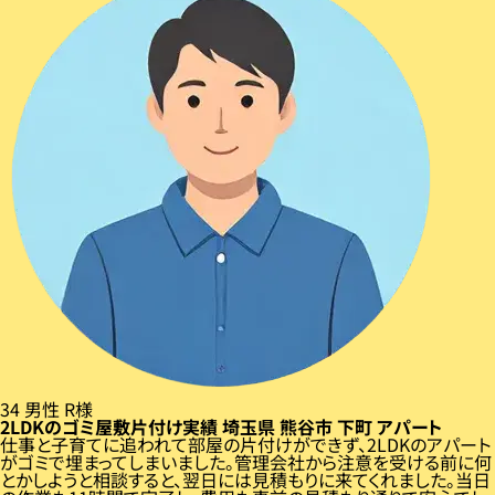
34
男性
R様
2LDKのゴミ屋敷片付け実績
埼玉県
熊谷市
下町
アパート
仕事と子育てに追われて部屋の片付けができず、2LDKのアパート
がゴミで埋まってしまいました。管理会社から注意を受ける前に何
とかしようと相談すると、翌日には見積もりに来てくれました。当日