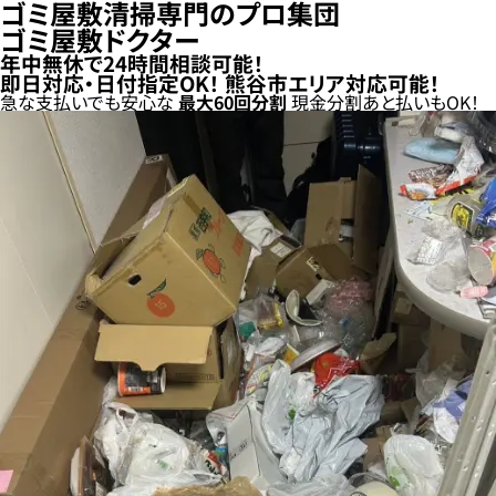
ゴミ屋敷清掃専門のプロ集団
ゴミ屋敷ドクター
年中無休で24時間相談可能！
即日対応・日付指定OK！
熊谷市エリア対応可能！
急な支払いでも安心な
最大
60
回分割
現金分割
あと払い
もOK！