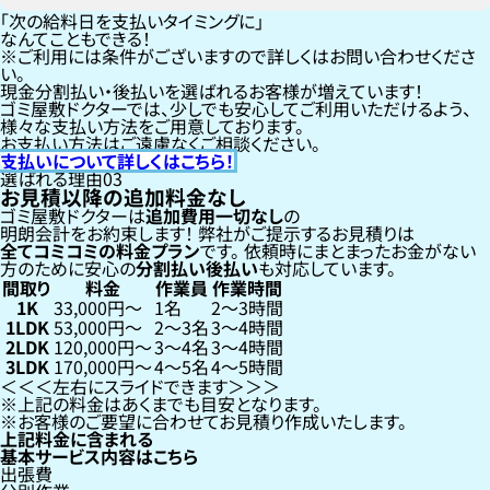
「次の給料日を支払いタイミングに」
なんてこともできる！
ご利用には条件がございますので詳しくはお問い合わせくださ
い。
現金分割払い・後払いを選ばれるお客様が増えています！
ゴミ屋敷ドクターでは、少しでも安心してご利用いただけるよう、
様々な支払い方法をご用意しております。
お支払い方法はご遠慮なくご相談ください。
支払いについて詳しくはこちら！
選ばれる理由
03
お見積以降の追加料金なし
ゴミ屋敷ドクターは
追加費用一切なし
の
明朗会計をお約束します！
弊社がご提示するお見積りは
全てコミコミの料金プラン
です。
依頼時にまとまったお金がない
方のために安心の
分割払い
後払い
も対応しています。
間取り
料金
作業員
作業時間
1K
33,000円〜
1名
2〜3時間
1LDK
53,000円〜
2〜3名
3〜4時間
2LDK
120,000円〜
3〜4名
3〜4時間
3LDK
170,000円〜
4〜5名
4〜5時間
左右にスライドできます
上記の料金はあくまでも目安となります。
お客様のご要望に合わせてお見積り作成いたします。
上記料金に含まれる
基本サービス内容はこちら
出張費