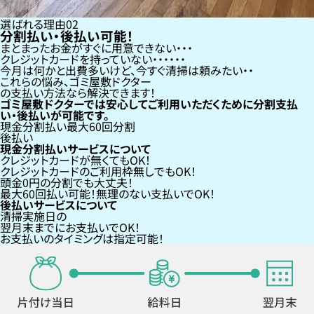
選ばれる理由
02
分割払い・後払い可能！
まとまったお金がすぐに用意できない
クレジットカードを持っていない・・・
今月は何かと出費多いけど、今すぐ清掃は頼みたい
これらの悩み、
ゴミ屋敷ドクター
の支払い方法なら
解決できます！
ゴミ屋敷ドクターでは安心してご利用いただくために分割支払
い・後払いが可能です。
現金分割払い
最大60回分割
後払い
現金分割払いサービスについて
クレジットカードが
無くても
OK！
クレジットカードの
ご利用枠無し
でもOK！
頭金0円の分割
でも大丈夫！
最大60回払い
可能！無理のない支払いでOK！
後払いサービスについて
清掃実施日の
翌月末までにお支払い
でOK！
お支払いのタイミングは指定可能！