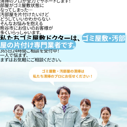
清掃のプロが全力でサポートします！
部屋がゴミ屋敷状態に
なってしまった…
汚部屋を片付けたいけど
どうしていいかわからない
そんなお悩みを抱える
熊谷市にお住いのお客様が
多くいらっしゃいます。
私たちゴミ屋敷ドクターは、
ゴミ屋敷・汚部
屋の片付け専門
業者です。
365日24時間ご相談を受付中！
一人で悩まず、
まずはお気軽にご相談ください。