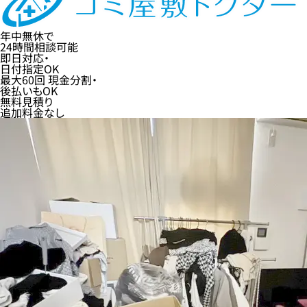
年中無休
で
24時間
相談可能
即日
対応・
日付指定
OK
最大60回
現金分割・
後払い
もOK
無料
見積り
追加料金なし