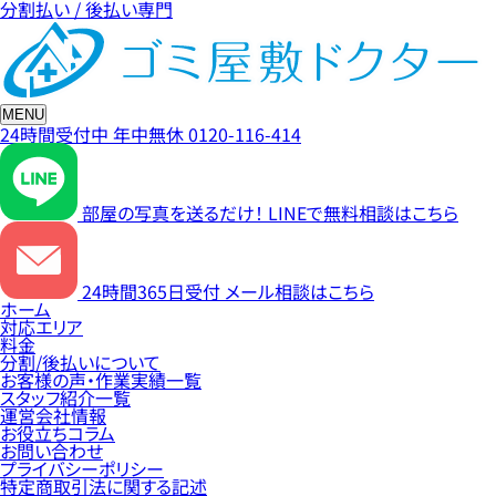
分割払い / 後払い専門
MENU
24時間受付中
年中無休
0120-116-414
部屋の写真を送るだけ！
LINEで無料相談はこちら
24時間365日受付
メール相談はこちら
ホーム
対応エリア
料金
分割/後払いについて
お客様の声・作業実績一覧
スタッフ紹介一覧
運営会社情報
お役立ちコラム
お問い合わせ
プライバシーポリシー
特定商取引法に関する記述