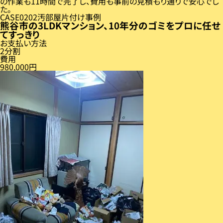
の作業も11時間で完了し、費用も事前の見積もり通りで安心でし
た。
CASE
02
汚部屋片付け事例
熊谷市の3LDKマンション、10年分のゴミをプロに任せ
てすっきり
お支払い方法
2分割
費用
980,000円