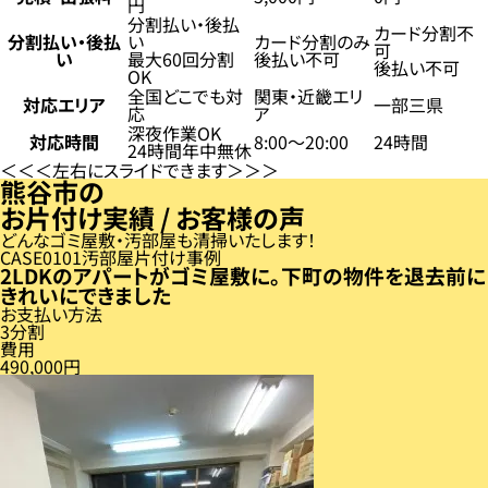
円
分割払い・後払
カード分割不
分割払い・後払
い
カード分割のみ
可
い
最大60回分割
後払い不可
後払い不可
OK
全国どこでも対
関東・近畿エリ
対応エリア
一部三県
応
ア
深夜作業OK
対応時間
8:00〜20:00
24時間
24時間年中無休
左右にスライドできます
熊谷市の
お片付け実績 / お客様の声
どんなゴミ屋敷・汚部屋も清掃いたします！
CASE
01
汚部屋片付け事例
2LDKのアパートがゴミ屋敷に。下町の物件を退去前に
きれいにできました
お支払い方法
3分割
費用
490,000円