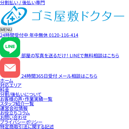
分割払い / 後払い専門
MENU
24時間受付中
年中無休
0120-116-414
部屋の写真を送るだけ！
LINEで無料相談はこちら
24時間365日受付
メール相談はこちら
ホーム
対応エリア
料金
分割/後払いについて
お客様の声・作業実績一覧
スタッフ紹介一覧
運営会社情報
お役立ちコラム
お問い合わせ
プライバシーポリシー
特定商取引法に関する記述