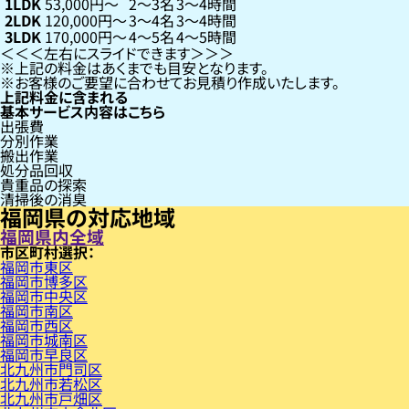
1LDK
53,000円〜
2〜3名
3〜4時間
2LDK
120,000円〜
3〜4名
3〜4時間
3LDK
170,000円〜
4〜5名
4〜5時間
左右にスライドできます
上記の料金はあくまでも目安となります。
お客様のご要望に合わせてお見積り作成いたします。
上記料金に含まれる
基本サービス内容はこちら
出張費
分別作業
搬出作業
処分品回収
貴重品の探索
清掃後の消臭
福岡県の対応地域
福岡県内全域
市区町村
福岡市東区
福岡市博多区
福岡市中央区
福岡市南区
福岡市西区
福岡市城南区
福岡市早良区
北九州市門司区
北九州市若松区
北九州市戸畑区