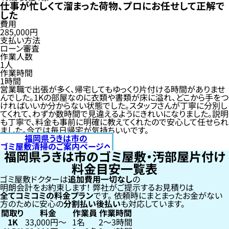
仕事が忙しくて溜まった荷物、プロにお任せして正解で
した
費用
285,000円
支払い方法
ローン審査
作業人数
1人
作業時間
1時間
営業職で出張が多く、帰宅してもゆっくり片付ける時間がありませ
んでした。1Kの部屋なのに衣類や書類が床に溢れ、どこから手をつ
ければいいか分からない状態でした。スタッフさんが丁寧に分別し
てくれて、わずか数時間で見違えるようにきれいになりました。説明
も丁寧で、料金も事前に明確に教えてくれたので安心して任せられ
ました。今では毎日帰宅が気持ちいいです。
福岡県うきは市の
ゴミ屋敷清掃のご案内ページへ
福岡県うきは市のゴミ屋敷・汚部屋片付け
料金目安一覧表
ゴミ屋敷ドクターは
追加費用一切なし
の
明朗会計をお約束します！
弊社がご提示するお見積りは
全てコミコミの料金プラン
です。
依頼時にまとまったお金がない
方のために安心の
分割払い
後払い
も対応しています。
間取り
料金
作業員
作業時間
1K
33,000円〜
1名
2〜3時間