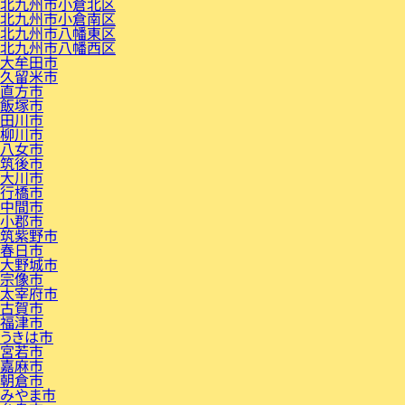
北九州市小倉北区
北九州市小倉南区
北九州市八幡東区
北九州市八幡西区
大牟田市
久留米市
直方市
飯塚市
田川市
柳川市
八女市
筑後市
大川市
行橋市
中間市
小郡市
筑紫野市
春日市
大野城市
宗像市
太宰府市
古賀市
福津市
うきは市
宮若市
嘉麻市
朝倉市
みやま市