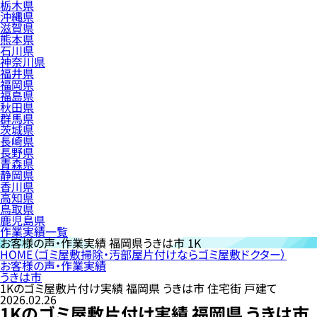
栃木県
沖縄県
滋賀県
熊本県
石川県
神奈川県
福井県
福岡県
福島県
秋田県
群馬県
茨城県
長崎県
長野県
青森県
静岡県
香川県
高知県
鳥取県
鹿児島県
作業実績一覧
お客様の声・作業実績
福岡県うきは市 1K
HOME
（ゴミ屋敷掃除・汚部屋片付けならゴミ屋敷ドクター）
お客様の声・作業実績
うきは市
1Kのゴミ屋敷片付け実績 福岡県 うきは市 住宅街 戸建て
2026.02.26
1Kのゴミ屋敷片付け実績 福岡県 うきは市