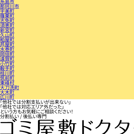
糸島市
那珂川市
宇美町
篠栗町
志免町
須恵町
新宮町
久山町
粕屋町
芦屋町
水巻町
岡垣町
遠賀町
小竹町
鞍手町
桂川町
筑前町
東峰村
大刀洗町
大木町
広川町
「他社では分割支払いが出来ない」
「他社では対応エリア外だった」
という方もお気軽にご相談ください！
分割払い / 後払い専門