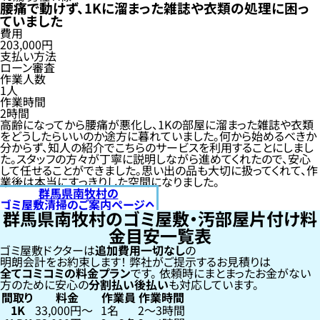
腰痛で動けず、1Kに溜まった雑誌や衣類の処理に困っ
ていました
費用
203,000円
支払い方法
ローン審査
作業人数
1人
作業時間
2時間
高齢になってから腰痛が悪化し、1Kの部屋に溜まった雑誌や衣類
をどうしたらいいのか途方に暮れていました。何から始めるべきか
分からず、知人の紹介でこちらのサービスを利用することにしまし
た。スタッフの方々が丁寧に説明しながら進めてくれたので、安心
して任せることができました。思い出の品も大切に扱ってくれて、作
業後は本当にすっきりした空間になりました。
群馬県南牧村の
ゴミ屋敷清掃のご案内ページへ
群馬県南牧村のゴミ屋敷・汚部屋片付け料
金目安一覧表
ゴミ屋敷ドクターは
追加費用一切なし
の
明朗会計をお約束します！
弊社がご提示するお見積りは
全てコミコミの料金プラン
です。
依頼時にまとまったお金がない
方のために安心の
分割払い
後払い
も対応しています。
間取り
料金
作業員
作業時間
1K
33,000円〜
1名
2〜3時間