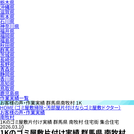
栃木県
沖縄県
滋賀県
熊本県
石川県
神奈川県
福井県
福岡県
福島県
秋田県
群馬県
茨城県
長崎県
長野県
青森県
静岡県
香川県
高知県
鳥取県
鹿児島県
作業実績一覧
お客様の声・作業実績
群馬県南牧村 1K
HOME
（ゴミ屋敷掃除・汚部屋片付けならゴミ屋敷ドクター）
お客様の声・作業実績
南牧村
1Kのゴミ屋敷片付け実績 群馬県 南牧村 住宅街 集合住宅
2026.03.10
1Kのゴミ屋敷片付け実績 群馬県 南牧村