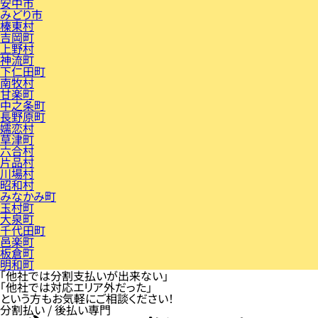
安中市
みどり市
榛東村
吉岡町
上野村
神流町
下仁田町
南牧村
甘楽町
中之条町
長野原町
嬬恋村
草津町
六合村
片品村
川場村
昭和村
みなかみ町
玉村町
大泉町
千代田町
邑楽町
板倉町
明和町
「他社では分割支払いが出来ない」
「他社では対応エリア外だった」
という方もお気軽にご相談ください！
分割払い / 後払い専門