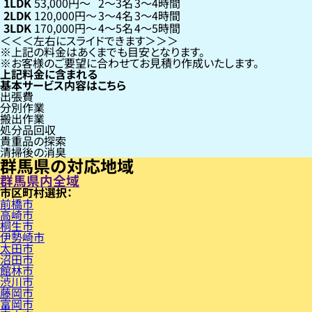
1LDK
53,000円〜
2〜3名
3〜4時間
2LDK
120,000円〜
3〜4名
3〜4時間
3LDK
170,000円〜
4〜5名
4〜5時間
左右にスライドできます
上記の料金はあくまでも目安となります。
お客様のご要望に合わせてお見積り作成いたします。
上記料金に含まれる
基本サービス内容はこちら
出張費
分別作業
搬出作業
処分品回収
貴重品の探索
清掃後の消臭
群馬県の対応地域
群馬県内全域
市区町村
前橋市
高崎市
桐生市
伊勢崎市
太田市
沼田市
館林市
渋川市
藤岡市
富岡市