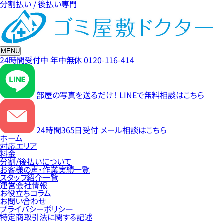
分割払い / 後払い専門
MENU
24時間受付中
年中無休
0120-116-414
部屋の写真を送るだけ！
LINEで無料相談はこちら
24時間365日受付
メール相談はこちら
ホーム
対応エリア
料金
分割/後払いについて
お客様の声・作業実績一覧
スタッフ紹介一覧
運営会社情報
お役立ちコラム
お問い合わせ
プライバシーポリシー
特定商取引法に関する記述