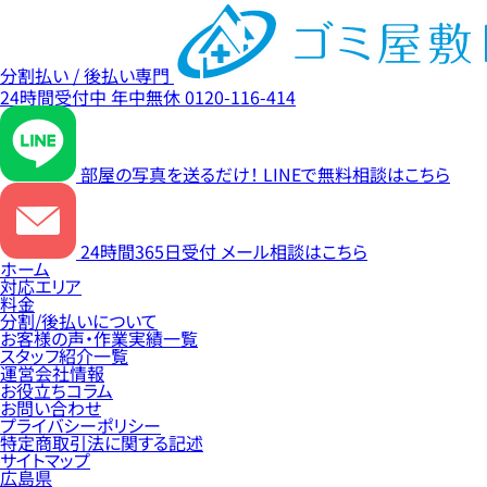
分割払い / 後払い専門
24時間受付中
年中無休
0120-116-414
部屋の写真を送るだけ！
LINEで無料相談はこちら
24時間365日受付
メール相談はこちら
ホーム
対応エリア
料金
分割/後払いについて
お客様の声・作業実績一覧
スタッフ紹介一覧
運営会社情報
お役立ちコラム
お問い合わせ
プライバシーポリシー
特定商取引法に関する記述
サイトマップ
広島県