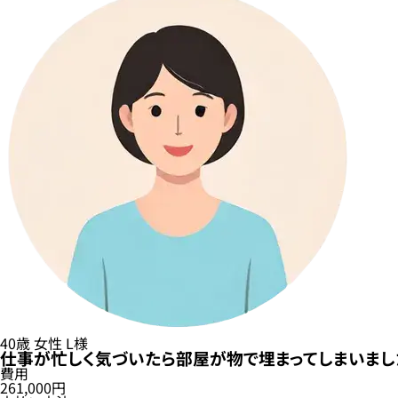
40歳
女性
L様
仕事が忙しく気づいたら部屋が物で埋まってしまいまし
費用
261,000円