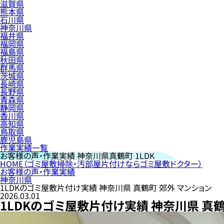
滋賀県
熊本県
石川県
神奈川県
福井県
福岡県
福島県
秋田県
群馬県
茨城県
長崎県
長野県
青森県
静岡県
香川県
高知県
鳥取県
鹿児島県
作業実績一覧
お客様の声・作業実績
神奈川県真鶴町 1LDK
HOME
（ゴミ屋敷掃除・汚部屋片付けならゴミ屋敷ドクター）
お客様の声・作業実績
神奈川県
1LDKのゴミ屋敷片付け実績 神奈川県 真鶴町 郊外 マンション
2026.03.01
1LDKのゴミ屋敷片付け実績 神奈川県 真鶴