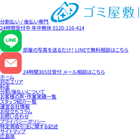
分割払い / 後払い専門
24時間受付中
年中無休
0120-116-414
部屋の写真を送るだけ！
LINEで無料相談はこちら
24時間365日受付
メール相談はこちら
ホーム
対応エリア
料金
分割/後払いについて
お客様の声・作業実績一覧
スタッフ紹介一覧
運営会社情報
お役立ちコラム
お問い合わせ
プライバシーポリシー
特定商取引法に関する記述
サイトマップ
広島県