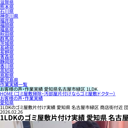
滋賀県
熊本県
石川県
神奈川県
福井県
福岡県
福島県
秋田県
群馬県
茨城県
長崎県
長野県
青森県
静岡県
香川県
高知県
鳥取県
鹿児島県
作業実績一覧
お客様の声・作業実績
愛知県名古屋市緑区 1LDK
HOME
（ゴミ屋敷掃除・汚部屋片付けならゴミ屋敷ドクター）
お客様の声・作業実績
愛知県
1LDKのゴミ屋敷片付け実績 愛知県 名古屋市緑区 商店街付近 
2026.02.26
1LDKのゴミ屋敷片付け実績 愛知県 名古