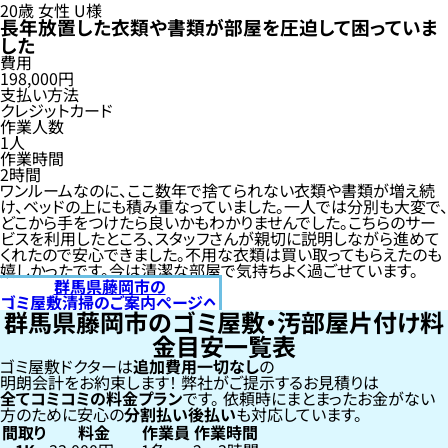
20歳
女性
U様
長年放置した衣類や書類が部屋を圧迫して困っていま
した
費用
198,000円
支払い方法
クレジットカード
作業人数
1人
作業時間
2時間
ワンルームなのに、ここ数年で捨てられない衣類や書類が増え続
け、ベッドの上にも積み重なっていました。一人では分別も大変で、
どこから手をつけたら良いかもわかりませんでした。こちらのサー
ビスを利用したところ、スタッフさんが親切に説明しながら進めて
くれたので安心できました。不用な衣類は買い取ってもらえたのも
嬉しかったです。今は清潔な部屋で気持ちよく過ごせています。
群馬県藤岡市の
ゴミ屋敷清掃のご案内ページへ
群馬県藤岡市のゴミ屋敷・汚部屋片付け料
金目安一覧表
ゴミ屋敷ドクターは
追加費用一切なし
の
明朗会計をお約束します！
弊社がご提示するお見積りは
全てコミコミの料金プラン
です。
依頼時にまとまったお金がない
方のために安心の
分割払い
後払い
も対応しています。
間取り
料金
作業員
作業時間