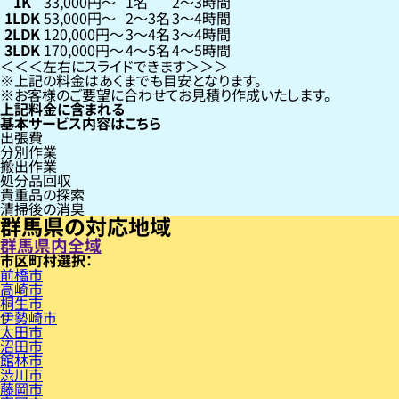
1K
33,000円〜
1名
2〜3時間
1LDK
53,000円〜
2〜3名
3〜4時間
2LDK
120,000円〜
3〜4名
3〜4時間
3LDK
170,000円〜
4〜5名
4〜5時間
左右にスライドできます
上記の料金はあくまでも目安となります。
お客様のご要望に合わせてお見積り作成いたします。
上記料金に含まれる
基本サービス内容はこちら
出張費
分別作業
搬出作業
処分品回収
貴重品の探索
清掃後の消臭
群馬県の対応地域
群馬県内全域
市区町村
前橋市
高崎市
桐生市
伊勢崎市
太田市
沼田市
館林市
渋川市
藤岡市