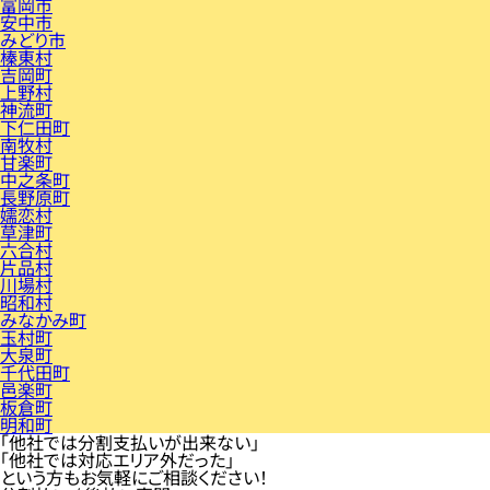
富岡市
安中市
みどり市
榛東村
吉岡町
上野村
神流町
下仁田町
南牧村
甘楽町
中之条町
長野原町
嬬恋村
草津町
六合村
片品村
川場村
昭和村
みなかみ町
玉村町
大泉町
千代田町
邑楽町
板倉町
明和町
「他社では分割支払いが出来ない」
「他社では対応エリア外だった」
という方もお気軽にご相談ください！