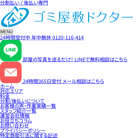
分割払い / 後払い専門
MENU
24時間受付中
年中無休
0120-116-414
部屋の写真を送るだけ！
LINEで無料相談はこちら
24時間365日受付
メール相談はこちら
ホーム
対応エリア
料金
分割/後払いについて
お客様の声・作業実績一覧
スタッフ紹介一覧
運営会社情報
お役立ちコラム
お問い合わせ
プライバシーポリシー
特定商取引法に関する記述