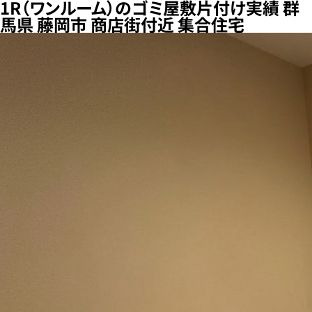
1R（ワンルーム）のゴミ屋敷片付け実績 群
馬県 藤岡市 商店街付近 集合住宅