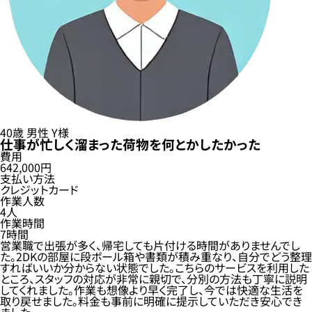
40歳
男性
Y様
仕事が忙しく溜まった荷物を何とかしたかった
費用
642,000円
支払い方法
クレジットカード
作業人数
4人
作業時間
7時間
営業職で出張が多く、帰宅しても片付ける時間がありませんでし
た。2DKの部屋に段ボール箱や書類が積み重なり、自分でどう整理
すればいいか分からない状態でした。こちらのサービスを利用した
ところ、スタッフの対応が非常に親切で、分別の方法も丁寧に説明
してくれました。作業も想像より早く完了し、今では快適な生活を
取り戻せました。料金も事前に明確に提示していただき安心でき