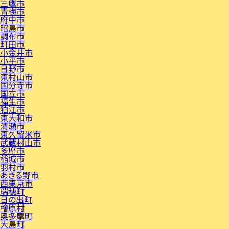
三鷹市
青梅市
府中市
昭島市
調布市
町田市
小金井市
小平市
日野市
東村山市
国分寺市
国立市
福生市
狛江市
東大和市
清瀬市
東久留米市
武蔵村山市
多摩市
稲城市
羽村市
あきる野市
西東京市
瑞穂町
日の出町
檜原村
奥多摩町
大島町