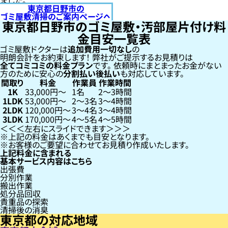
ました。
東京都日野市の
ゴミ屋敷清掃のご案内ページへ
東京都日野市のゴミ屋敷・汚部屋片付け料
金目安一覧表
ゴミ屋敷ドクターは
追加費用一切なし
の
明朗会計をお約束します！
弊社がご提示するお見積りは
全てコミコミの料金プラン
です。
依頼時にまとまったお金がない
方のために安心の
分割払い
後払い
も対応しています。
間取り
料金
作業員
作業時間
1K
33,000円〜
1名
2〜3時間
1LDK
53,000円〜
2〜3名
3〜4時間
2LDK
120,000円〜
3〜4名
3〜4時間
3LDK
170,000円〜
4〜5名
4〜5時間
左右にスライドできます
上記の料金はあくまでも目安となります。
お客様のご要望に合わせてお見積り作成いたします。
上記料金に含まれる
基本サービス内容はこちら
出張費
分別作業
搬出作業
処分品回収
貴重品の探索
清掃後の消臭
東京都の対応地域