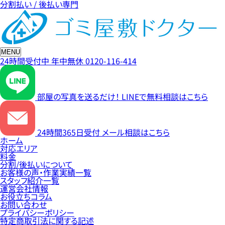
分割払い / 後払い専門
MENU
24時間受付中
年中無休
0120-116-414
部屋の写真を送るだけ！
LINEで無料相談はこちら
24時間365日受付
メール相談はこちら
ホーム
対応エリア
料金
分割/後払いについて
お客様の声・作業実績一覧
スタッフ紹介一覧
運営会社情報
お役立ちコラム
お問い合わせ
プライバシーポリシー
特定商取引法に関する記述