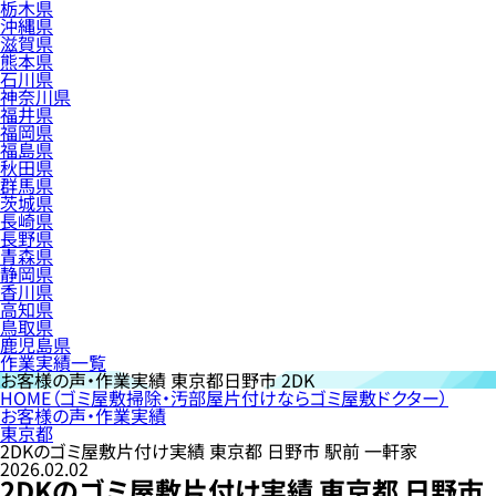
栃木県
沖縄県
滋賀県
熊本県
石川県
神奈川県
福井県
福岡県
福島県
秋田県
群馬県
茨城県
長崎県
長野県
青森県
静岡県
香川県
高知県
鳥取県
鹿児島県
作業実績一覧
お客様の声・作業実績
東京都日野市 2DK
HOME
（ゴミ屋敷掃除・汚部屋片付けならゴミ屋敷ドクター）
お客様の声・作業実績
東京都
2DKのゴミ屋敷片付け実績 東京都 日野市 駅前 一軒家
2026.02.02
2DKのゴミ屋敷片付け実績 東京都 日野市