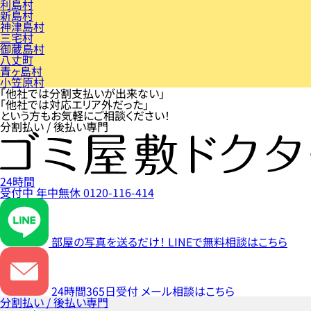
利島村
新島村
神津島村
三宅村
御蔵島村
八丈町
青ヶ島村
小笠原村
「他社では分割支払いが出来ない」
「他社では対応エリア外だった」
という方もお気軽にご相談ください！
分割払い / 後払い専門
24時間
受付中
年中無休
0120-116-414
部屋の写真を送るだけ！
LINEで無料相談はこちら
24時間365日受付
メール相談はこちら
分割払い / 後払い専門