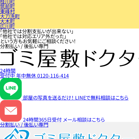
桂川町
筑前町
東峰村
大刀洗町
大木町
広川町
「他社では分割支払いが出来ない」
「他社では対応エリア外だった」
という方もお気軽にご相談ください！
分割払い / 後払い専門
24時間
受付中
年中無休
0120-116-414
部屋の写真を送るだけ！
LINEで無料相談はこちら
24時間365日受付
メール相談はこちら
分割払い / 後払い専門