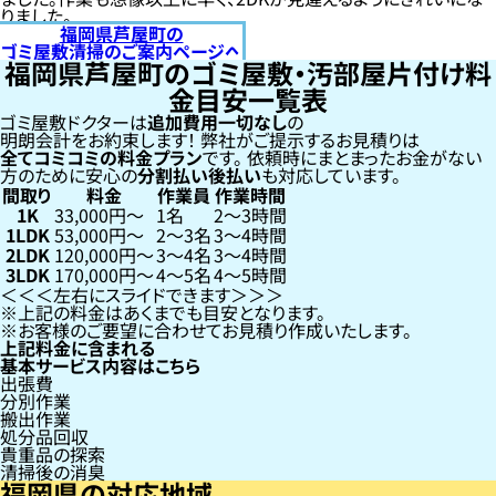
りました。
福岡県芦屋町の
ゴミ屋敷清掃のご案内ページへ
福岡県芦屋町のゴミ屋敷・汚部屋片付け料
金目安一覧表
ゴミ屋敷ドクターは
追加費用一切なし
の
明朗会計をお約束します！
弊社がご提示するお見積りは
全てコミコミの料金プラン
です。
依頼時にまとまったお金がない
方のために安心の
分割払い
後払い
も対応しています。
間取り
料金
作業員
作業時間
1K
33,000円〜
1名
2〜3時間
1LDK
53,000円〜
2〜3名
3〜4時間
2LDK
120,000円〜
3〜4名
3〜4時間
3LDK
170,000円〜
4〜5名
4〜5時間
左右にスライドできます
上記の料金はあくまでも目安となります。
お客様のご要望に合わせてお見積り作成いたします。
上記料金に含まれる
基本サービス内容はこちら
出張費
分別作業
搬出作業
処分品回収
貴重品の探索
清掃後の消臭
福岡県の対応地域