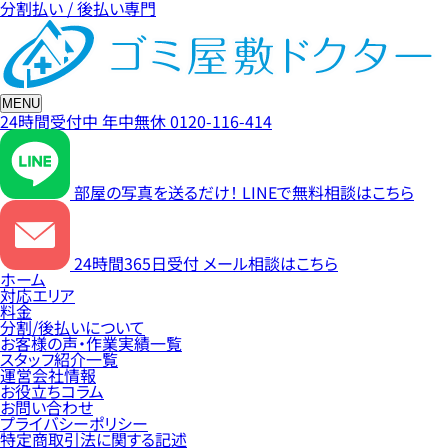
分割払い / 後払い専門
MENU
24時間受付中
年中無休
0120-116-414
部屋の写真を送るだけ！
LINEで無料相談はこちら
24時間365日受付
メール相談はこちら
ホーム
対応エリア
料金
分割/後払いについて
お客様の声・作業実績一覧
スタッフ紹介一覧
運営会社情報
お役立ちコラム
お問い合わせ
プライバシーポリシー
特定商取引法に関する記述