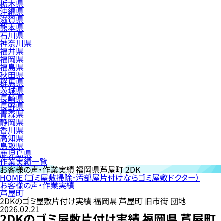
栃木県
沖縄県
滋賀県
熊本県
石川県
神奈川県
福井県
福岡県
福島県
秋田県
群馬県
茨城県
長崎県
長野県
青森県
静岡県
香川県
高知県
鳥取県
鹿児島県
作業実績一覧
お客様の声・作業実績
福岡県芦屋町 2DK
HOME
（ゴミ屋敷掃除・汚部屋片付けならゴミ屋敷ドクター）
お客様の声・作業実績
芦屋町
2DKのゴミ屋敷片付け実績 福岡県 芦屋町 旧市街 団地
2026.02.21
2DKのゴミ屋敷片付け実績 福岡県 芦屋町