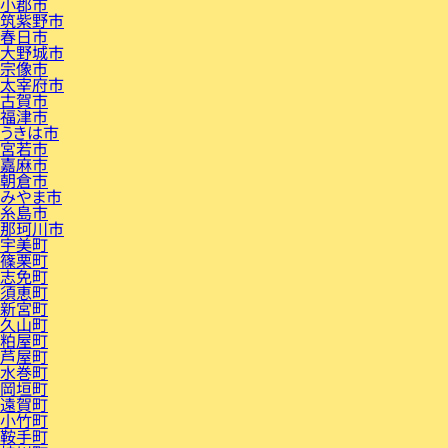
小郡市
筑紫野市
春日市
大野城市
宗像市
太宰府市
古賀市
福津市
うきは市
宮若市
嘉麻市
朝倉市
みやま市
糸島市
那珂川市
宇美町
篠栗町
志免町
須恵町
新宮町
久山町
粕屋町
芦屋町
水巻町
岡垣町
遠賀町
小竹町
鞍手町