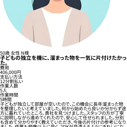
50歳
女性
N様
子どもの独立を機に、溜まった物を一気に片付けたかっ
た。
費用
406,000円
支払い方法
12分割払い
作業人数
5人
作業時間
5時間
子どもが独立して部屋が空いたので、この機会に長年溜まった物
を整理したいと考えていました。何から始めたら良いか分からず途
方に暮れていたところ、貴社を見つけました。スタッフの方が丁寧
に説明しながら進めてくれたので、安心して任せられました。分別
も含めて分かりやすく教えていただき、今後の片付けの参考になり
ました。作業も想像以上に早く、2DKが見違えるようにきれいにな