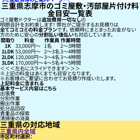
三重県志摩市のゴミ屋敷・汚部屋片付け料
金目安一覧表
ゴミ屋敷ドクターは
追加費用一切なし
の
明朗会計をお約束します！
弊社がご提示するお見積りは
全てコミコミの料金プラン
です。
依頼時にまとまったお金がない
方のために安心の
分割払い
後払い
も対応しています。
間取り
料金
作業員
作業時間
1K
33,000円〜
1名
2〜3時間
1LDK
53,000円〜
2〜3名
3〜4時間
2LDK
120,000円〜
3〜4名
3〜4時間
3LDK
170,000円〜
4〜5名
4〜5時間
左右にスライドできます
上記の料金はあくまでも目安となります。
お客様のご要望に合わせてお見積り作成いたします。
上記料金に含まれる
基本サービス内容はこちら
出張費
分別作業
搬出作業
処分品回収
貴重品の探索
清掃後の消臭
三重県の対応地域
三重県内全域
市区町村