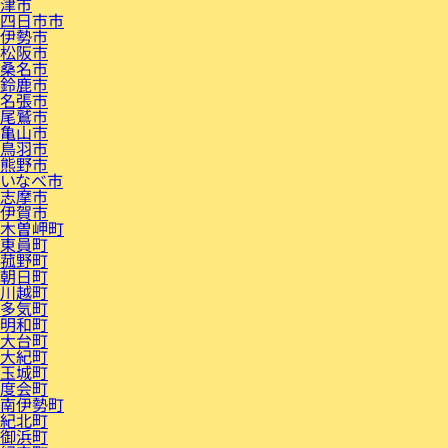
津市
四日市市
伊勢市
松阪市
桑名市
鈴鹿市
名張市
尾鷲市
亀山市
鳥羽市
熊野市
いなべ市
志摩市
伊賀市
木曽岬町
東員町
菰野町
朝日町
川越町
多気町
明和町
大台町
大紀町
玉城町
度会町
南伊勢町
紀北町
御浜町