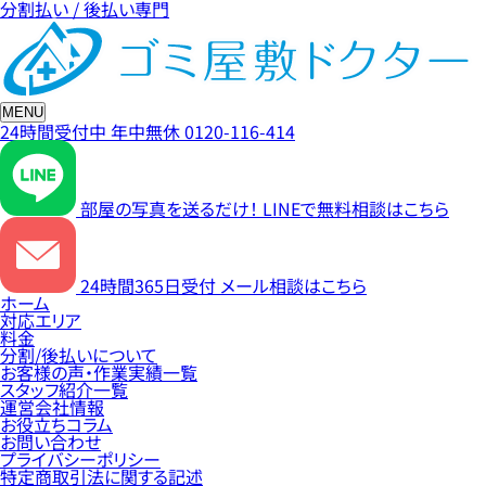
分割払い / 後払い専門
MENU
24時間受付中
年中無休
0120-116-414
部屋の写真を送るだけ！
LINEで無料相談はこちら
24時間365日受付
メール相談はこちら
ホーム
対応エリア
料金
分割/後払いについて
お客様の声・作業実績一覧
スタッフ紹介一覧
運営会社情報
お役立ちコラム
お問い合わせ
プライバシーポリシー
特定商取引法に関する記述