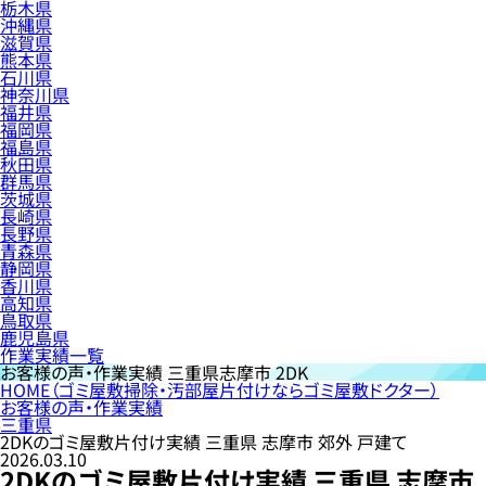
栃木県
沖縄県
滋賀県
熊本県
石川県
神奈川県
福井県
福岡県
福島県
秋田県
群馬県
茨城県
長崎県
長野県
青森県
静岡県
香川県
高知県
鳥取県
鹿児島県
作業実績一覧
お客様の声・作業実績
三重県志摩市 2DK
HOME
（ゴミ屋敷掃除・汚部屋片付けならゴミ屋敷ドクター）
お客様の声・作業実績
三重県
2DKのゴミ屋敷片付け実績 三重県 志摩市 郊外 戸建て
2026.03.10
2DKのゴミ屋敷片付け実績 三重県 志摩市