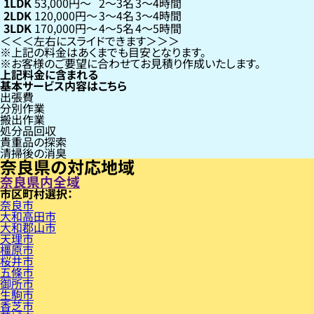
1LDK
53,000円〜
2〜3名
3〜4時間
2LDK
120,000円〜
3〜4名
3〜4時間
3LDK
170,000円〜
4〜5名
4〜5時間
左右にスライドできます
上記の料金はあくまでも目安となります。
お客様のご要望に合わせてお見積り作成いたします。
上記料金に含まれる
基本サービス内容はこちら
出張費
分別作業
搬出作業
処分品回収
貴重品の探索
清掃後の消臭
奈良県の対応地域
奈良県内全域
市区町村
奈良市
大和高田市
大和郡山市
天理市
橿原市
桜井市
五條市
御所市
生駒市
香芝市