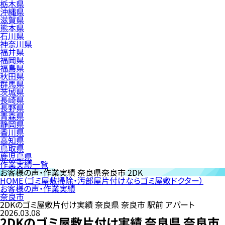
栃木県
沖縄県
滋賀県
熊本県
石川県
神奈川県
福井県
福岡県
福島県
秋田県
群馬県
茨城県
長崎県
長野県
青森県
静岡県
香川県
高知県
鳥取県
鹿児島県
作業実績一覧
お客様の声・作業実績
奈良県奈良市 2DK
HOME
（ゴミ屋敷掃除・汚部屋片付けならゴミ屋敷ドクター）
お客様の声・作業実績
奈良市
2DKのゴミ屋敷片付け実績 奈良県 奈良市 駅前 アパート
2026.03.08
2DKのゴミ屋敷片付け実績 奈良県 奈良市