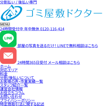
分割払い / 後払い専門
MENU
24時間受付中
年中無休
0120-116-414
部屋の写真を送るだけ！
LINEで無料相談はこちら
24時間365日受付
メール相談はこちら
ホーム
対応エリア
料金
分割/後払いについて
お客様の声・作業実績一覧
スタッフ紹介一覧
運営会社情報
お役立ちコラム
お問い合わせ
プライバシーポリシー
特定商取引法に関する記述