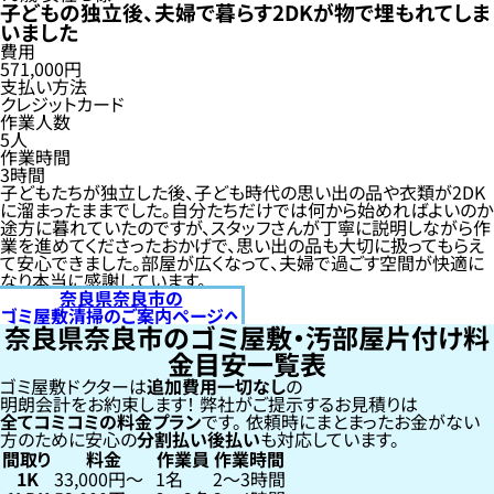
子どもの独立後、夫婦で暮らす2DKが物で埋もれてしま
いました
費用
571,000円
支払い方法
クレジットカード
作業人数
5人
作業時間
3時間
子どもたちが独立した後、子ども時代の思い出の品や衣類が2DK
に溜まったままでした。自分たちだけでは何から始めればよいのか
途方に暮れていたのですが、スタッフさんが丁寧に説明しながら作
業を進めてくださったおかげで、思い出の品も大切に扱ってもらえ
て安心できました。部屋が広くなって、夫婦で過ごす空間が快適に
なり本当に感謝しています。
奈良県奈良市の
ゴミ屋敷清掃のご案内ページへ
奈良県奈良市のゴミ屋敷・汚部屋片付け料
金目安一覧表
ゴミ屋敷ドクターは
追加費用一切なし
の
明朗会計をお約束します！
弊社がご提示するお見積りは
全てコミコミの料金プラン
です。
依頼時にまとまったお金がない
方のために安心の
分割払い
後払い
も対応しています。
間取り
料金
作業員
作業時間
1K
33,000円〜
1名
2〜3時間