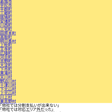
葛城市
宇陀市
平群町
三郷町
斑鳩町
安堵町
川西町
三宅町
田原本町
高取町
明日香村
上牧町
王寺町
広陵町
河合町
吉野町
大淀町
下市町
黒滝村
天川村
野迫川村
十津川村
下北山村
上北山村
川上村
東吉野村
「他社では分割支払いが出来ない」
「他社では対応エリア外だった」