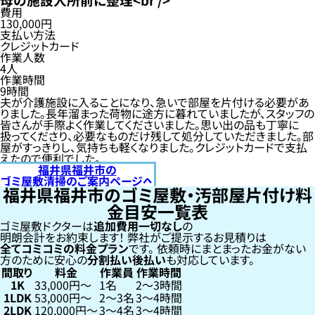
費用
130,000円
支払い方法
クレジットカード
作業人数
4人
作業時間
9時間
夫が介護施設に入ることになり、急いで部屋を片付ける必要があ
りました。長年溜まった荷物に途方に暮れていましたが、スタッフの
皆さんが手際よく作業してくださいました。思い出の品も丁寧に
扱ってくださり、必要なものだけ残して処分していただきました。部
屋がすっきりし、気持ちも軽くなりました。クレジットカードで支払
えたので便利でした。
福井県福井市の
ゴミ屋敷清掃のご案内ページへ
福井県福井市のゴミ屋敷・汚部屋片付け料
金目安一覧表
ゴミ屋敷ドクターは
追加費用一切なし
の
明朗会計をお約束します！
弊社がご提示するお見積りは
全てコミコミの料金プラン
です。
依頼時にまとまったお金がない
方のために安心の
分割払い
後払い
も対応しています。
間取り
料金
作業員
作業時間
1K
33,000円〜
1名
2〜3時間
1LDK
53,000円〜
2〜3名
3〜4時間
2LDK
120,000円〜
3〜4名
3〜4時間