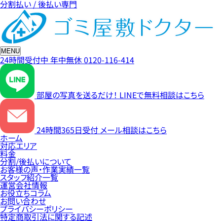
分割払い / 後払い専門
MENU
24時間受付中
年中無休
0120-116-414
部屋の写真を送るだけ！
LINEで無料相談はこちら
24時間365日受付
メール相談はこちら
ホーム
対応エリア
料金
分割/後払いについて
お客様の声・作業実績一覧
スタッフ紹介一覧
運営会社情報
お役立ちコラム
お問い合わせ
プライバシーポリシー
特定商取引法に関する記述