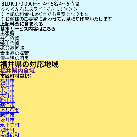
3LDK
170,000円〜
4〜5名
4〜5時間
左右にスライドできます
上記の料金はあくまでも目安となります。
お客様のご要望に合わせてお見積り作成いたします。
上記料金に含まれる
基本サービス内容はこちら
出張費
分別作業
搬出作業
処分品回収
貴重品の探索
清掃後の消臭
福井県の対応地域
福井県内全域
市区町村
福井市
敦賀市
小浜市
大野市
勝山市
鯖江市
あわら市
越前市
坂井市
永平寺町
池田町
南越前町