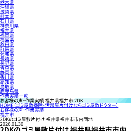
栃木県
沖縄県
滋賀県
熊本県
石川県
神奈川県
福井県
福岡県
福島県
秋田県
群馬県
茨城県
長崎県
長野県
青森県
静岡県
香川県
高知県
鳥取県
鹿児島県
作業実績一覧
お客様の声・作業実績
福井県福井市 2DK
HOME
（ゴミ屋敷掃除・汚部屋片付けならゴミ屋敷ドクター）
お客様の声・作業実績
福井市
2DKのゴミ屋敷片付け 福井県福井市市内団地
2026.01.30
2DKのゴミ屋敷片付け 福井県福井市市内