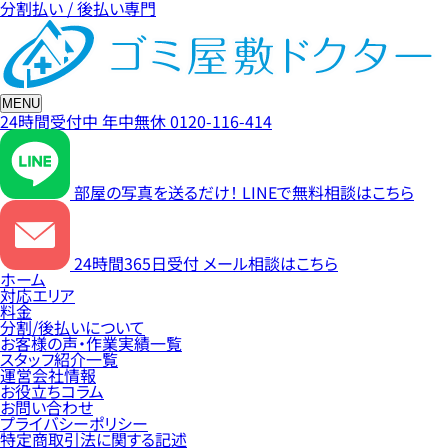
分割払い / 後払い専門
MENU
24時間受付中
年中無休
0120-116-414
部屋の写真を送るだけ！
LINEで無料相談はこちら
24時間365日受付
メール相談はこちら
ホーム
対応エリア
料金
分割/後払いについて
お客様の声・作業実績一覧
スタッフ紹介一覧
運営会社情報
お役立ちコラム
お問い合わせ
プライバシーポリシー
特定商取引法に関する記述