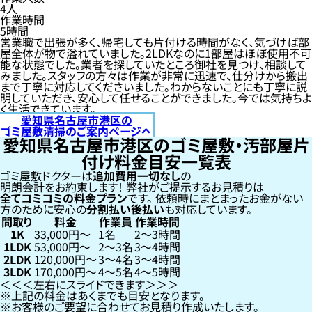
4人
作業時間
5時間
営業職で出張が多く、帰宅しても片付ける時間がなく、気づけば部
屋全体が物で溢れていました。2LDKなのに1部屋はほぼ使用不可
能な状態でした。業者を探していたところ御社を見つけ、相談して
みました。スタッフの方々は作業が非常に迅速で、仕分けから搬出
まで丁寧に対応してくださいました。わからないことにも丁寧に説
明していただき、安心して任せることができました。今では気持ちよ
く生活できています。
愛知県名古屋市港区の
ゴミ屋敷清掃のご案内ページへ
愛知県名古屋市港区のゴミ屋敷・汚部屋片
付け料金目安一覧表
ゴミ屋敷ドクターは
追加費用一切なし
の
明朗会計をお約束します！
弊社がご提示するお見積りは
全てコミコミの料金プラン
です。
依頼時にまとまったお金がない
方のために安心の
分割払い
後払い
も対応しています。
間取り
料金
作業員
作業時間
1K
33,000円〜
1名
2〜3時間
1LDK
53,000円〜
2〜3名
3〜4時間
2LDK
120,000円〜
3〜4名
3〜4時間
3LDK
170,000円〜
4〜5名
4〜5時間
左右にスライドできます
上記の料金はあくまでも目安となります。
お客様のご要望に合わせてお見積り作成いたします。