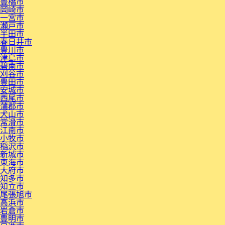
豊橋市
岡崎市
一宮市
瀬戸市
半田市
春日井市
豊川市
津島市
碧南市
刈谷市
豊田市
安城市
西尾市
蒲郡市
犬山市
常滑市
江南市
小牧市
稲沢市
新城市
東海市
大府市
知多市
知立市
尾張旭市
高浜市
岩倉市
豊明市