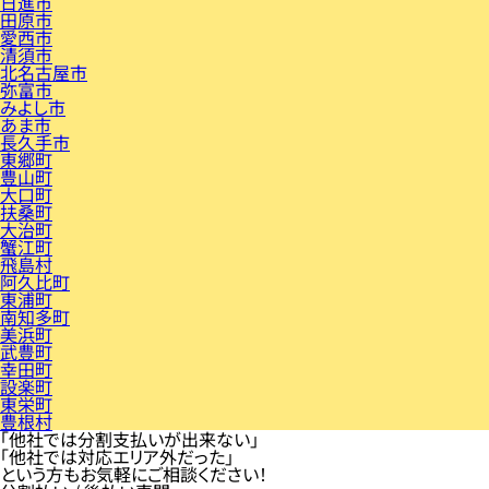
日進市
田原市
愛西市
清須市
北名古屋市
弥富市
みよし市
あま市
長久手市
東郷町
豊山町
大口町
扶桑町
大治町
蟹江町
飛島村
阿久比町
東浦町
南知多町
美浜町
武豊町
幸田町
設楽町
東栄町
豊根村
「他社では分割支払いが出来ない」
「他社では対応エリア外だった」
という方もお気軽にご相談ください！