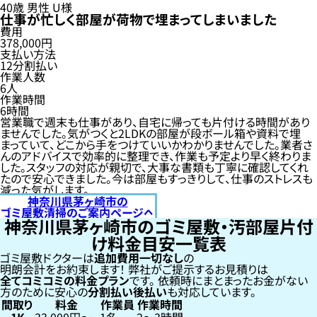
40歳
男性
U様
仕事が忙しく部屋が荷物で埋まってしまいました
費用
378,000円
支払い方法
12分割払い
作業人数
6人
作業時間
6時間
営業職で週末も仕事があり、自宅に帰っても片付ける時間があり
ませんでした。気がつくと2LDKの部屋が段ボール箱や資料で埋
まっていて、どこから手をつけていいかわかりませんでした。業者さ
んのアドバイスで効率的に整理でき、作業も予定より早く終わりま
した。スタッフの対応が親切で、大事な書類も丁寧に確認してくれ
たので安心できました。今は部屋もすっきりして、仕事のストレスも
減った気がします。
神奈川県茅ヶ崎市の
ゴミ屋敷清掃のご案内ページへ
神奈川県茅ヶ崎市のゴミ屋敷・汚部屋片付
け料金目安一覧表
ゴミ屋敷ドクターは
追加費用一切なし
の
明朗会計をお約束します！
弊社がご提示するお見積りは
全てコミコミの料金プラン
です。
依頼時にまとまったお金がない
方のために安心の
分割払い
後払い
も対応しています。
間取り
料金
作業員
作業時間