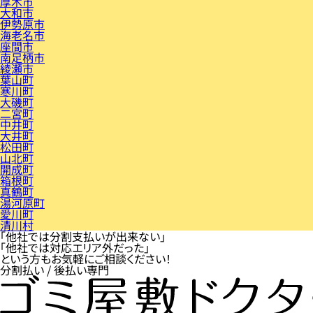
厚木市
大和市
伊勢原市
海老名市
座間市
南足柄市
綾瀬市
葉山町
寒川町
大磯町
二宮町
中井町
大井町
松田町
山北町
開成町
箱根町
真鶴町
湯河原町
愛川町
清川村
「他社では分割支払いが出来ない」
「他社では対応エリア外だった」
という方もお気軽にご相談ください！
分割払い / 後払い専門