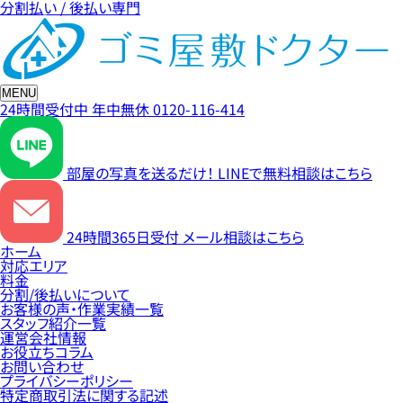
分割払い / 後払い専門
MENU
24時間受付中
年中無休
0120-116-414
部屋の写真を送るだけ！
LINEで無料相談はこちら
24時間365日受付
メール相談はこちら
ホーム
対応エリア
料金
分割/後払いについて
お客様の声・作業実績一覧
スタッフ紹介一覧
運営会社情報
お役立ちコラム
お問い合わせ
プライバシーポリシー
特定商取引法に関する記述