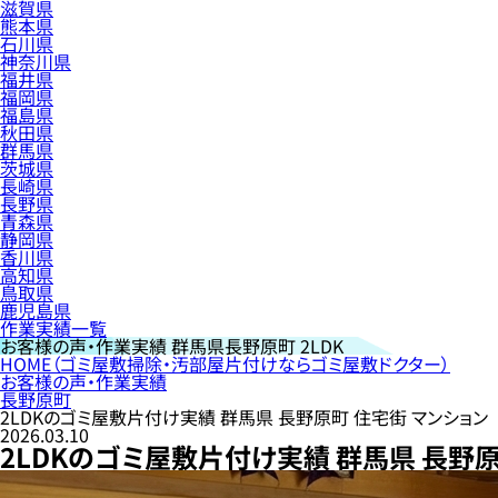
滋賀県
熊本県
石川県
神奈川県
福井県
福岡県
福島県
秋田県
群馬県
茨城県
長崎県
長野県
青森県
静岡県
香川県
高知県
鳥取県
鹿児島県
作業実績一覧
お客様の声・作業実績
群馬県長野原町 2LDK
HOME
（ゴミ屋敷掃除・汚部屋片付けならゴミ屋敷ドクター）
お客様の声・作業実績
長野原町
2LDKのゴミ屋敷片付け実績 群馬県 長野原町 住宅街 マンション
2026.03.10
2LDKのゴミ屋敷片付け実績 群馬県 長野原