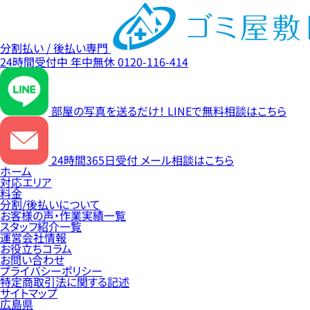
分割払い / 後払い専門
24時間受付中
年中無休
0120-116-414
部屋の写真を送るだけ！
LINEで無料相談はこちら
24時間365日受付
メール相談はこちら
ホーム
対応エリア
料金
分割/後払いについて
お客様の声・作業実績一覧
スタッフ紹介一覧
運営会社情報
お役立ちコラム
お問い合わせ
プライバシーポリシー
特定商取引法に関する記述
サイトマップ
広島県