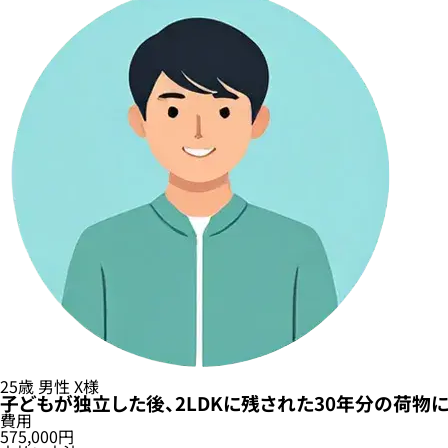
25歳
男性
X様
子どもが独立した後、2LDKに残された30年分の荷物
費用
575,000円