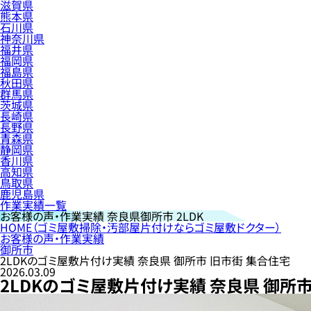
滋賀県
熊本県
石川県
神奈川県
福井県
福岡県
福島県
秋田県
群馬県
茨城県
長崎県
長野県
青森県
静岡県
香川県
高知県
鳥取県
鹿児島県
作業実績一覧
お客様の声・作業実績
奈良県御所市 2LDK
HOME
（ゴミ屋敷掃除・汚部屋片付けならゴミ屋敷ドクター）
お客様の声・作業実績
御所市
2LDKのゴミ屋敷片付け実績 奈良県 御所市 旧市街 集合住宅
2026.03.09
2LDKのゴミ屋敷片付け実績 奈良県 御所市