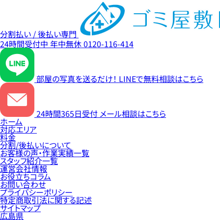
分割払い / 後払い専門
24時間受付中
年中無休
0120-116-414
部屋の写真を送るだけ！
LINEで無料相談はこちら
24時間365日受付
メール相談はこちら
ホーム
対応エリア
料金
分割/後払いについて
お客様の声・作業実績一覧
スタッフ紹介一覧
運営会社情報
お役立ちコラム
お問い合わせ
プライバシーポリシー
特定商取引法に関する記述
サイトマップ
広島県