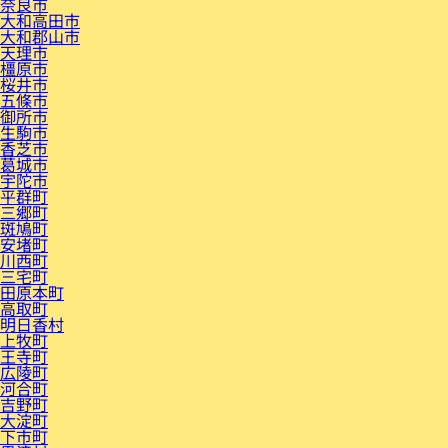
奈良市
大和高田市
大和郡山市
天理市
橿原市
桜井市
五條市
御所市
生駒市
香芝市
葛城市
宇陀市
平群町
三郷町
斑鳩町
安堵町
川西町
三宅町
田原本町
高取町
明日香村
上牧町
王寺町
広陵町
河合町
吉野町
大淀町
下市町