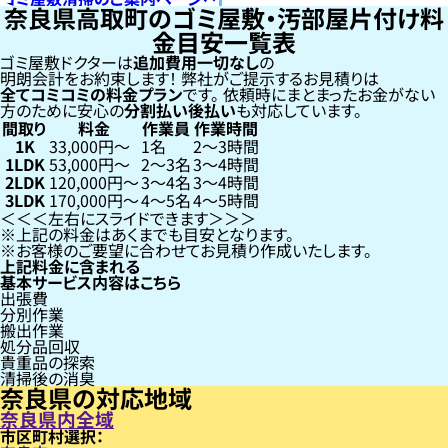
奈良県高取町のゴミ屋敷・汚部屋片付け料
金目安一覧表
ゴミ屋敷ドクターは
追加費用一切なし
の
明朗会計をお約束します！
弊社がご提示するお見積りは
全てコミコミの料金プラン
です。
依頼時にまとまったお金がない
方のために安心の
分割払い
後払い
も対応しています。
間取り
料金
作業員
作業時間
1K
33,000円〜
1名
2〜3時間
1LDK
53,000円〜
2〜3名
3〜4時間
2LDK
120,000円〜
3〜4名
3〜4時間
3LDK
170,000円〜
4〜5名
4〜5時間
左右にスライドできます
上記の料金はあくまでも目安となります。
お客様のご要望に合わせてお見積り作成いたします。
上記料金に含まれる
基本サービス内容はこちら
出張費
分別作業
搬出作業
処分品回収
貴重品の探索
清掃後の消臭
奈良県の対応地域
奈良県内全域
市区町村