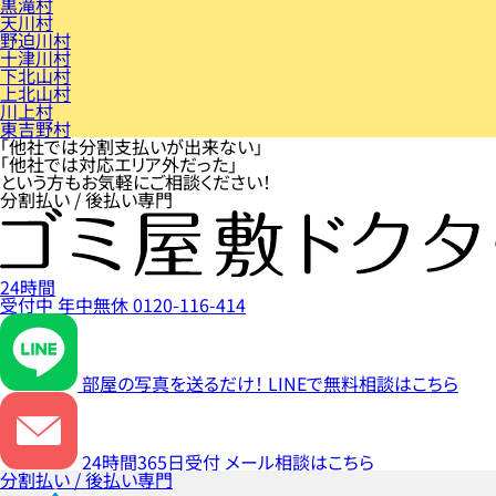
黒滝村
天川村
野迫川村
十津川村
下北山村
上北山村
川上村
東吉野村
「他社では分割支払いが出来ない」
「他社では対応エリア外だった」
という方もお気軽にご相談ください！
分割払い / 後払い専門
24時間
受付中
年中無休
0120-116-414
部屋の写真を送るだけ！
LINEで無料相談はこちら
24時間365日受付
メール相談はこちら
分割払い / 後払い専門