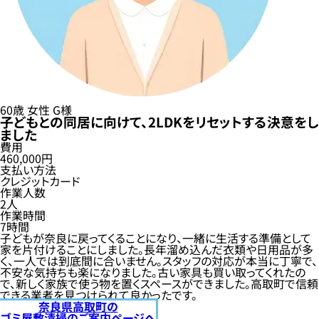
60歳
女性
G様
子どもとの同居に向けて、2LDKをリセットする決意をし
ました
費用
460,000円
支払い方法
クレジットカード
作業人数
2人
作業時間
7時間
子どもが奈良に戻ってくることになり、一緒に生活する準備として
家を片付けることにしました。長年溜め込んだ衣類や日用品が多
く、一人では到底間に合いません。スタッフの対応が本当に丁寧で、
不安な気持ちも楽になりました。古い家具も買い取ってくれたの
で、新しく家族で使う物を置くスペースができました。高取町で信頼
できる業者を見つけられて良かったです。
奈良県高取町の
ゴミ屋敷清掃のご案内ページへ