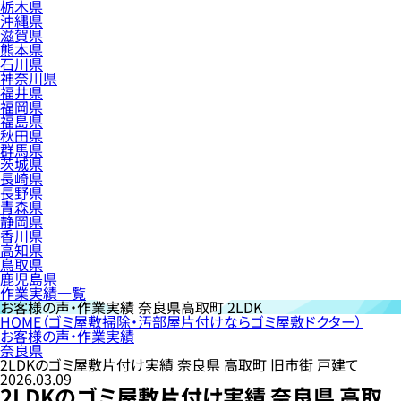
栃木県
沖縄県
滋賀県
熊本県
石川県
神奈川県
福井県
福岡県
福島県
秋田県
群馬県
茨城県
長崎県
長野県
青森県
静岡県
香川県
高知県
鳥取県
鹿児島県
作業実績一覧
お客様の声・作業実績
奈良県高取町 2LDK
HOME
（ゴミ屋敷掃除・汚部屋片付けならゴミ屋敷ドクター）
お客様の声・作業実績
奈良県
2LDKのゴミ屋敷片付け実績 奈良県 高取町 旧市街 戸建て
2026.03.09
2LDKのゴミ屋敷片付け実績 奈良県 高取