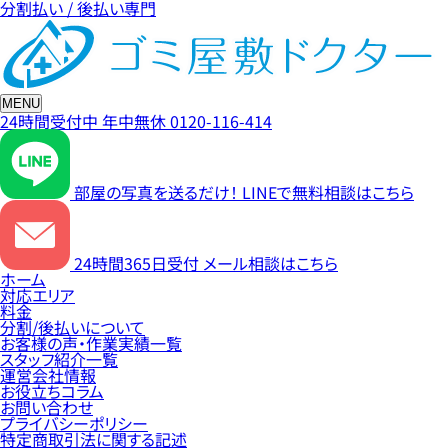
分割払い / 後払い専門
MENU
24時間受付中
年中無休
0120-116-414
部屋の写真を送るだけ！
LINEで無料相談はこちら
24時間365日受付
メール相談はこちら
ホーム
対応エリア
料金
分割/後払いについて
お客様の声・作業実績一覧
スタッフ紹介一覧
運営会社情報
お役立ちコラム
お問い合わせ
プライバシーポリシー
特定商取引法に関する記述