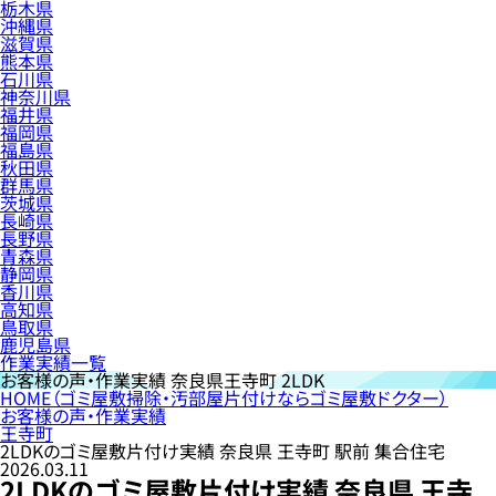
栃木県
沖縄県
滋賀県
熊本県
石川県
神奈川県
福井県
福岡県
福島県
秋田県
群馬県
茨城県
長崎県
長野県
青森県
静岡県
香川県
高知県
鳥取県
鹿児島県
作業実績一覧
お客様の声・作業実績
奈良県王寺町 2LDK
HOME
（ゴミ屋敷掃除・汚部屋片付けならゴミ屋敷ドクター）
お客様の声・作業実績
王寺町
2LDKのゴミ屋敷片付け実績 奈良県 王寺町 駅前 集合住宅
2026.03.11
2LDKのゴミ屋敷片付け実績 奈良県 王寺