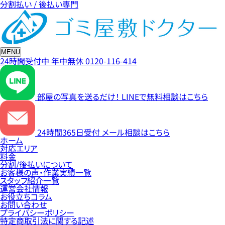
分割払い / 後払い専門
MENU
24時間受付中
年中無休
0120-116-414
部屋の写真を送るだけ！
LINEで無料相談はこちら
24時間365日受付
メール相談はこちら
ホーム
対応エリア
料金
分割/後払いについて
お客様の声・作業実績一覧
スタッフ紹介一覧
運営会社情報
お役立ちコラム
お問い合わせ
プライバシーポリシー
特定商取引法に関する記述