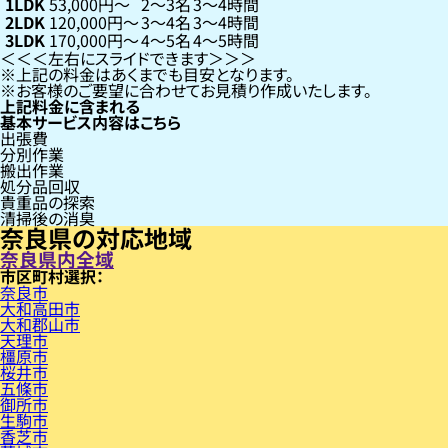
1LDK
53,000円〜
2〜3名
3〜4時間
2LDK
120,000円〜
3〜4名
3〜4時間
3LDK
170,000円〜
4〜5名
4〜5時間
左右にスライドできます
上記の料金はあくまでも目安となります。
お客様のご要望に合わせてお見積り作成いたします。
上記料金に含まれる
基本サービス内容はこちら
出張費
分別作業
搬出作業
処分品回収
貴重品の探索
清掃後の消臭
奈良県の対応地域
奈良県内全域
市区町村
奈良市
大和高田市
大和郡山市
天理市
橿原市
桜井市
五條市
御所市
生駒市
香芝市