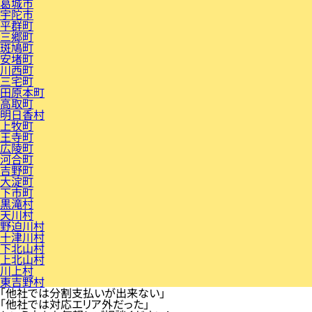
葛城市
宇陀市
平群町
三郷町
斑鳩町
安堵町
川西町
三宅町
田原本町
高取町
明日香村
上牧町
王寺町
広陵町
河合町
吉野町
大淀町
下市町
黒滝村
天川村
野迫川村
十津川村
下北山村
上北山村
川上村
東吉野村
「他社では分割支払いが出来ない」
「他社では対応エリア外だった」