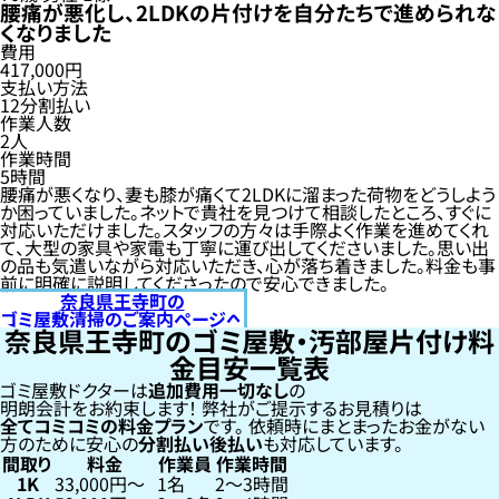
腰痛が悪化し、2LDKの片付けを自分たちで進められな
くなりました
費用
417,000円
支払い方法
12分割払い
作業人数
2人
作業時間
5時間
腰痛が悪くなり、妻も膝が痛くて2LDKに溜まった荷物をどうしよう
か困っていました。ネットで貴社を見つけて相談したところ、すぐに
対応いただけました。スタッフの方々は手際よく作業を進めてくれ
て、大型の家具や家電も丁寧に運び出してくださいました。思い出
の品も気遣いながら対応いただき、心が落ち着きました。料金も事
前に明確に説明してくださったので安心できました。
奈良県王寺町の
ゴミ屋敷清掃のご案内ページへ
奈良県王寺町のゴミ屋敷・汚部屋片付け料
金目安一覧表
ゴミ屋敷ドクターは
追加費用一切なし
の
明朗会計をお約束します！
弊社がご提示するお見積りは
全てコミコミの料金プラン
です。
依頼時にまとまったお金がない
方のために安心の
分割払い
後払い
も対応しています。
間取り
料金
作業員
作業時間
1K
33,000円〜
1名
2〜3時間