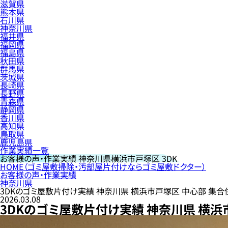
滋賀県
熊本県
石川県
神奈川県
福井県
福岡県
福島県
秋田県
群馬県
茨城県
長崎県
長野県
青森県
静岡県
香川県
高知県
鳥取県
鹿児島県
作業実績一覧
お客様の声・作業実績
神奈川県横浜市戸塚区 3DK
HOME
（ゴミ屋敷掃除・汚部屋片付けならゴミ屋敷ドクター）
お客様の声・作業実績
神奈川県
3DKのゴミ屋敷片付け実績 神奈川県 横浜市戸塚区 中心部 集合
2026.03.08
3DKのゴミ屋敷片付け実績 神奈川県 横浜