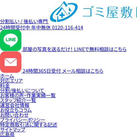
分割払い / 後払い専門
24時間受付中
年中無休
0120-116-414
部屋の写真を送るだけ！
LINEで無料相談はこちら
24時間365日受付
メール相談はこちら
ホーム
対応エリア
料金
分割/後払いについて
お客様の声・作業実績一覧
スタッフ紹介一覧
運営会社情報
お役立ちコラム
お問い合わせ
プライバシーポリシー
特定商取引法に関する記述
サイトマップ
広島県