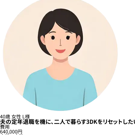
40歳
女性
L様
夫の定年退職を機に、二人で暮らす3DKをリセットした
費用
640,000円