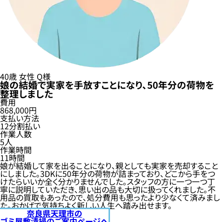
40歳
女性
Q様
娘の結婚で実家を手放すことになり、50年分の荷物を
整理しました
費用
868,000円
支払い方法
12分割払い
作業人数
5人
作業時間
11時間
娘が結婚して家を出ることになり、親としても実家を売却すること
にしました。3DKに50年分の荷物が詰まっており、どこから手をつ
けたらいいか全く分かりませんでした。スタッフの方に一つ一つ丁
寧に説明していただき、思い出の品も大切に扱ってくれました。不
用品の買取もあったので、処分費用も思ったより少なくて済みまし
た。おかげで気持ちよく新しい人生へ踏み出せます。
奈良県天理市の
ゴミ屋敷清掃のご案内ページへ