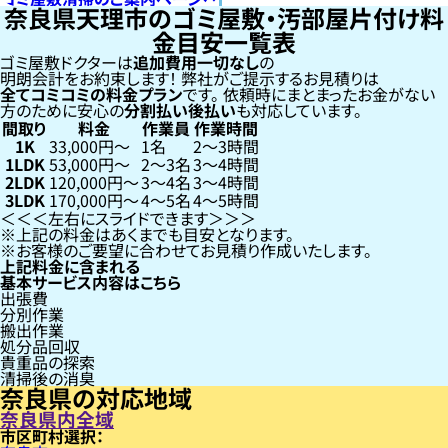
奈良県天理市のゴミ屋敷・汚部屋片付け料
金目安一覧表
ゴミ屋敷ドクターは
追加費用一切なし
の
明朗会計をお約束します！
弊社がご提示するお見積りは
全てコミコミの料金プラン
です。
依頼時にまとまったお金がない
方のために安心の
分割払い
後払い
も対応しています。
間取り
料金
作業員
作業時間
1K
33,000円〜
1名
2〜3時間
1LDK
53,000円〜
2〜3名
3〜4時間
2LDK
120,000円〜
3〜4名
3〜4時間
3LDK
170,000円〜
4〜5名
4〜5時間
左右にスライドできます
上記の料金はあくまでも目安となります。
お客様のご要望に合わせてお見積り作成いたします。
上記料金に含まれる
基本サービス内容はこちら
出張費
分別作業
搬出作業
処分品回収
貴重品の探索
清掃後の消臭
奈良県の対応地域
奈良県内全域
市区町村