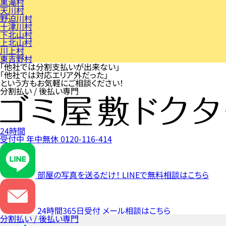
黒滝村
天川村
野迫川村
十津川村
下北山村
上北山村
川上村
東吉野村
「他社では分割支払いが出来ない」
「他社では対応エリア外だった」
という方もお気軽にご相談ください！
分割払い / 後払い専門
24時間
受付中
年中無休
0120-116-414
部屋の写真を送るだけ！
LINEで無料相談はこちら
24時間365日受付
メール相談はこちら
分割払い / 後払い専門