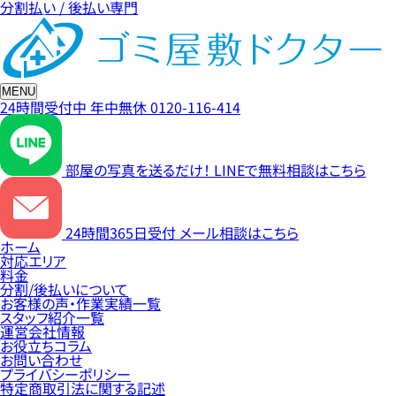
分割払い / 後払い専門
MENU
24時間受付中
年中無休
0120-116-414
部屋の写真を送るだけ！
LINEで無料相談はこちら
24時間365日受付
メール相談はこちら
ホーム
対応エリア
料金
分割/後払いについて
お客様の声・作業実績一覧
スタッフ紹介一覧
運営会社情報
お役立ちコラム
お問い合わせ
プライバシーポリシー
特定商取引法に関する記述