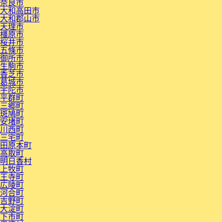
奈良市
大和高田市
大和郡山市
天理市
橿原市
桜井市
五條市
御所市
生駒市
香芝市
葛城市
宇陀市
平群町
三郷町
斑鳩町
安堵町
川西町
三宅町
田原本町
高取町
明日香村
上牧町
王寺町
広陵町
河合町
吉野町
大淀町
下市町