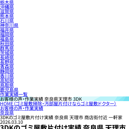
栃木県
沖縄県
滋賀県
熊本県
石川県
神奈川県
福井県
福岡県
福島県
秋田県
群馬県
茨城県
長崎県
長野県
青森県
静岡県
香川県
高知県
鳥取県
鹿児島県
作業実績一覧
お客様の声・作業実績
奈良県天理市 3DK
HOME
（ゴミ屋敷掃除・汚部屋片付けならゴミ屋敷ドクター）
お客様の声・作業実績
奈良県
3DKのゴミ屋敷片付け実績 奈良県 天理市 商店街付近 一軒家
2026.03.10
3DKのゴミ屋敷片付け実績 奈良県 天理市