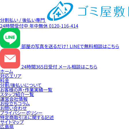
分割払い / 後払い専門
24時間受付中
年中無休
0120-116-414
部屋の写真を送るだけ！
LINEで無料相談はこちら
24時間365日受付
メール相談はこちら
ホーム
対応エリア
料金
分割/後払いについて
お客様の声・作業実績一覧
スタッフ紹介一覧
運営会社情報
お役立ちコラム
お問い合わせ
プライバシーポリシー
特定商取引法に関する記述
サイトマップ
広島県