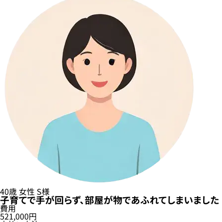
40歳
女性
S様
子育てで手が回らず、部屋が物であふれてしまいました
費用
521,000円