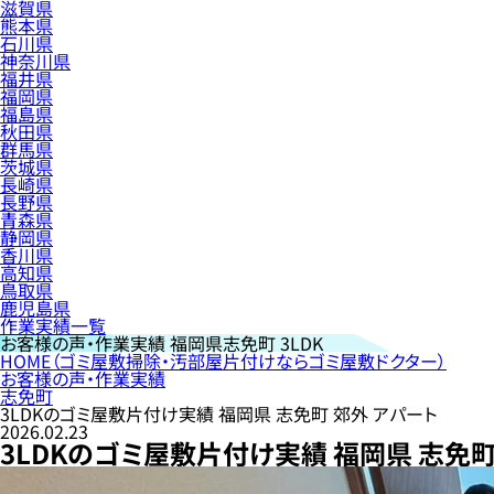
滋賀県
熊本県
石川県
神奈川県
福井県
福岡県
福島県
秋田県
群馬県
茨城県
長崎県
長野県
青森県
静岡県
香川県
高知県
鳥取県
鹿児島県
作業実績一覧
お客様の声・作業実績
福岡県志免町 3LDK
HOME
（ゴミ屋敷掃除・汚部屋片付けならゴミ屋敷ドクター）
お客様の声・作業実績
志免町
3LDKのゴミ屋敷片付け実績 福岡県 志免町 郊外 アパート
2026.02.23
3LDKのゴミ屋敷片付け実績 福岡県 志免町