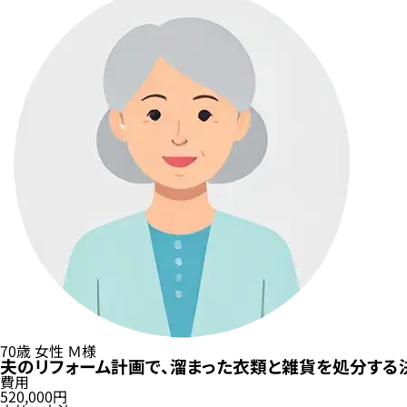
70歳
女性
Ｍ様
夫のリフォーム計画で、溜まった衣類と雑貨を処分する
費用
520,000円