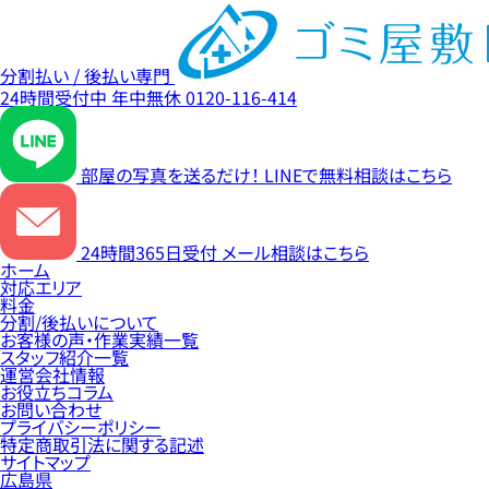
分割払い / 後払い専門
24時間受付中
年中無休
0120-116-414
部屋の写真を送るだけ！
LINEで無料相談はこちら
24時間365日受付
メール相談はこちら
ホーム
対応エリア
料金
分割/後払いについて
お客様の声・作業実績一覧
スタッフ紹介一覧
運営会社情報
お役立ちコラム
お問い合わせ
プライバシーポリシー
特定商取引法に関する記述
サイトマップ
広島県