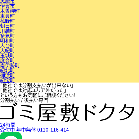
志摩市
伊賀市
木曽岬町
東員町
菰野町
朝日町
川越町
多気町
明和町
大台町
大紀町
玉城町
度会町
南伊勢町
紀北町
御浜町
紀宝町
「他社では分割支払いが出来ない」
「他社では対応エリア外だった」
という方もお気軽にご相談ください！
分割払い / 後払い専門
24時間
受付中
年中無休
0120-116-414