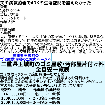
夫の病気療養で4DKの生活空間を整えたかった
費用
1,047,000円
支払い方法
クレジットカード
作業人数
6人
作業時間
22時間
夫が療養することになり、4DKの家を過ごしやすい環境に整える必
要がありました。長年の積み重ねで何がどこにあるか分からない
状態でしたが、スタッフの方が親切に説明してくれながら進めてく
ださいました。貴重品の確認も丁寧に行ってくれて、安心して任せ
られました。療養環境がとても快適になり、本当に感謝しています。
三重県玉城町の
ゴミ屋敷清掃のご案内ページへ
三重県玉城町のゴミ屋敷・汚部屋片付け料
金目安一覧表
ゴミ屋敷ドクターは
追加費用一切なし
の
明朗会計をお約束します！
弊社がご提示するお見積りは
全てコミコミの料金プラン
です。
依頼時にまとまったお金がない
方のために安心の
分割払い
後払い
も対応しています。
間取り
料金
作業員
作業時間
1K
33,000円〜
1名
2〜3時間
1LDK
53,000円〜
2〜3名
3〜4時間
2LDK
120,000円〜
3〜4名
3〜4時間