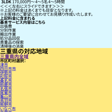
3LDK
170,000円〜
4〜5名
4〜5時間
左右にスライドできます
上記の料金はあくまでも目安となります。
お客様のご要望に合わせてお見積り作成いたします。
上記料金に含まれる
基本サービス内容はこちら
出張費
分別作業
搬出作業
処分品回収
貴重品の探索
清掃後の消臭
三重県の対応地域
三重県内全域
市区町村
津市
四日市市
伊勢市
松阪市
桑名市
鈴鹿市
名張市
尾鷲市
亀山市
鳥羽市
熊野市
いなべ市