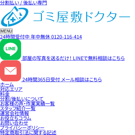
分割払い / 後払い専門
MENU
24時間受付中
年中無休
0120-116-414
部屋の写真を送るだけ！
LINEで無料相談はこちら
24時間365日受付
メール相談はこちら
ホーム
対応エリア
料金
分割/後払いについて
お客様の声・作業実績一覧
スタッフ紹介一覧
運営会社情報
お役立ちコラム
お問い合わせ
プライバシーポリシー
特定商取引法に関する記述