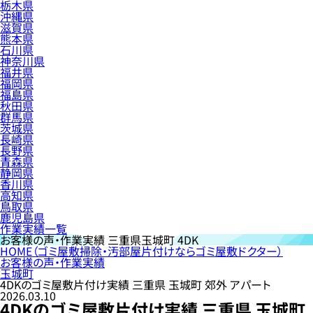
栃木県
沖縄県
滋賀県
熊本県
石川県
神奈川県
福井県
福岡県
福島県
秋田県
群馬県
茨城県
長崎県
長野県
青森県
静岡県
香川県
高知県
鳥取県
鹿児島県
作業実績一覧
お客様の声・作業実績
三重県玉城町 4DK
HOME
（ゴミ屋敷掃除・汚部屋片付けならゴミ屋敷ドクター）
お客様の声・作業実績
玉城町
4DKのゴミ屋敷片付け実績 三重県 玉城町 郊外 アパート
2026.03.10
4DKのゴミ屋敷片付け実績 三重県 玉城町