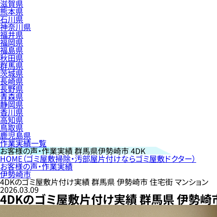
滋賀県
熊本県
石川県
神奈川県
福井県
福岡県
福島県
秋田県
群馬県
茨城県
長崎県
長野県
青森県
静岡県
香川県
高知県
鳥取県
鹿児島県
作業実績一覧
お客様の声・作業実績
群馬県伊勢崎市 4DK
HOME
（ゴミ屋敷掃除・汚部屋片付けならゴミ屋敷ドクター）
お客様の声・作業実績
伊勢崎市
4DKのゴミ屋敷片付け実績 群馬県 伊勢崎市 住宅街 マンション
2026.03.09
4DKのゴミ屋敷片付け実績 群馬県 伊勢崎市