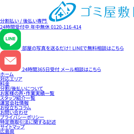
分割払い / 後払い専門
24時間受付中
年中無休
0120-116-414
部屋の写真を送るだけ！
LINEで無料相談はこちら
24時間365日受付
メール相談はこちら
ホーム
対応エリア
料金
分割/後払いについて
お客様の声・作業実績一覧
スタッフ紹介一覧
運営会社情報
お役立ちコラム
お問い合わせ
プライバシーポリシー
特定商取引法に関する記述
サイトマップ
広島県