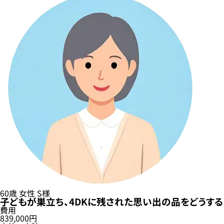
60歳
女性
S様
子どもが巣立ち、4DKに残された思い出の品をどうす
費用
839,000円