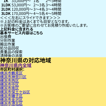
1K
33,000円〜
1名
2〜3時間
1LDK
53,000円〜
2〜3名
3〜4時間
2LDK
120,000円〜
3〜4名
3〜4時間
3LDK
170,000円〜
4〜5名
4〜5時間
左右にスライドできます
上記の料金はあくまでも目安となります。
お客様のご要望に合わせてお見積り作成いたします。
上記料金に含まれる
基本サービス内容はこちら
出張費
分別作業
搬出作業
処分品回収
貴重品の探索
清掃後の消臭
神奈川県の対応地域
神奈川県内全域
市区町村
横浜市鶴見区
横浜市神奈川区
横浜市西区
横浜市中区
横浜市南区
横浜市保土ケ谷区
横浜市磯子区
横浜市金沢区
横浜市港北区