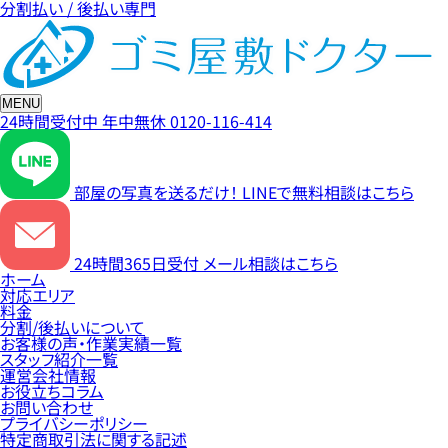
分割払い / 後払い専門
MENU
24時間受付中
年中無休
0120-116-414
部屋の写真を送るだけ！
LINEで無料相談はこちら
24時間365日受付
メール相談はこちら
ホーム
対応エリア
料金
分割/後払いについて
お客様の声・作業実績一覧
スタッフ紹介一覧
運営会社情報
お役立ちコラム
お問い合わせ
プライバシーポリシー
特定商取引法に関する記述