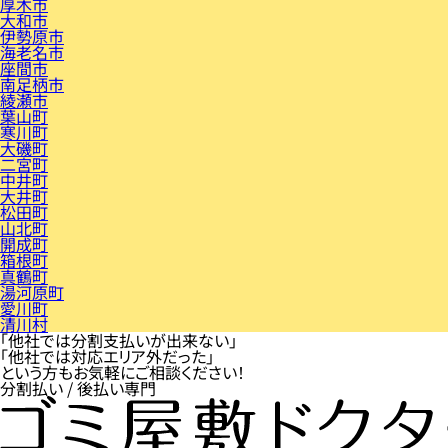
厚木市
大和市
伊勢原市
海老名市
座間市
南足柄市
綾瀬市
葉山町
寒川町
大磯町
二宮町
中井町
大井町
松田町
山北町
開成町
箱根町
真鶴町
湯河原町
愛川町
清川村
「他社では分割支払いが出来ない」
「他社では対応エリア外だった」
という方もお気軽にご相談ください！
分割払い / 後払い専門