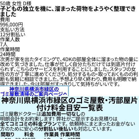
50歳
女性
D様
子どもの独立を機に、溜まった荷物をようやく整理でき
ました
費用
996,000円
支払い方法
12分割払い
作業人数
7人
作業時間
24時間
次男が家を出たタイミングで、4DKの部屋全体に溜まった物の量に
改めて気づきました。仕事が忙しく自分たちだけでは到底片付け
られず、こちらのサービスを利用することにしました。スタッフの女
性の方が丁寧に進めてくださり、処分するもの・取っておくものの判
断も気軽に相談できました。予想より早く終わり、費用も明瞭で納
得できました。今は部屋がすっきりして気持ちがいいです。
神奈川県横浜市緑区の
ゴミ屋敷清掃のご案内ページへ
神奈川県横浜市緑区のゴミ屋敷・汚部屋片
付け料金目安一覧表
ゴミ屋敷ドクターは
追加費用一切なし
の
明朗会計をお約束します！
弊社がご提示するお見積りは
全てコミコミの料金プラン
です。
依頼時にまとまったお金がない
方のために安心の
分割払い
後払い
も対応しています。
間取り
料金
作業員
作業時間