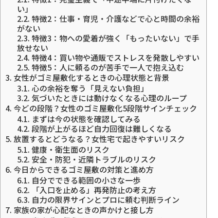
い」
2.2.
特徴2：仕事・育児・介護などで心と時間の余裕
がない
2.3.
特徴3：物への愛着が強く「もったいない」で手
放せない
2.4.
特徴4：買い物や通販でストレスを発散しやすい
2.5.
特徴5：人に頼るのが苦手で一人で抱え込む
3.
女性がゴミ屋敷化するときの心理状態と背景
3.1.
心の余裕を奪う「見えない負担」
3.2.
気づいたときには動けなくなる心理のループ
4.
今どの段階？女性のゴミ屋敷化5段階サインチェック
4.1.
まずは今の状態を確認してみる
4.2.
段階が上がるほど自力回復は難しくなる
5.
放置するとどうなる？女性宅で起きやすいリスク
5.1.
健康・衛生面のリスク
5.2.
安全・防犯・近隣トラブルのリスク
6.
今日からできるゴミ屋敷の対策と進め方
6.1.
自分でできる範囲の小さな一歩
6.2.
「入口を止める」再発防止の考え方
6.3.
自力の限界サインとプロに頼む判断ライン
7.
家族の家が心配なときの声かけと接し方