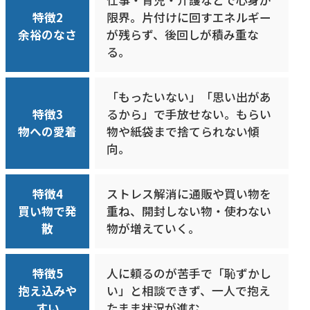
仕事・育児・介護などで心身が
特徴2
限界。片付けに回すエネルギー
余裕のなさ
が残らず、後回しが積み重な
る。
「もったいない」「思い出があ
特徴3
るから」で手放せない。もらい
物への愛着
物や紙袋まで捨てられない傾
向。
特徴4
ストレス解消に通販や買い物を
買い物で発
重ね、開封しない物・使わない
散
物が増えていく。
特徴5
人に頼るのが苦手で「恥ずかし
抱え込みや
い」と相談できず、一人で抱え
すい
たまま状況が進む。