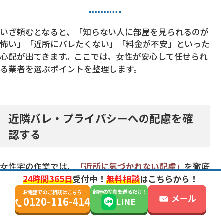
いざ頼むとなると、「知らない人に部屋を見られるのが
怖い」「近所にバレたくない」「料金が不安」といった
心配が出てきます。ここでは、女性が安心して任せられ
る業者を選ぶポイントを整理します。
近隣バレ・プライバシーへの配慮を確
認する
女性宅の作業では、
「近所に気づかれない配慮」
を徹底
24時間365日
受付中！
無料相談
はこちらから！
できるかが安心の分かれ目です。具体的には、以下のよ
うな点を事前に確認しておくとよいでしょう。
部屋の写真を送るだけ！
お電話でのご相談はこちら
メール
0120-116-414
LINE
社名の目立たない車両で来ても