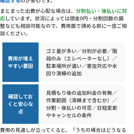
確認する
のが安心です。
まとまった出費が心配な場合は、
分割払い・後払いに対
応
しています。状況によっては頭金0円・分割回数の調
整なども相談可能なので、費用面で諦める前に一度ご相
談ください。
ゴミ量が多い／分別が必要／階
費用が増え
段のみ（エレベーターなし）／
やすい要因
駐車場所が遠い／害虫対応や水
回り清掃の追加
見積もり後の追加料金の有無／
確認してお
作業範囲（清掃まで含むか）／
くと安心な
分割・後払いの可否／日程変更
点
やキャンセルの条件
費用の見通しが立ってくると、「うちの場合はどうなる