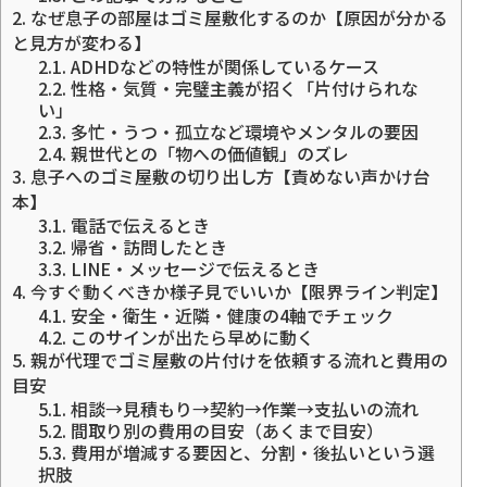
2.
なぜ息子の部屋はゴミ屋敷化するのか【原因が分かる
と見方が変わる】
2.1.
ADHDなどの特性が関係しているケース
2.2.
性格・気質・完璧主義が招く「片付けられな
い」
2.3.
多忙・うつ・孤立など環境やメンタルの要因
2.4.
親世代との「物への価値観」のズレ
3.
息子へのゴミ屋敷の切り出し方【責めない声かけ台
本】
3.1.
電話で伝えるとき
3.2.
帰省・訪問したとき
3.3.
LINE・メッセージで伝えるとき
4.
今すぐ動くべきか様子見でいいか【限界ライン判定】
4.1.
安全・衛生・近隣・健康の4軸でチェック
4.2.
このサインが出たら早めに動く
5.
親が代理でゴミ屋敷の片付けを依頼する流れと費用の
目安
5.1.
相談→見積もり→契約→作業→支払いの流れ
5.2.
間取り別の費用の目安（あくまで目安）
5.3.
費用が増減する要因と、分割・後払いという選
択肢