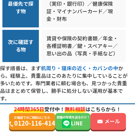
最優先で探
（実印・銀行印）／健康保険
す物
証・マイナンバーカード／現
金・財布
賃貸や保険の契約書類／年金・
次に確認す
各種証明書／鍵・スペアキー／
る物
思い出の品（写真・手紙など）
探す順番は、まず
机周り・寝床の近く・カバンの中
か
ら。経験上、貴重品はこのあたりに集中していることが
多いためです。専門業者に頼む場合も、見つかった貴重
品はまとめて保管し、勝手に処分しない運用が基本で
す。
24時間365日
受付中！
無料相談
はこちらから！
部屋の写真を送るだけ！
お電話でのご相談はこちら
メール
0120-116-414
LINE
近隣に気づかれにくい搬出の運用