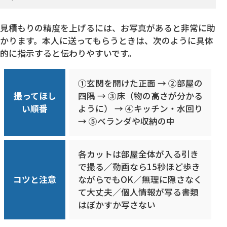
見積もりの精度を上げるには、お写真があると非常に助
かります。本人に送ってもらうときは、次のように具体
的に指示すると伝わりやすいです。
①玄関を開けた正面 → ②部屋の
撮ってほし
四隅 → ③床（物の高さが分かる
い順番
ように） → ④キッチン・水回り
→ ⑤ベランダや収納の中
各カットは部屋全体が入る引き
で撮る／動画なら15秒ほど歩き
コツと注意
ながらでもOK／無理に隠さなく
て大丈夫／個人情報が写る書類
はぼかすか写さない