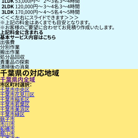
1LDK
53,000円〜
2〜3名
3〜4時間
2LDK
120,000円〜
3〜4名
3〜4時間
3LDK
170,000円〜
4〜5名
4〜5時間
左右にスライドできます
上記の料金はあくまでも目安となります。
お客様のご要望に合わせてお見積り作成いたします。
上記料金に含まれる
基本サービス内容はこちら
出張費
分別作業
搬出作業
処分品回収
貴重品の探索
清掃後の消臭
千葉県の対応地域
千葉県内全域
市区町村
千葉市中央区
千葉市花見川区
千葉市稲毛区
千葉市若葉区
千葉市美浜区
千葉市緑区
銚子市
市川市
船橋市
館山市