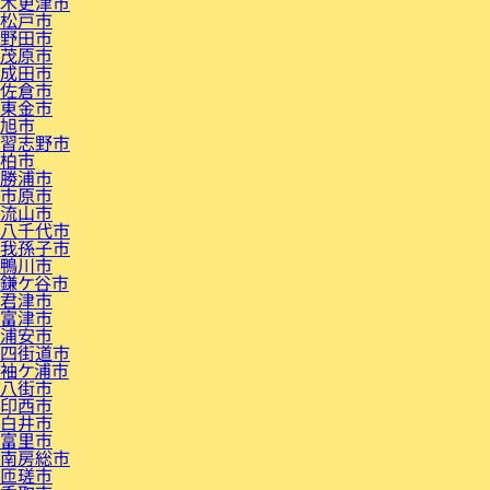
木更津市
松戸市
野田市
茂原市
成田市
佐倉市
東金市
旭市
習志野市
柏市
勝浦市
市原市
流山市
八千代市
我孫子市
鴨川市
鎌ケ谷市
君津市
富津市
浦安市
四街道市
袖ケ浦市
八街市
印西市
白井市
富里市
南房総市
匝瑳市