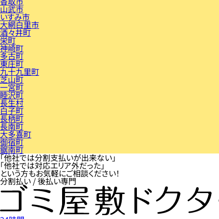
香取市
山武市
いすみ市
大網白里市
酒々井町
栄町
神崎町
多古町
東庄町
九十九里町
芝山町
一宮町
睦沢町
長生村
白子町
長柄町
長南町
大多喜町
御宿町
鋸南町
「他社では分割支払いが出来ない」
「他社では対応エリア外だった」
という方もお気軽にご相談ください！
分割払い / 後払い専門