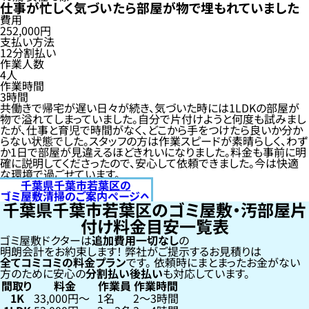
仕事が忙しく気づいたら部屋が物で埋もれていました
費用
252,000円
支払い方法
12分割払い
作業人数
4人
作業時間
3時間
共働きで帰宅が遅い日々が続き、気づいた時には1LDKの部屋が
物で溢れてしまっていました。自分で片付けようと何度も試みまし
たが、仕事と育児で時間がなく、どこから手をつけたら良いか分か
らない状態でした。スタッフの方は作業スピードが素晴らしく、わず
か1日で部屋が見違えるほどきれいになりました。料金も事前に明
確に説明してくださったので、安心して依頼できました。今は快適
な環境で過ごせています。
千葉県千葉市若葉区の
ゴミ屋敷清掃のご案内ページへ
千葉県千葉市若葉区のゴミ屋敷・汚部屋片
付け料金目安一覧表
ゴミ屋敷ドクターは
追加費用一切なし
の
明朗会計をお約束します！
弊社がご提示するお見積りは
全てコミコミの料金プラン
です。
依頼時にまとまったお金がない
方のために安心の
分割払い
後払い
も対応しています。
間取り
料金
作業員
作業時間
1K
33,000円〜
1名
2〜3時間