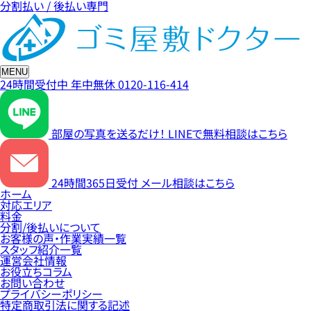
分割払い / 後払い専門
MENU
24時間受付中
年中無休
0120-116-414
部屋の写真を送るだけ！
LINEで無料相談はこちら
24時間365日受付
メール相談はこちら
ホーム
対応エリア
料金
分割/後払いについて
お客様の声・作業実績一覧
スタッフ紹介一覧
運営会社情報
お役立ちコラム
お問い合わせ
プライバシーポリシー
特定商取引法に関する記述