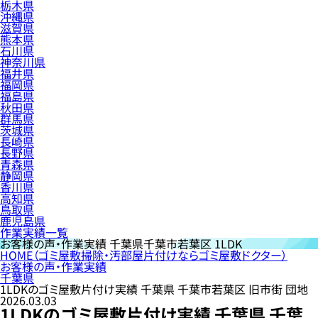
栃木県
沖縄県
滋賀県
熊本県
石川県
神奈川県
福井県
福岡県
福島県
秋田県
群馬県
茨城県
長崎県
長野県
青森県
静岡県
香川県
高知県
鳥取県
鹿児島県
作業実績一覧
お客様の声・作業実績
千葉県千葉市若葉区 1LDK
HOME
（ゴミ屋敷掃除・汚部屋片付けならゴミ屋敷ドクター）
お客様の声・作業実績
千葉県
1LDKのゴミ屋敷片付け実績 千葉県 千葉市若葉区 旧市街 団地
2026.03.03
1LDKのゴミ屋敷片付け実績 千葉県 千葉