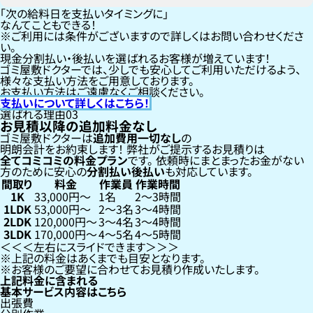
「次の給料日を支払いタイミングに」
なんてこともできる！
ご利用には条件がございますので詳しくはお問い合わせくださ
い。
現金分割払い・後払いを選ばれるお客様が増えています！
ゴミ屋敷ドクターでは、少しでも安心してご利用いただけるよう、
様々な支払い方法をご用意しております。
お支払い方法はご遠慮なくご相談ください。
支払いについて詳しくはこちら！
選ばれる理由
03
お見積以降の追加料金なし
ゴミ屋敷ドクターは
追加費用一切なし
の
明朗会計をお約束します！
弊社がご提示するお見積りは
全てコミコミの料金プラン
です。
依頼時にまとまったお金がない
方のために安心の
分割払い
後払い
も対応しています。
間取り
料金
作業員
作業時間
1K
33,000円〜
1名
2〜3時間
1LDK
53,000円〜
2〜3名
3〜4時間
2LDK
120,000円〜
3〜4名
3〜4時間
3LDK
170,000円〜
4〜5名
4〜5時間
左右にスライドできます
上記の料金はあくまでも目安となります。
お客様のご要望に合わせてお見積り作成いたします。
上記料金に含まれる
基本サービス内容はこちら
出張費