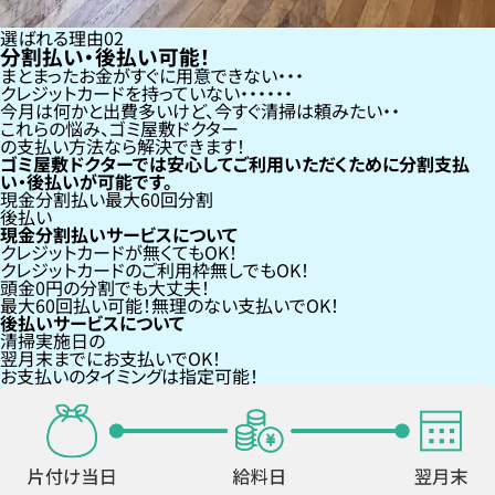
選ばれる理由
02
分割払い・後払い可能！
まとまったお金がすぐに用意できない
クレジットカードを持っていない・・・
今月は何かと出費多いけど、今すぐ清掃は頼みたい
これらの悩み、
ゴミ屋敷ドクター
の支払い方法なら
解決できます！
ゴミ屋敷ドクターでは安心してご利用いただくために分割支払
い・後払いが可能です。
現金分割払い
最大60回分割
後払い
現金分割払いサービスについて
クレジットカードが
無くても
OK！
クレジットカードの
ご利用枠無し
でもOK！
頭金0円の分割
でも大丈夫！
最大60回払い
可能！無理のない支払いでOK！
後払いサービスについて
清掃実施日の
翌月末までにお支払い
でOK！
お支払いのタイミングは指定可能！