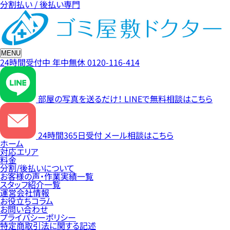
分割払い / 後払い専門
MENU
24時間受付中
年中無休
0120-116-414
部屋の写真を送るだけ！
LINEで無料相談はこちら
24時間365日受付
メール相談はこちら
ホーム
対応エリア
料金
分割/後払いについて
お客様の声・作業実績一覧
スタッフ紹介一覧
運営会社情報
お役立ちコラム
お問い合わせ
プライバシーポリシー
特定商取引法に関する記述