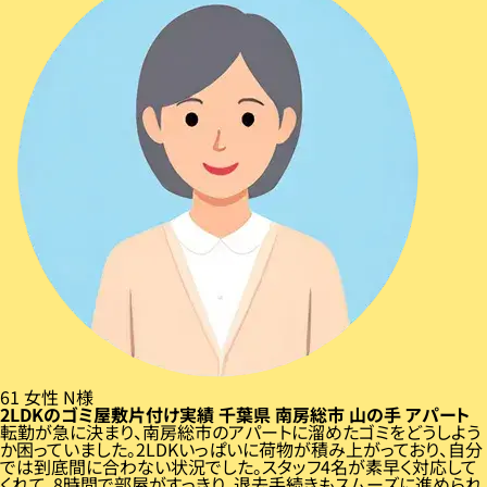
61
女性
N様
2LDKのゴミ屋敷片付け実績
千葉県
南房総市
山の手
アパート
転勤が急に決まり、南房総市のアパートに溜めたゴミをどうしよう
か困っていました。2LDKいっぱいに荷物が積み上がっており、自分
では到底間に合わない状況でした。スタッフ4名が素早く対応して
くれて、8時間で部屋がすっきり。退去手続きもスムーズに進められ