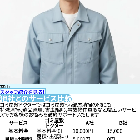
高山
スタッフ紹介を見る！
他社とのサービス比較
ゴミ屋敷ドクターではゴミ屋敷・汚部屋清掃の他にも
特殊清掃、遺品整理、害虫駆除、事故物件買取など幅広いサービ
スでお客様のお悩みを徹底サポートいたします！
ゴミ屋敷
サービス
A社
B社
ドクター
基本料金
基本料金 0円
10,000円
15,000円
見積・出張料 0
見積・出張料
5,000円
0円