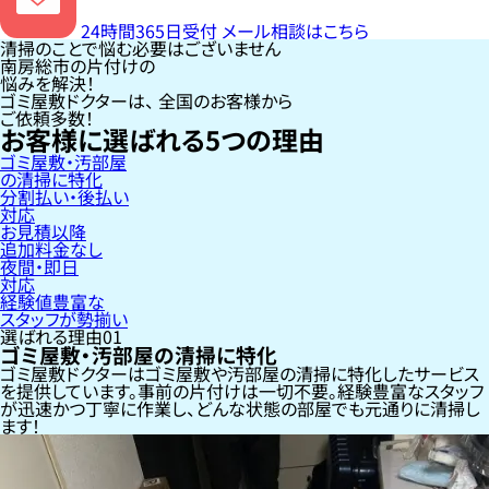
24時間365日受付
メール相談はこちら
清掃のことで悩む必要はございません
南房総市の片付けの
悩みを解決！
ゴミ屋敷ドクターは、
全国のお客様
から
ご依頼多数！
お客様に選ばれる
5
つの理由
ゴミ屋敷・汚部屋
の清掃に特化
分割払い・後払い
対応
お見積以降
追加料金なし
夜間・即日
対応
経験値豊富な
スタッフが勢揃い
選ばれる理由
01
ゴミ屋敷・汚部屋の清掃に特化
ゴミ屋敷ドクターはゴミ屋敷や汚部屋の清掃に特化したサービス
を提供しています。事前の片付けは一切不要。経験豊富なスタッフ
が迅速かつ丁寧に作業し、どんな状態の部屋でも元通りに清掃し
ます！