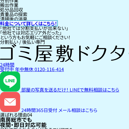
分別作業
搬出作業
処分品回収
貴重品の探索
清掃後の消臭
料金について詳しくはこちら！
「他社では分割支払いが出来ない」
「他社では対応エリア外だった」
という方もお気軽にご相談ください！
分割払い / 後払い専門
24時間
受付中
年中無休
0120-116-414
部屋の写真を送るだけ！
LINEで無料相談はこちら
24時間365日受付
メール相談はこちら
選ばれる理由
04
南房総市でも
夜間・即日対応可能