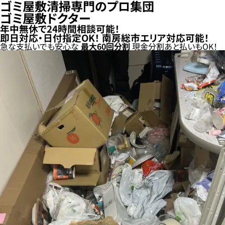
ゴミ屋敷清掃専門のプロ集団
ゴミ屋敷ドクター
年中無休で24時間相談可能！
即日対応・日付指定OK！
南房総市エリア対応可能！
急な支払いでも安心な
最大
60
回分割
現金分割
あと払い
もOK！