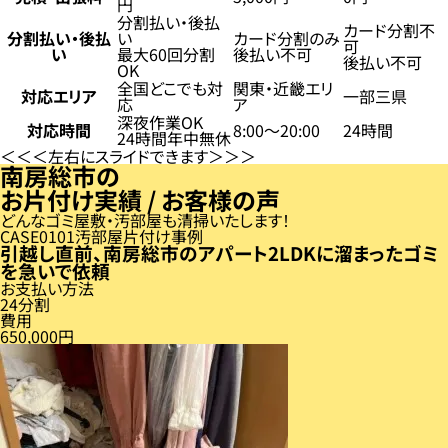
円
分割払い・後払
カード分割不
分割払い・後払
い
カード分割のみ
可
い
最大60回分割
後払い不可
後払い不可
OK
全国どこでも対
関東・近畿エリ
対応エリア
一部三県
応
ア
深夜作業OK
対応時間
8:00〜20:00
24時間
24時間年中無休
左右にスライドできます
南房総市の
お片付け実績 / お客様の声
どんなゴミ屋敷・汚部屋も清掃いたします！
CASE
01
汚部屋片付け事例
引越し直前、南房総市のアパート2LDKに溜まったゴミ
を急いで依頼
お支払い方法
24分割
費用
650,000円