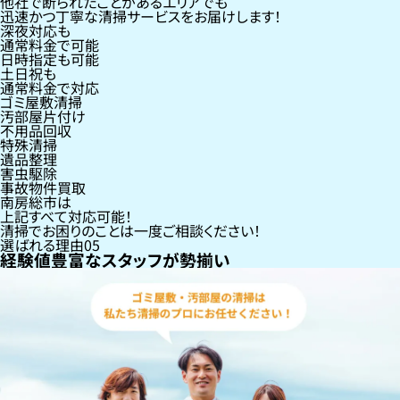
他社で断られたことがあるエリアでも
迅速かつ丁寧な清掃サービスをお届けします！
深夜対応も
通常料金で可能
日時指定も可能
土日祝も
通常料金で対応
ゴミ屋敷清掃
汚部屋片付け
不用品回収
特殊清掃
遺品整理
害虫駆除
事故物件買取
南房総市
は
上記すべて対応可能！
清掃でお困りのことは一度ご相談ください！
選ばれる理由
05
経験値豊富なスタッフが勢揃い