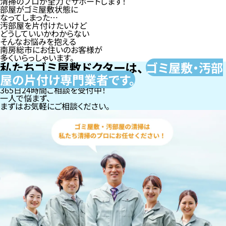
清掃のプロが全力でサポートします！
部屋がゴミ屋敷状態に
なってしまった…
汚部屋を片付けたいけど
どうしていいかわからない
そんなお悩みを抱える
南房総市にお住いのお客様が
多くいらっしゃいます。
私たちゴミ屋敷ドクターは、
ゴミ屋敷・汚部
屋の片付け専門
業者です。
365日24時間ご相談を受付中！
一人で悩まず、
まずはお気軽にご相談ください。