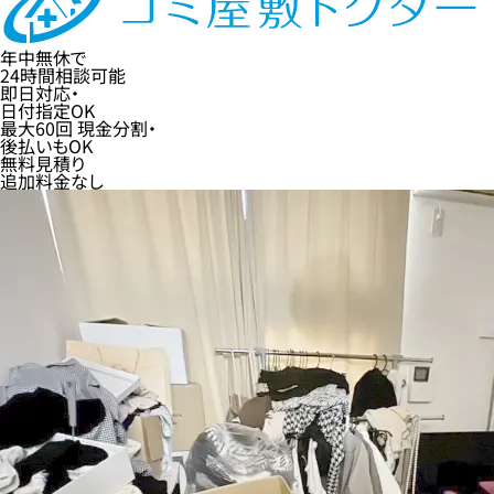
年中無休
で
24時間
相談可能
即日
対応・
日付指定
OK
最大60回
現金分割・
後払い
もOK
無料
見積り
追加料金なし