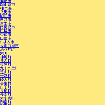
浦安市
四街道市
袖ケ浦市
八街市
印西市
白井市
富里市
南房総市
匝瑳市
香取市
山武市
いすみ市
大網白里市
酒々井町
栄町
神崎町
多古町
東庄町
九十九里町
芝山町
一宮町
睦沢町
長生村
白子町
長柄町
長南町
大多喜町
御宿町