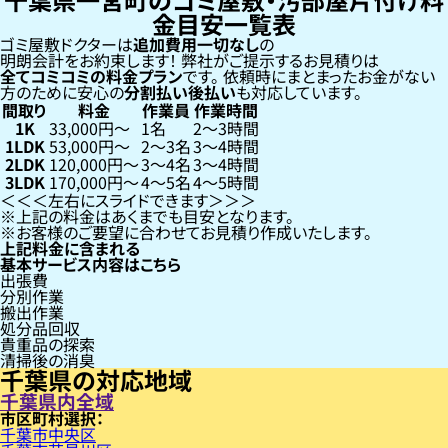
金目安一覧表
ゴミ屋敷ドクターは
追加費用一切なし
の
明朗会計をお約束します！
弊社がご提示するお見積りは
全てコミコミの料金プラン
です。
依頼時にまとまったお金がない
方のために安心の
分割払い
後払い
も対応しています。
間取り
料金
作業員
作業時間
1K
33,000円〜
1名
2〜3時間
1LDK
53,000円〜
2〜3名
3〜4時間
2LDK
120,000円〜
3〜4名
3〜4時間
3LDK
170,000円〜
4〜5名
4〜5時間
左右にスライドできます
上記の料金はあくまでも目安となります。
お客様のご要望に合わせてお見積り作成いたします。
上記料金に含まれる
基本サービス内容はこちら
出張費
分別作業
搬出作業
処分品回収
貴重品の探索
清掃後の消臭
千葉県の対応地域
千葉県内全域
市区町村
千葉市中央区