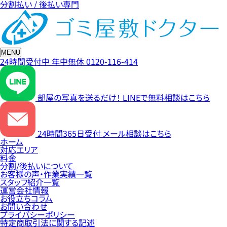
分割払い / 後払い専門
MENU
24時間受付中
年中無休
0120-116-414
部屋の写真を送るだけ！
LINEで無料相談はこちら
24時間365日受付
メール相談はこちら
ホーム
対応エリア
料金
分割/後払いについて
お客様の声・作業実績一覧
スタッフ紹介一覧
運営会社情報
お役立ちコラム
お問い合わせ
プライバシーポリシー
特定商取引法に関する記述