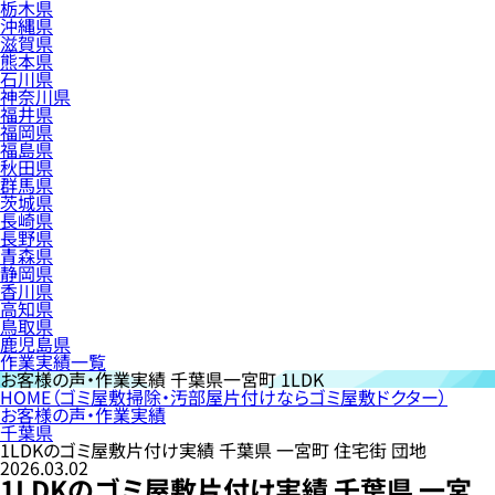
栃木県
沖縄県
滋賀県
熊本県
石川県
神奈川県
福井県
福岡県
福島県
秋田県
群馬県
茨城県
長崎県
長野県
青森県
静岡県
香川県
高知県
鳥取県
鹿児島県
作業実績一覧
お客様の声・作業実績
千葉県一宮町 1LDK
HOME
（ゴミ屋敷掃除・汚部屋片付けならゴミ屋敷ドクター）
お客様の声・作業実績
千葉県
1LDKのゴミ屋敷片付け実績 千葉県 一宮町 住宅街 団地
2026.03.02
1LDKのゴミ屋敷片付け実績 千葉県 一宮