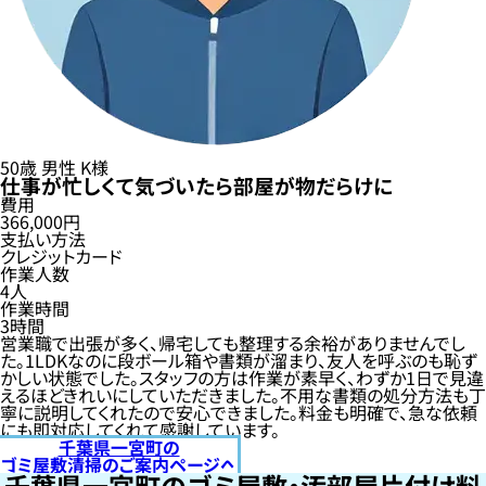
50歳
男性
K様
仕事が忙しくて気づいたら部屋が物だらけに
費用
366,000円
支払い方法
クレジットカード
作業人数
4人
作業時間
3時間
営業職で出張が多く、帰宅しても整理する余裕がありませんでし
た。1LDKなのに段ボール箱や書類が溜まり、友人を呼ぶのも恥ず
かしい状態でした。スタッフの方は作業が素早く、わずか1日で見違
えるほどきれいにしていただきました。不用な書類の処分方法も丁
寧に説明してくれたので安心できました。料金も明確で、急な依頼
にも即対応してくれて感謝しています。
千葉県一宮町の
ゴミ屋敷清掃のご案内ページへ
千葉県一宮町のゴミ屋敷・汚部屋片付け料