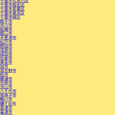
千葉市花見川区
千葉市稲毛区
千葉市若葉区
千葉市美浜区
千葉市緑区
銚子市
市川市
船橋市
館山市
木更津市
松戸市
野田市
茂原市
成田市
佐倉市
東金市
旭市
習志野市
柏市
勝浦市
市原市
流山市
八千代市
我孫子市
鴨川市
鎌ケ谷市
君津市
富津市