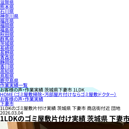
滋賀県
熊本県
石川県
神奈川県
福井県
福岡県
福島県
秋田県
群馬県
茨城県
長崎県
長野県
青森県
静岡県
香川県
高知県
鳥取県
鹿児島県
作業実績一覧
お客様の声・作業実績
茨城県下妻市 1LDK
HOME
（ゴミ屋敷掃除・汚部屋片付けならゴミ屋敷ドクター）
お客様の声・作業実績
下妻市
1LDKのゴミ屋敷片付け実績 茨城県 下妻市 商店街付近 団地
2026.03.04
1LDKのゴミ屋敷片付け実績 茨城県 下妻市