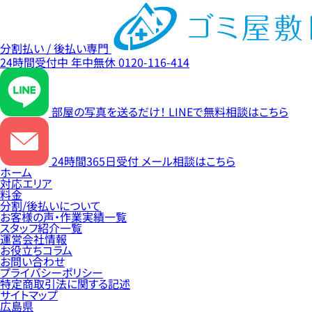
分割払い / 後払い専門
24時間受付中
年中無休
0120-116-414
部屋の写真を送るだけ！
LINEで無料相談はこちら
24時間365日受付
メール相談はこちら
ホーム
対応エリア
料金
分割/後払いについて
お客様の声・作業実績一覧
スタッフ紹介一覧
運営会社情報
お役立ちコラム
お問い合わせ
プライバシーポリシー
特定商取引法に関する記述
サイトマップ
広島県