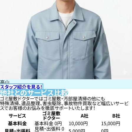
高山
スタッフ紹介を見る！
他社とのサービス比較
ゴミ屋敷ドクターではゴミ屋敷・汚部屋清掃の他にも
特殊清掃、遺品整理、害虫駆除、事故物件買取など幅広いサービ
スでお客様のお悩みを徹底サポートいたします！
ゴミ屋敷
サービス
A社
B社
ドクター
基本料金
基本料金 0円
10,000円
15,000円
見積・出張料 0
見積・出張料
5,000円
0円