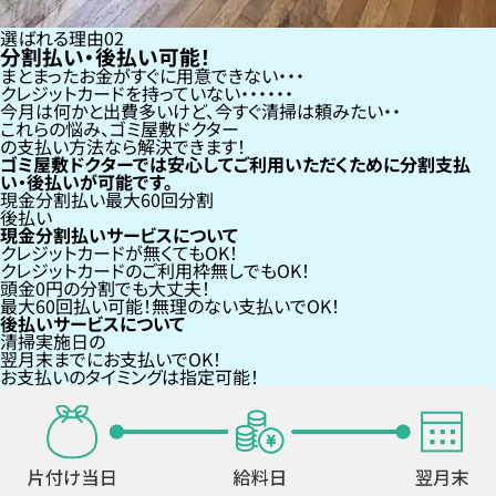
選ばれる理由
02
分割払い・後払い可能！
まとまったお金がすぐに用意できない
クレジットカードを持っていない・・・
今月は何かと出費多いけど、今すぐ清掃は頼みたい
これらの悩み、
ゴミ屋敷ドクター
の支払い方法なら
解決できます！
ゴミ屋敷ドクターでは安心してご利用いただくために分割支払
い・後払いが可能です。
現金分割払い
最大60回分割
後払い
現金分割払いサービスについて
クレジットカードが
無くても
OK！
クレジットカードの
ご利用枠無し
でもOK！
頭金0円の分割
でも大丈夫！
最大60回払い
可能！無理のない支払いでOK！
後払いサービスについて
清掃実施日の
翌月末までにお支払い
でOK！
お支払いのタイミングは指定可能！