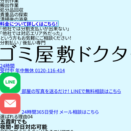
分別作業
搬出作業
処分品回収
貴重品の探索
清掃後の消臭
料金について詳しくはこちら！
「他社では分割支払いが出来ない」
「他社では対応エリア外だった」
という方もお気軽にご相談ください！
分割払い / 後払い専門
24時間
受付中
年中無休
0120-116-414
部屋の写真を送るだけ！
LINEで無料相談はこちら
24時間365日受付
メール相談はこちら
選ばれる理由
04
五霞町でも
夜間・即日対応可能