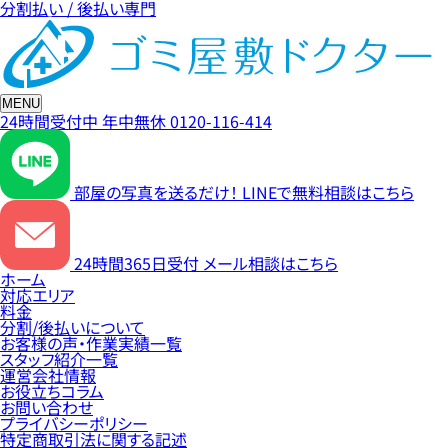
分割払い / 後払い専門
MENU
24時間受付中
年中無休
0120-116-414
部屋の写真を送るだけ！
LINEで無料相談はこちら
24時間365日受付
メール相談はこちら
ホーム
対応エリア
料金
分割/後払いについて
お客様の声・作業実績一覧
スタッフ紹介一覧
運営会社情報
お役立ちコラム
お問い合わせ
プライバシーポリシー
特定商取引法に関する記述