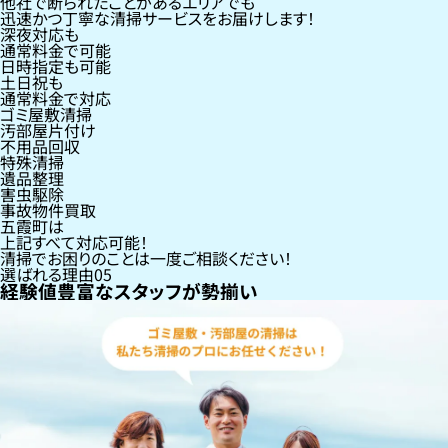
他社で断られたことがあるエリアでも
迅速かつ丁寧な清掃サービスをお届けします！
深夜対応も
通常料金で可能
日時指定も可能
土日祝も
通常料金で対応
ゴミ屋敷清掃
汚部屋片付け
不用品回収
特殊清掃
遺品整理
害虫駆除
事故物件買取
五霞町
は
上記すべて対応可能！
清掃でお困りのことは一度ご相談ください！
選ばれる理由
05
経験値豊富なスタッフが勢揃い