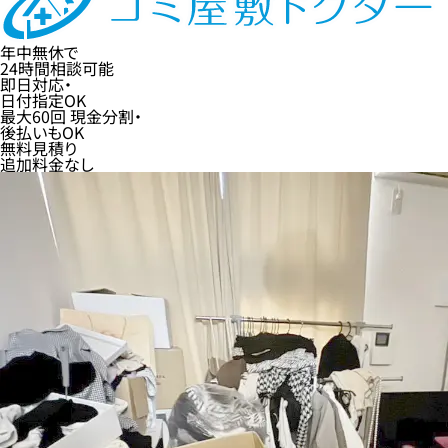
年中無休
で
24時間
相談可能
即日
対応・
日付指定
OK
最大60回
現金分割・
後払い
もOK
無料
見積り
追加料金なし