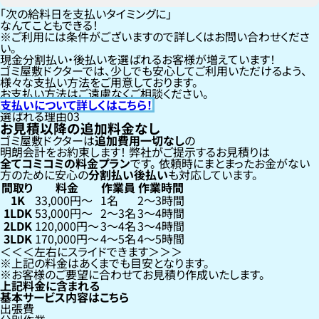
「次の給料日を支払いタイミングに」
なんてこともできる！
ご利用には条件がございますので詳しくはお問い合わせくださ
い。
現金分割払い・後払いを選ばれるお客様が増えています！
ゴミ屋敷ドクターでは、少しでも安心してご利用いただけるよう、
様々な支払い方法をご用意しております。
お支払い方法はご遠慮なくご相談ください。
支払いについて詳しくはこちら！
選ばれる理由
03
お見積以降の追加料金なし
ゴミ屋敷ドクターは
追加費用一切なし
の
明朗会計をお約束します！
弊社がご提示するお見積りは
全てコミコミの料金プラン
です。
依頼時にまとまったお金がない
方のために安心の
分割払い
後払い
も対応しています。
間取り
料金
作業員
作業時間
1K
33,000円〜
1名
2〜3時間
1LDK
53,000円〜
2〜3名
3〜4時間
2LDK
120,000円〜
3〜4名
3〜4時間
3LDK
170,000円〜
4〜5名
4〜5時間
左右にスライドできます
上記の料金はあくまでも目安となります。
お客様のご要望に合わせてお見積り作成いたします。
上記料金に含まれる
基本サービス内容はこちら
出張費