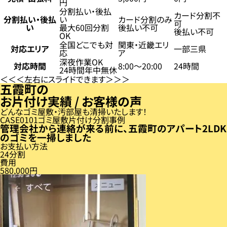
円
分割払い・後払
カード分割不
分割払い・後払
い
カード分割のみ
可
い
最大60回分割
後払い不可
後払い不可
OK
全国どこでも対
関東・近畿エリ
対応エリア
一部三県
応
ア
深夜作業OK
対応時間
8:00〜20:00
24時間
24時間年中無休
左右にスライドできます
五霞町の
お片付け実績 / お客様の声
どんなゴミ屋敷・汚部屋も清掃いたします！
CASE
01
ゴミ屋敷片付け分割事例
管理会社から連絡が来る前に、五霞町のアパート2LDK
のゴミを一掃しました
お支払い方法
24分割
費用
580,000円