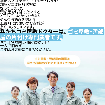
清掃のプロが全力でサポートします！
部屋がゴミ屋敷状態に
なってしまった…
汚部屋を片付けたいけど
どうしていいかわからない
そんなお悩みを抱える
五霞町にお住いのお客様が
多くいらっしゃいます。
私たちゴミ屋敷ドクターは、
ゴミ屋敷・汚部
屋の片付け専門
業者です。
365日24時間ご相談を受付中！
一人で悩まず、
まずはお気軽にご相談ください。