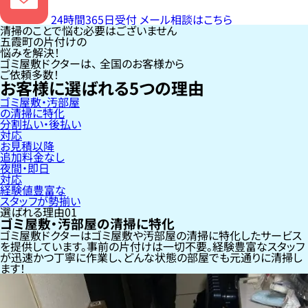
24時間365日受付
メール相談はこちら
清掃のことで悩む必要はございません
五霞町の片付けの
悩みを解決！
ゴミ屋敷ドクターは、
全国のお客様
から
ご依頼多数！
お客様に選ばれる
5
つの理由
ゴミ屋敷・汚部屋
の清掃に特化
分割払い・後払い
対応
お見積以降
追加料金なし
夜間・即日
対応
経験値豊富な
スタッフが勢揃い
選ばれる理由
01
ゴミ屋敷・汚部屋の清掃に特化
ゴミ屋敷ドクターはゴミ屋敷や汚部屋の清掃に特化したサービス
を提供しています。事前の片付けは一切不要。経験豊富なスタッフ
が迅速かつ丁寧に作業し、どんな状態の部屋でも元通りに清掃し
ます！