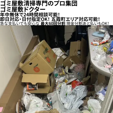
ゴミ屋敷清掃専門のプロ集団
ゴミ屋敷ドクター
年中無休で24時間相談可能！
即日対応・日付指定OK！
五霞町エリア対応可能！
急な支払いでも安心な
最大
60
回分割
現金分割
あと払い
もOK！