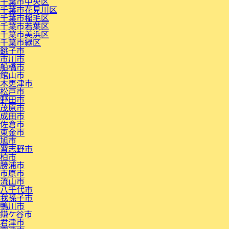
千葉市中央区
千葉市花見川区
千葉市稲毛区
千葉市若葉区
千葉市美浜区
千葉市緑区
銚子市
市川市
船橋市
館山市
木更津市
松戸市
野田市
茂原市
成田市
佐倉市
東金市
旭市
習志野市
柏市
勝浦市
市原市
流山市
八千代市
我孫子市
鴨川市
鎌ケ谷市
君津市