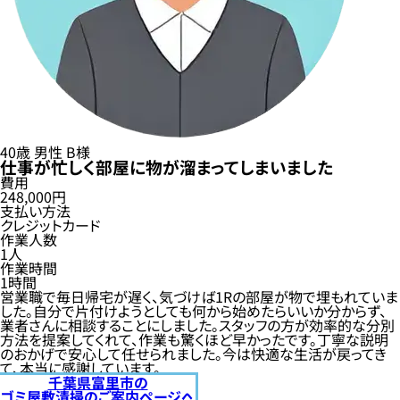
40歳
男性
B様
仕事が忙しく部屋に物が溜まってしまいました
費用
248,000円
支払い方法
クレジットカード
作業人数
1人
作業時間
1時間
営業職で毎日帰宅が遅く、気づけば1Rの部屋が物で埋もれていま
した。自分で片付けようとしても何から始めたらいいか分からず、
業者さんに相談することにしました。スタッフの方が効率的な分別
方法を提案してくれて、作業も驚くほど早かったです。丁寧な説明
のおかげで安心して任せられました。今は快適な生活が戻ってき
て、本当に感謝しています。
千葉県富里市の
ゴミ屋敷清掃のご案内ページへ