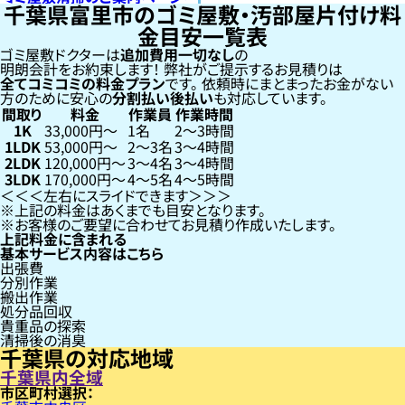
千葉県富里市のゴミ屋敷・汚部屋片付け料
金目安一覧表
ゴミ屋敷ドクターは
追加費用一切なし
の
明朗会計をお約束します！
弊社がご提示するお見積りは
全てコミコミの料金プラン
です。
依頼時にまとまったお金がない
方のために安心の
分割払い
後払い
も対応しています。
間取り
料金
作業員
作業時間
1K
33,000円〜
1名
2〜3時間
1LDK
53,000円〜
2〜3名
3〜4時間
2LDK
120,000円〜
3〜4名
3〜4時間
3LDK
170,000円〜
4〜5名
4〜5時間
左右にスライドできます
上記の料金はあくまでも目安となります。
お客様のご要望に合わせてお見積り作成いたします。
上記料金に含まれる
基本サービス内容はこちら
出張費
分別作業
搬出作業
処分品回収
貴重品の探索
清掃後の消臭
千葉県の対応地域
千葉県内全域
市区町村