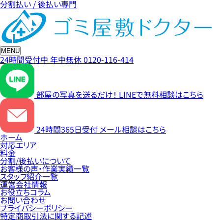
分割払い / 後払い専門
MENU
24時間受付中
年中無休
0120-116-414
部屋の写真を送るだけ！
LINEで無料相談はこちら
24時間365日受付
メール相談はこちら
ホーム
対応エリア
料金
分割/後払いについて
お客様の声・作業実績一覧
スタッフ紹介一覧
運営会社情報
お役立ちコラム
お問い合わせ
プライバシーポリシー
特定商取引法に関する記述