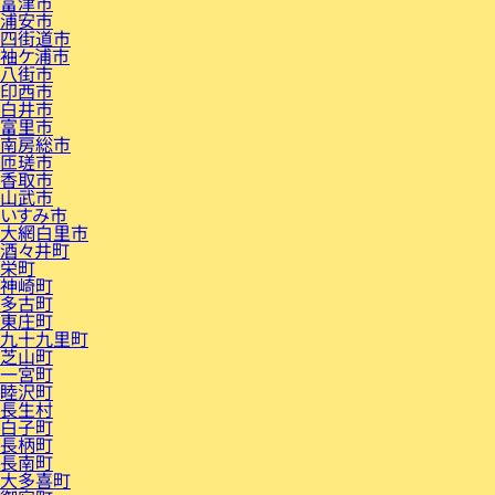
富津市
浦安市
四街道市
袖ケ浦市
八街市
印西市
白井市
富里市
南房総市
匝瑳市
香取市
山武市
いすみ市
大網白里市
酒々井町
栄町
神崎町
多古町
東庄町
九十九里町
芝山町
一宮町
睦沢町
長生村
白子町
長柄町
長南町
大多喜町