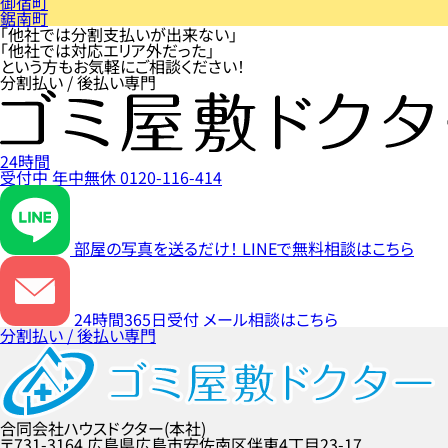
御宿町
鋸南町
「他社では分割支払いが出来ない」
「他社では対応エリア外だった」
という方もお気軽にご相談ください！
分割払い / 後払い専門
24時間
受付中
年中無休
0120-116-414
部屋の写真を送るだけ！
LINEで無料相談はこちら
24時間365日受付
メール相談はこちら
分割払い / 後払い専門
合同会社ハウスドクター(本社)
〒731-3164
広島県広島市安佐南区伴東4丁目23-17