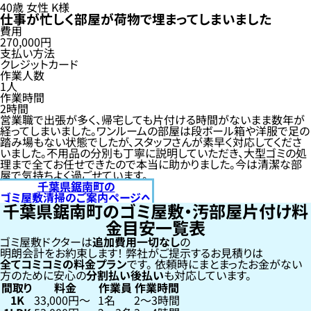
40歳
女性
K様
仕事が忙しく部屋が荷物で埋まってしまいました
費用
270,000円
支払い方法
クレジットカード
作業人数
1人
作業時間
2時間
営業職で出張が多く、帰宅しても片付ける時間がないまま数年が
経ってしまいました。ワンルームの部屋は段ボール箱や洋服で足の
踏み場もない状態でしたが、スタッフさんが素早く対応してくださ
いました。不用品の分別も丁寧に説明していただき、大型ゴミの処
理まで全てお任せできたので本当に助かりました。今は清潔な部
屋で気持ちよく過ごせています。
千葉県鋸南町の
ゴミ屋敷清掃のご案内ページへ
千葉県鋸南町のゴミ屋敷・汚部屋片付け料
金目安一覧表
ゴミ屋敷ドクターは
追加費用一切なし
の
明朗会計をお約束します！
弊社がご提示するお見積りは
全てコミコミの料金プラン
です。
依頼時にまとまったお金がない
方のために安心の
分割払い
後払い
も対応しています。
間取り
料金
作業員
作業時間
1K
33,000円〜
1名
2〜3時間