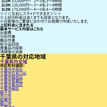
1LDK
53,000円〜
2〜3名
3〜4時間
2LDK
120,000円〜
3〜4名
3〜4時間
3LDK
170,000円〜
4〜5名
4〜5時間
左右にスライドできます
上記の料金はあくまでも目安となります。
お客様のご要望に合わせてお見積り作成いたします。
上記料金に含まれる
基本サービス内容はこちら
出張費
分別作業
搬出作業
処分品回収
貴重品の探索
清掃後の消臭
千葉県の対応地域
千葉県内全域
市区町村
千葉市中央区
千葉市花見川区
千葉市稲毛区
千葉市若葉区
千葉市美浜区
千葉市緑区
銚子市
市川市
船橋市
館山市