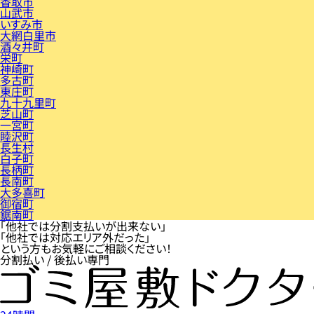
香取市
山武市
いすみ市
大網白里市
酒々井町
栄町
神崎町
多古町
東庄町
九十九里町
芝山町
一宮町
睦沢町
長生村
白子町
長柄町
長南町
大多喜町
御宿町
鋸南町
「他社では分割支払いが出来ない」
「他社では対応エリア外だった」
という方もお気軽にご相談ください！
分割払い / 後払い専門