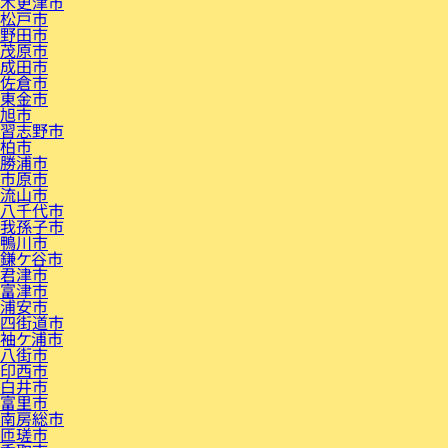
木更津市
松戸市
野田市
茂原市
成田市
佐倉市
東金市
旭市
習志野市
柏市
勝浦市
市原市
流山市
八千代市
我孫子市
鴨川市
鎌ケ谷市
君津市
富津市
浦安市
四街道市
袖ケ浦市
八街市
印西市
白井市
富里市
南房総市
匝瑳市