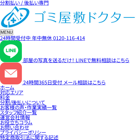
分割払い / 後払い専門
MENU
24時間受付中
年中無休
0120-116-414
部屋の写真を送るだけ！
LINEで無料相談はこちら
24時間365日受付
メール相談はこちら
ホーム
対応エリア
料金
分割/後払いについて
お客様の声・作業実績一覧
スタッフ紹介一覧
運営会社情報
お役立ちコラム
お問い合わせ
プライバシーポリシー
特定商取引法に関する記述