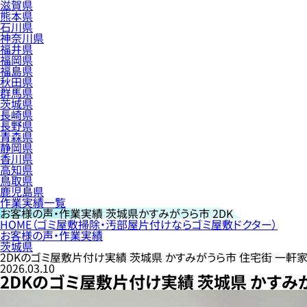
滋賀県
熊本県
石川県
神奈川県
福井県
福岡県
福島県
秋田県
群馬県
茨城県
長崎県
長野県
青森県
静岡県
香川県
高知県
鳥取県
鹿児島県
作業実績一覧
お客様の声・作業実績
茨城県かすみがうら市 2DK
HOME
（ゴミ屋敷掃除・汚部屋片付けならゴミ屋敷ドクター）
お客様の声・作業実績
茨城県
2DKのゴミ屋敷片付け実績 茨城県 かすみがうら市 住宅街 一軒
2026.03.10
2DKのゴミ屋敷片付け実績 茨城県 かすみ