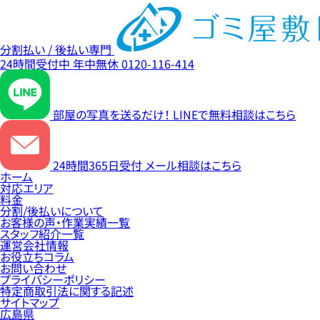
分割払い / 後払い専門
24時間受付中
年中無休
0120-116-414
部屋の写真を送るだけ！
LINEで無料相談はこちら
24時間365日受付
メール相談はこちら
ホーム
対応エリア
料金
分割/後払いについて
お客様の声・作業実績一覧
スタッフ紹介一覧
運営会社情報
お役立ちコラム
お問い合わせ
プライバシーポリシー
特定商取引法に関する記述
サイトマップ
広島県