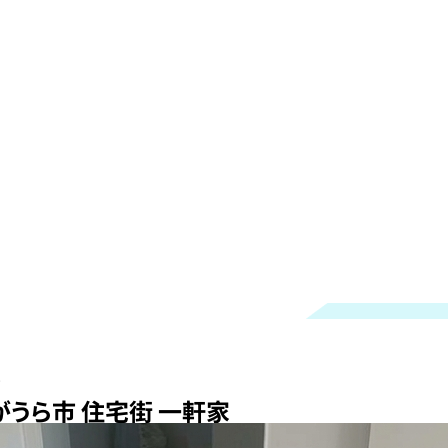
家
がうら市 住宅街 一軒家