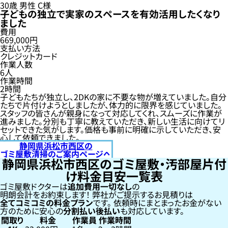
30歳
男性
C様
子どもの独立で実家のスペースを有効活用したくなり
ました
費用
669,000円
支払い方法
クレジットカード
作業人数
6人
作業時間
2時間
子どもたちが独立し、2DKの家に不要な物が増えていました。自分
たちで片付けようとしましたが、体力的に限界を感じていました。
スタッフの皆さんが親身になって対応してくれ、スムーズに作業が
進みました。分別も丁寧に教えていただき、新しい生活に向けてリ
セットできた気がします。価格も事前に明確に示していただき、安
心して依頼できました。
静岡県浜松市西区の
ゴミ屋敷清掃のご案内ページへ
静岡県浜松市西区のゴミ屋敷・汚部屋片付
け料金目安一覧表
ゴミ屋敷ドクターは
追加費用一切なし
の
明朗会計をお約束します！
弊社がご提示するお見積りは
全てコミコミの料金プラン
です。
依頼時にまとまったお金がない
方のために安心の
分割払い
後払い
も対応しています。
間取り
料金
作業員
作業時間