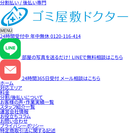
分割払い / 後払い専門
MENU
24時間受付中
年中無休
0120-116-414
部屋の写真を送るだけ！
LINEで無料相談はこちら
24時間365日受付
メール相談はこちら
ホーム
対応エリア
料金
分割/後払いについて
お客様の声・作業実績一覧
スタッフ紹介一覧
運営会社情報
お役立ちコラム
お問い合わせ
プライバシーポリシー
特定商取引法に関する記述