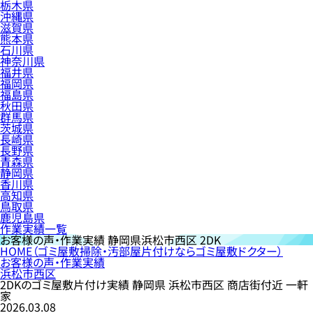
栃木県
沖縄県
滋賀県
熊本県
石川県
神奈川県
福井県
福岡県
福島県
秋田県
群馬県
茨城県
長崎県
長野県
青森県
静岡県
香川県
高知県
鳥取県
鹿児島県
作業実績一覧
お客様の声・作業実績
静岡県浜松市西区 2DK
HOME
（ゴミ屋敷掃除・汚部屋片付けならゴミ屋敷ドクター）
お客様の声・作業実績
浜松市西区
2DKのゴミ屋敷片付け実績 静岡県 浜松市西区 商店街付近 一軒
家
2026.03.08