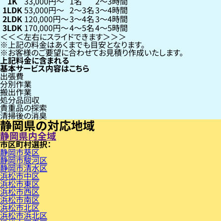
1K
33,000円〜
1名
2〜3時間
1LDK
53,000円〜
2〜3名
3〜4時間
2LDK
120,000円〜
3〜4名
3〜4時間
3LDK
170,000円〜
4〜5名
4〜5時間
左右にスライドできます
上記の料金はあくまでも目安となります。
お客様のご要望に合わせてお見積り作成いたします。
上記料金に含まれる
基本サービス内容はこちら
出張費
分別作業
搬出作業
処分品回収
貴重品の探索
清掃後の消臭
静岡県の対応地域
静岡県内全域
市区町村
静岡市葵区
静岡市駿河区
静岡市清水区
浜松市中区
浜松市東区
浜松市西区
浜松市南区
浜松市北区
浜松市浜北区