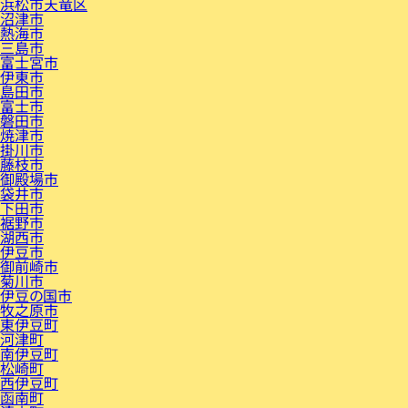
浜松市天竜区
沼津市
熱海市
三島市
富士宮市
伊東市
島田市
富士市
磐田市
焼津市
掛川市
藤枝市
御殿場市
袋井市
下田市
裾野市
湖西市
伊豆市
御前崎市
菊川市
伊豆の国市
牧之原市
東伊豆町
河津町
南伊豆町
松崎町
西伊豆町
函南町