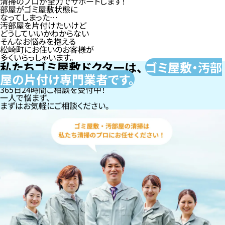
清掃のプロが全力でサポートします！
部屋がゴミ屋敷状態に
なってしまった…
汚部屋を片付けたいけど
どうしていいかわからない
そんなお悩みを抱える
松崎町にお住いのお客様が
多くいらっしゃいます。
私たちゴミ屋敷ドクターは、
ゴミ屋敷・汚部
屋の片付け専門
業者です。
365日24時間ご相談を受付中！
一人で悩まず、
まずはお気軽にご相談ください。