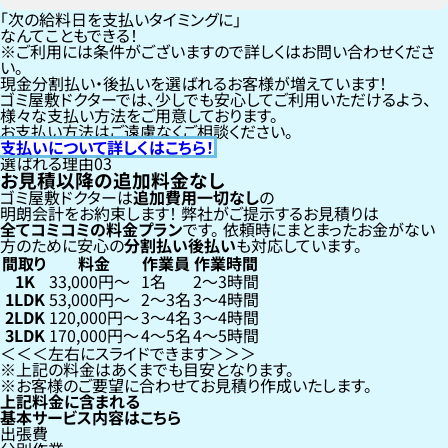
「次の給料日を支払いタイミングに」
なんてこともできる！
ご利用には条件がございますので詳しくはお問い合わせくださ
い。
現金分割払い・後払いを選ばれるお客様が増えています！
ゴミ屋敷ドクターでは、少しでも安心してご利用いただけるよう、
様々な支払い方法をご用意しております。
お支払い方法はご遠慮なくご相談ください。
支払いについて詳しくはこちら！
選ばれる理由
03
お見積以降の追加料金なし
ゴミ屋敷ドクターは
追加費用一切なし
の
明朗会計をお約束します！
弊社がご提示するお見積りは
全てコミコミの料金プラン
です。
依頼時にまとまったお金がない
方のために安心の
分割払い
後払い
も対応しています。
間取り
料金
作業員
作業時間
1K
33,000円〜
1名
2〜3時間
1LDK
53,000円〜
2〜3名
3〜4時間
2LDK
120,000円〜
3〜4名
3〜4時間
3LDK
170,000円〜
4〜5名
4〜5時間
左右にスライドできます
上記の料金はあくまでも目安となります。
お客様のご要望に合わせてお見積り作成いたします。
上記料金に含まれる
基本サービス内容はこちら
出張費