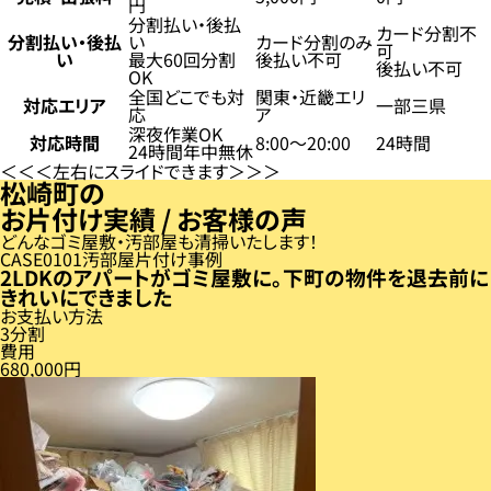
円
分割払い・後払
カード分割不
分割払い・後払
い
カード分割のみ
可
い
最大60回分割
後払い不可
後払い不可
OK
全国どこでも対
関東・近畿エリ
対応エリア
一部三県
応
ア
深夜作業OK
対応時間
8:00〜20:00
24時間
24時間年中無休
左右にスライドできます
松崎町の
お片付け実績 / お客様の声
どんなゴミ屋敷・汚部屋も清掃いたします！
CASE
01
汚部屋片付け事例
2LDKのアパートがゴミ屋敷に。下町の物件を退去前に
きれいにできました
お支払い方法
3分割
費用
680,000円