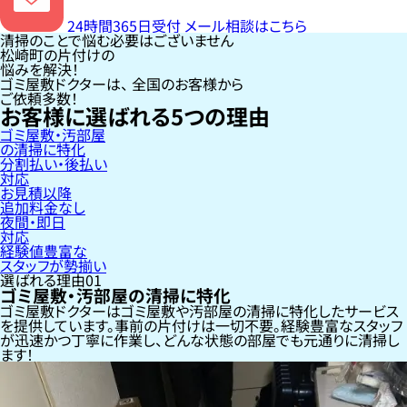
24時間365日受付
メール相談はこちら
清掃のことで悩む必要はございません
松崎町の片付けの
悩みを解決！
ゴミ屋敷ドクターは、
全国のお客様
から
ご依頼多数！
お客様に選ばれる
5
つの理由
ゴミ屋敷・汚部屋
の清掃に特化
分割払い・後払い
対応
お見積以降
追加料金なし
夜間・即日
対応
経験値豊富な
スタッフが勢揃い
選ばれる理由
01
ゴミ屋敷・汚部屋の清掃に特化
ゴミ屋敷ドクターはゴミ屋敷や汚部屋の清掃に特化したサービス
を提供しています。事前の片付けは一切不要。経験豊富なスタッフ
が迅速かつ丁寧に作業し、どんな状態の部屋でも元通りに清掃し
ます！