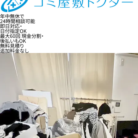
年中無休
で
24時間
相談可能
即日
対応・
日付指定
OK
最大60回
現金分割・
後払い
もOK
無料
見積り
追加料金なし