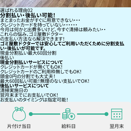
選ばれる理由
02
分割払い・後払い可能！
まとまったお金がすぐに用意できない
クレジットカードを持っていない・・・
今月は何かと出費多いけど、今すぐ清掃は頼みたい
これらの悩み、
ゴミ屋敷ドクター
の支払い方法なら
解決できます！
ゴミ屋敷ドクターでは安心してご利用いただくために分割支払
い・後払いが可能です。
現金分割払い
最大60回分割
後払い
現金分割払いサービスについて
クレジットカードが
無くても
OK！
クレジットカードの
ご利用枠無し
でもOK！
頭金0円の分割
でも大丈夫！
最大60回払い
可能！無理のない支払いでOK！
後払いサービスについて
清掃実施日の
翌月末までにお支払い
でOK！
お支払いのタイミングは指定可能！