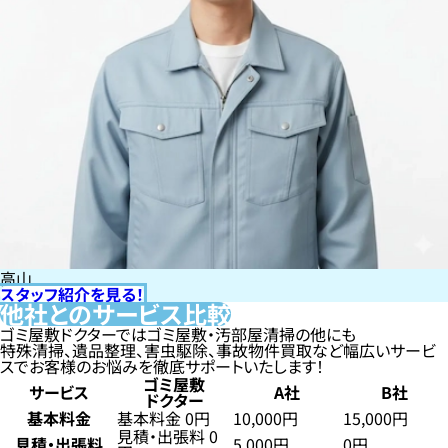
高山
スタッフ紹介を見る！
他社とのサービス比較
ゴミ屋敷ドクターではゴミ屋敷・汚部屋清掃の他にも
特殊清掃、遺品整理、害虫駆除、事故物件買取など幅広いサービ
スでお客様のお悩みを徹底サポートいたします！
ゴミ屋敷
サービス
A社
B社
ドクター
基本料金
基本料金 0円
10,000円
15,000円
見積・出張料 0
見積・出張料
5,000円
0円