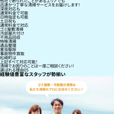
他社で断られたことがあるエリアでも
迅速かつ丁寧な清掃サービスをお届けします！
深夜対応も
通常料金で可能
日時指定も可能
土日祝も
通常料金で対応
ゴミ屋敷清掃
汚部屋片付け
不用品回収
特殊清掃
遺品整理
害虫駆除
事故物件買取
松崎町
は
上記すべて対応可能！
清掃でお困りのことは一度ご相談ください！
選ばれる理由
05
経験値豊富なスタッフが勢揃い