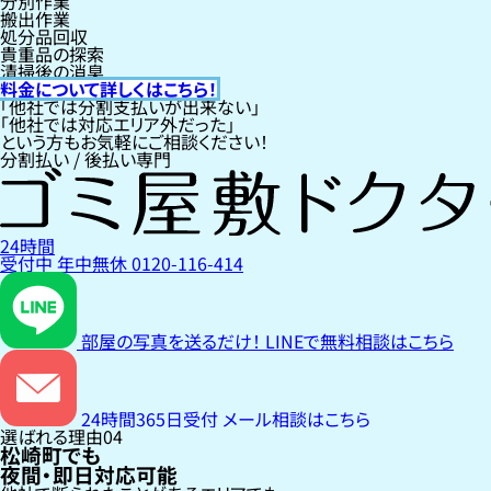
分別作業
搬出作業
処分品回収
貴重品の探索
清掃後の消臭
料金について詳しくはこちら！
「他社では分割支払いが出来ない」
「他社では対応エリア外だった」
という方もお気軽にご相談ください！
分割払い / 後払い専門
24時間
受付中
年中無休
0120-116-414
部屋の写真を送るだけ！
LINEで無料相談はこちら
24時間365日受付
メール相談はこちら
選ばれる理由
04
松崎町でも
夜間・即日対応可能