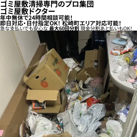
ゴミ屋敷清掃専門のプロ集団
ゴミ屋敷ドクター
年中無休で24時間相談可能！
即日対応・日付指定OK！
松崎町エリア対応可能！
急な支払いでも安心な
最大
60
回分割
現金分割
あと払い
もOK！