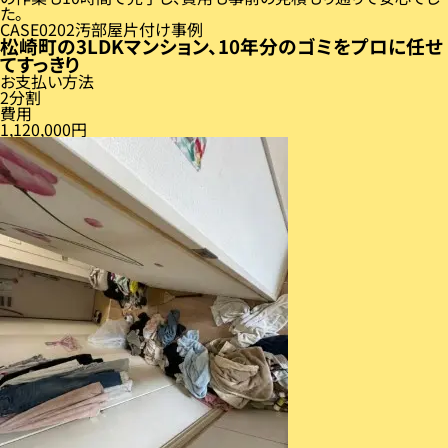
た。
CASE
02
汚部屋片付け事例
松崎町の3LDKマンション、10年分のゴミをプロに任せ
てすっきり
お支払い方法
2分割
費用
1,120,000円