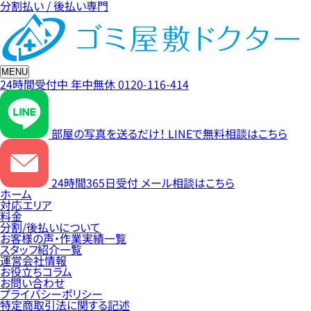
分割払い / 後払い専門
MENU
24時間受付中
年中無休
0120-116-414
部屋の写真を送るだけ！
LINEで無料相談はこちら
24時間365日受付
メール相談はこちら
ホーム
対応エリア
料金
分割/後払いについて
お客様の声・作業実績一覧
スタッフ紹介一覧
運営会社情報
お役立ちコラム
お問い合わせ
プライバシーポリシー
特定商取引法に関する記述