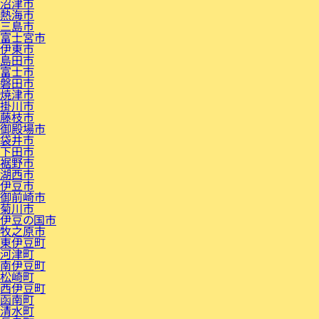
沼津市
熱海市
三島市
富士宮市
伊東市
島田市
富士市
磐田市
焼津市
掛川市
藤枝市
御殿場市
袋井市
下田市
裾野市
湖西市
伊豆市
御前崎市
菊川市
伊豆の国市
牧之原市
東伊豆町
河津町
南伊豆町
松崎町
西伊豆町
函南町
清水町