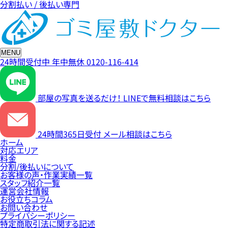
分割払い / 後払い専門
MENU
24時間受付中
年中無休
0120-116-414
部屋の写真を送るだけ！
LINEで無料相談はこちら
24時間365日受付
メール相談はこちら
ホーム
対応エリア
料金
分割/後払いについて
お客様の声・作業実績一覧
スタッフ紹介一覧
運営会社情報
お役立ちコラム
お問い合わせ
プライバシーポリシー
特定商取引法に関する記述