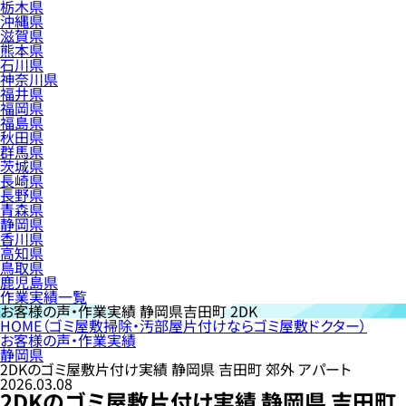
栃木県
沖縄県
滋賀県
熊本県
石川県
神奈川県
福井県
福岡県
福島県
秋田県
群馬県
茨城県
長崎県
長野県
青森県
静岡県
香川県
高知県
鳥取県
鹿児島県
作業実績一覧
お客様の声・作業実績
静岡県吉田町 2DK
HOME
（ゴミ屋敷掃除・汚部屋片付けならゴミ屋敷ドクター）
お客様の声・作業実績
静岡県
2DKのゴミ屋敷片付け実績 静岡県 吉田町 郊外 アパート
2026.03.08
2DKのゴミ屋敷片付け実績 静岡県 吉田町