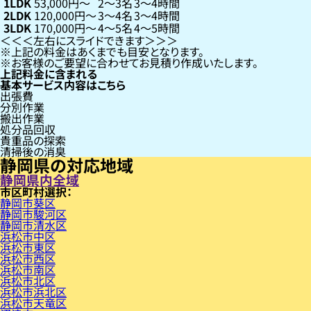
1LDK
53,000円〜
2〜3名
3〜4時間
2LDK
120,000円〜
3〜4名
3〜4時間
3LDK
170,000円〜
4〜5名
4〜5時間
左右にスライドできます
上記の料金はあくまでも目安となります。
お客様のご要望に合わせてお見積り作成いたします。
上記料金に含まれる
基本サービス内容はこちら
出張費
分別作業
搬出作業
処分品回収
貴重品の探索
清掃後の消臭
静岡県の対応地域
静岡県内全域
市区町村
静岡市葵区
静岡市駿河区
静岡市清水区
浜松市中区
浜松市東区
浜松市西区
浜松市南区
浜松市北区
浜松市浜北区
浜松市天竜区