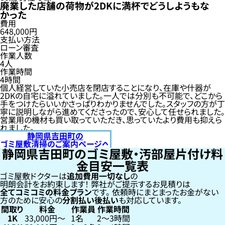
廃業した店舗の荷物が2DKに満杯でどうしようもな
かった
費用
648,000円
支払い方法
ローン審査
作業人数
4人
作業時間
4時間
個人経営していた小売店を閉店することになり、在庫や什器が
2DKの自宅に溢れていました。一人では分別も不可能で、どこから
手をつけたらいいかさっぱりわかりませんでした。スタッフの方が丁
寧に説明しながら進めてくださったので、安心して任せられました。
営業用の機材も買い取っていただき、思っていたより費用も抑えら
れました。
静岡県吉田町の
ゴミ屋敷清掃のご案内ページへ
静岡県吉田町のゴミ屋敷・汚部屋片付け料
金目安一覧表
ゴミ屋敷ドクターは
追加費用一切なし
の
明朗会計をお約束します！
弊社がご提示するお見積りは
全てコミコミの料金プラン
です。
依頼時にまとまったお金がない
方のために安心の
分割払い
後払い
も対応しています。
間取り
料金
作業員
作業時間
1K
33,000円〜
1名
2〜3時間