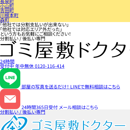
長泉町
小山町
吉田町
川根本町
森町
「他社では分割支払いが出来ない」
「他社では対応エリア外だった」
という方もお気軽にご相談ください！
分割払い / 後払い専門
24時間
受付中
年中無休
0120-116-414
部屋の写真を送るだけ！
LINEで無料相談はこちら
24時間365日受付
メール相談はこちら
分割払い / 後払い専門