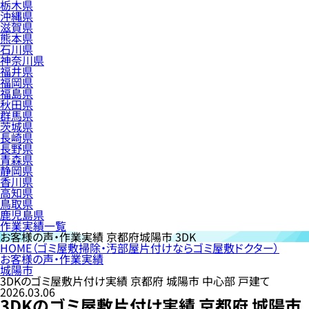
栃木県
沖縄県
滋賀県
熊本県
石川県
神奈川県
福井県
福岡県
福島県
秋田県
群馬県
茨城県
長崎県
長野県
青森県
静岡県
香川県
高知県
鳥取県
鹿児島県
作業実績一覧
お客様の声・作業実績
京都府城陽市 3DK
HOME
（ゴミ屋敷掃除・汚部屋片付けならゴミ屋敷ドクター）
お客様の声・作業実績
城陽市
3DKのゴミ屋敷片付け実績 京都府 城陽市 中心部 戸建て
2026.03.06
3DKのゴミ屋敷片付け実績 京都府 城陽市