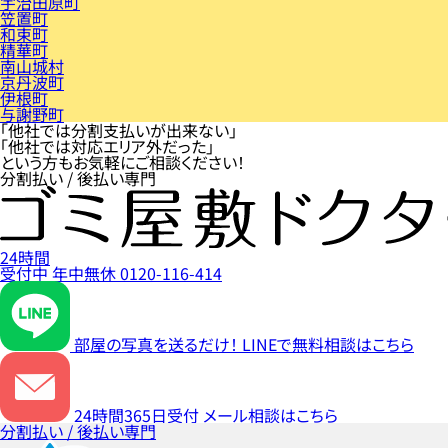
宇治田原町
笠置町
和束町
精華町
南山城村
京丹波町
伊根町
与謝野町
「他社では分割支払いが出来ない」
「他社では対応エリア外だった」
という方もお気軽にご相談ください！
分割払い / 後払い専門
24時間
受付中
年中無休
0120-116-414
部屋の写真を送るだけ！
LINEで無料相談はこちら
24時間365日受付
メール相談はこちら
分割払い / 後払い専門