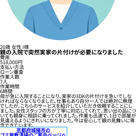
20歳
女性
I様
親の入院で突然実家の片付けが必要になりました
費用
518,000円
支払い方法
ローン審査
作業人数
7人
作業時間
6時間
母が急に入院することになり、実家の3DKの片付けを急いでしな
ければならなくなりました。仕事もあり自分一人では絶対に無理
でしたが、こちらのサービスを紹介していただき依頼することにし
ました。女性スタッフの方が丁寧に対応してくれて、思い出の品につ
いても親身に相談に乗ってくれました。作業も迅速で、1日で部屋が
見違えるようにきれいになりました。今は安心して親の見舞いに専
念できています。
京都府城陽市の
ゴミ屋敷清掃のご案内ページへ