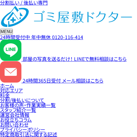
分割払い / 後払い専門
MENU
24時間受付中
年中無休
0120-116-414
部屋の写真を送るだけ！
LINEで無料相談はこちら
24時間365日受付
メール相談はこちら
ホーム
対応エリア
料金
分割/後払いについて
お客様の声・作業実績一覧
スタッフ紹介一覧
運営会社情報
お役立ちコラム
お問い合わせ
プライバシーポリシー
特定商取引法に関する記述