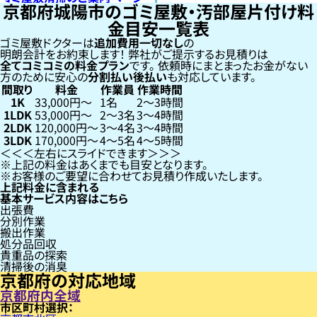
京都府城陽市のゴミ屋敷・汚部屋片付け料
金目安一覧表
ゴミ屋敷ドクターは
追加費用一切なし
の
明朗会計をお約束します！
弊社がご提示するお見積りは
全てコミコミの料金プラン
です。
依頼時にまとまったお金がない
方のために安心の
分割払い
後払い
も対応しています。
間取り
料金
作業員
作業時間
1K
33,000円〜
1名
2〜3時間
1LDK
53,000円〜
2〜3名
3〜4時間
2LDK
120,000円〜
3〜4名
3〜4時間
3LDK
170,000円〜
4〜5名
4〜5時間
左右にスライドできます
上記の料金はあくまでも目安となります。
お客様のご要望に合わせてお見積り作成いたします。
上記料金に含まれる
基本サービス内容はこちら
出張費
分別作業
搬出作業
処分品回収
貴重品の探索
清掃後の消臭
京都府の対応地域
京都府内全域
市区町村