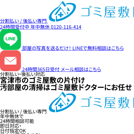
分割払い / 後払い専門
24時間受付中
年中無休
0120-116-414
部屋の写真を送るだけ！
LINEで無料相談はこちら
24時間365日受付
メール相談はこちら
分割払い・後払い対応
宮津市のゴミ屋敷の片付け
汚部屋の清掃はゴミ屋敷ドクターにお任せ
分割払い / 後払い専門
年中無休
で
24時間
相談可能
即日
対応・
日付指定
OK