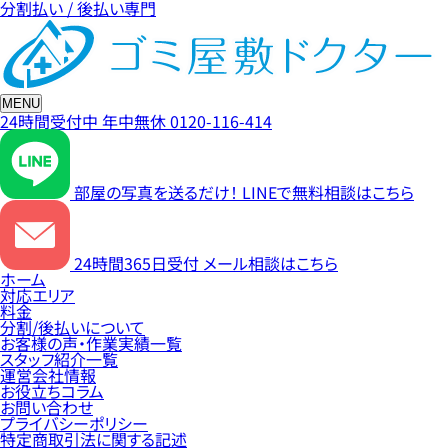
分割払い / 後払い専門
MENU
24時間受付中
年中無休
0120-116-414
部屋の写真を送るだけ！
LINEで無料相談はこちら
24時間365日受付
メール相談はこちら
ホーム
対応エリア
料金
分割/後払いについて
お客様の声・作業実績一覧
スタッフ紹介一覧
運営会社情報
お役立ちコラム
お問い合わせ
プライバシーポリシー
特定商取引法に関する記述