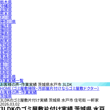
栃木県
沖縄県
滋賀県
熊本県
石川県
神奈川県
福井県
福岡県
福島県
秋田県
群馬県
茨城県
長崎県
長野県
青森県
静岡県
香川県
高知県
鳥取県
鹿児島県
作業実績一覧
お客様の声・作業実績
茨城県水戸市 3LDK
HOME
（ゴミ屋敷掃除・汚部屋片付けならゴミ屋敷ドクター）
お客様の声・作業実績
茨城県
3LDKのゴミ屋敷片付け実績 茨城県 水戸市 住宅街 一軒家
2026.03.02
3LDKのゴミ屋敷片付け実績 茨城県 水戸