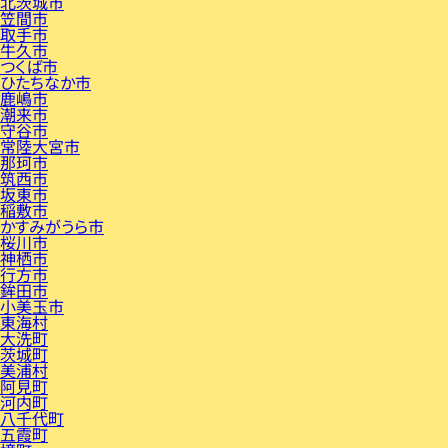
北茨城市
笠間市
取手市
牛久市
つくば市
ひたちなか市
鹿嶋市
潮来市
守谷市
常陸大宮市
那珂市
筑西市
坂東市
稲敷市
かすみがうら市
桜川市
神栖市
行方市
鉾田市
小美玉市
東海村
大洗町
茨城町
美浦村
阿見町
河内町
八千代町
五霞町