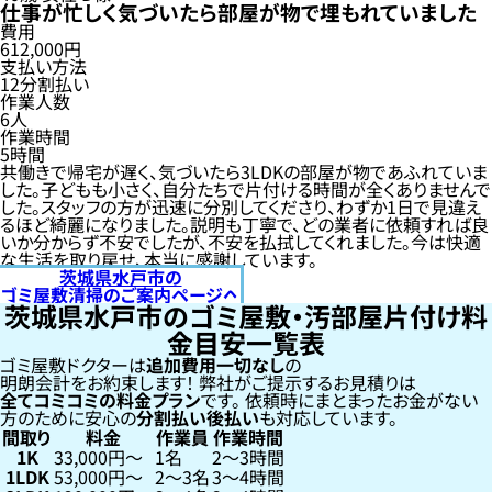
仕事が忙しく気づいたら部屋が物で埋もれていました
費用
612,000円
支払い方法
12分割払い
作業人数
6人
作業時間
5時間
共働きで帰宅が遅く、気づいたら3LDKの部屋が物であふれていま
した。子どもも小さく、自分たちで片付ける時間が全くありませんで
した。スタッフの方が迅速に分別してくださり、わずか1日で見違え
るほど綺麗になりました。説明も丁寧で、どの業者に依頼すれば良
いか分からず不安でしたが、不安を払拭してくれました。今は快適
な生活を取り戻せ、本当に感謝しています。
茨城県水戸市の
ゴミ屋敷清掃のご案内ページへ
茨城県水戸市のゴミ屋敷・汚部屋片付け料
金目安一覧表
ゴミ屋敷ドクターは
追加費用一切なし
の
明朗会計をお約束します！
弊社がご提示するお見積りは
全てコミコミの料金プラン
です。
依頼時にまとまったお金がない
方のために安心の
分割払い
後払い
も対応しています。
間取り
料金
作業員
作業時間
1K
33,000円〜
1名
2〜3時間
1LDK
53,000円〜
2〜3名
3〜4時間