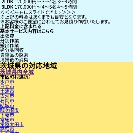
2LDK
120,000円〜
3〜4名
3〜4時間
3LDK
170,000円〜
4〜5名
4〜5時間
左右にスライドできます
上記の料金はあくまでも目安となります。
お客様のご要望に合わせてお見積り作成いたします。
上記料金に含まれる
基本サービス内容はこちら
出張費
分別作業
搬出作業
処分品回収
貴重品の探索
清掃後の消臭
茨城県の対応地域
茨城県内全域
市区町村
水戸市
日立市
土浦市
古河市
石岡市
結城市
龍ケ崎市
下妻市
常総市
常陸太田市
高萩市