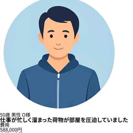
50歳
男性
O様
仕事が忙しく溜まった荷物が部屋を圧迫していました
費用
588,000円