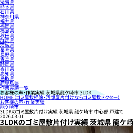
滋賀県
熊本県
石川県
神奈川県
福井県
福岡県
福島県
秋田県
群馬県
茨城県
長崎県
長野県
青森県
静岡県
香川県
高知県
鳥取県
鹿児島県
作業実績一覧
お客様の声・作業実績
茨城県龍ケ崎市 3LDK
HOME
（ゴミ屋敷掃除・汚部屋片付けならゴミ屋敷ドクター）
お客様の声・作業実績
龍ケ崎市
3LDKのゴミ屋敷片付け実績 茨城県 龍ケ崎市 中心部 戸建て
2026.03.01
3LDKのゴミ屋敷片付け実績 茨城県 龍ケ崎