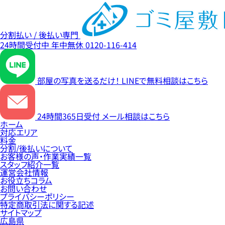
分割払い / 後払い専門
24時間受付中
年中無休
0120-116-414
部屋の写真を送るだけ！
LINEで無料相談はこちら
24時間365日受付
メール相談はこちら
ホーム
対応エリア
料金
分割/後払いについて
お客様の声・作業実績一覧
スタッフ紹介一覧
運営会社情報
お役立ちコラム
お問い合わせ
プライバシーポリシー
特定商取引法に関する記述
サイトマップ
広島県