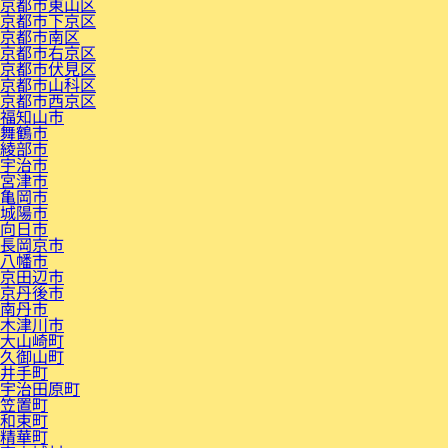
京都市東山区
京都市下京区
京都市南区
京都市右京区
京都市伏見区
京都市山科区
京都市西京区
福知山市
舞鶴市
綾部市
宇治市
宮津市
亀岡市
城陽市
向日市
長岡京市
八幡市
京田辺市
京丹後市
南丹市
木津川市
大山崎町
久御山町
井手町
宇治田原町
笠置町
和束町
精華町