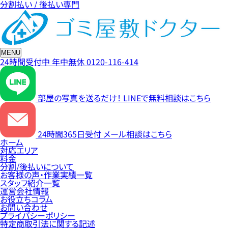
分割払い / 後払い専門
MENU
24時間受付中
年中無休
0120-116-414
部屋の写真を送るだけ！
LINEで無料相談はこちら
24時間365日受付
メール相談はこちら
ホーム
対応エリア
料金
分割/後払いについて
お客様の声・作業実績一覧
スタッフ紹介一覧
運営会社情報
お役立ちコラム
お問い合わせ
プライバシーポリシー
特定商取引法に関する記述