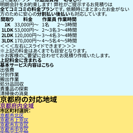
明朗会計をお約束します！
弊社がご提示するお見積りは
全てコミコミの料金プラン
です。
依頼時にまとまったお金がない
方のために安心の
分割払い
後払い
も対応しています。
間取り
料金
作業員
作業時間
1K
33,000円〜
1名
2〜3時間
1LDK
53,000円〜
2〜3名
3〜4時間
2LDK
120,000円〜
3〜4名
3〜4時間
3LDK
170,000円〜
4〜5名
4〜5時間
左右にスライドできます
上記の料金はあくまでも目安となります。
お客様のご要望に合わせてお見積り作成いたします。
上記料金に含まれる
基本サービス内容はこちら
出張費
分別作業
搬出作業
処分品回収
貴重品の探索
清掃後の消臭
京都府の対応地域
京都府内全域
市区町村
京都市北区
京都市上京区
京都市左京区
京都市中京区