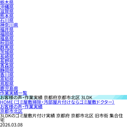
栃木県
沖縄県
滋賀県
熊本県
石川県
神奈川県
福井県
福岡県
福島県
秋田県
群馬県
茨城県
長崎県
長野県
青森県
静岡県
香川県
高知県
鳥取県
鹿児島県
作業実績一覧
お客様の声・作業実績
京都府京都市北区 3LDK
HOME
（ゴミ屋敷掃除・汚部屋片付けならゴミ屋敷ドクター）
お客様の声・作業実績
京都市北区
3LDKのゴミ屋敷片付け実績 京都府 京都市北区 旧市街 集合住
宅
2026.03.08