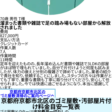
70歳
男性
T様
溜まった書類や雑誌で足の踏み場もない部屋から解放
されました
費用
827,000円
支払い方法
クレジットカード
作業人数
7人
作業時間
11時間
定年を迎えたものの、長年溜め込んだ書類や雑誌で3LDKの部屋
がほぼ物で埋もれていました。自分で片付けようと何度も試みま
したが、体力の衰えと分別の複雑さで諦めていました。業者の紹介
で貴社を知り、依頼することにしました。スタッフの方々は作業がと
ても丁寧で、重要な書類も丁寧に取り分けてくださり、安心して任
せられました。今では快適に過ごせるようになり、本当に感謝して
います。
京都府京都市北区の
ゴミ屋敷清掃のご案内ページへ
京都府京都市北区のゴミ屋敷・汚部屋片付
け料金目安一覧表
ゴミ屋敷ドクターは
追加費用一切なし
の