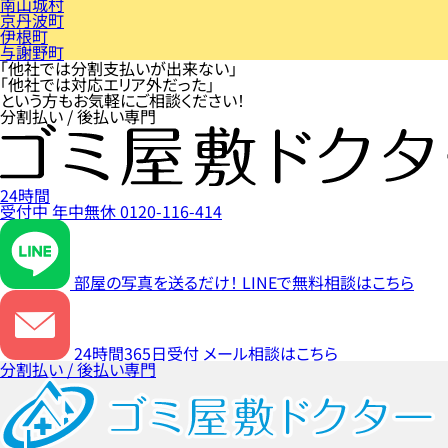
南山城村
京丹波町
伊根町
与謝野町
「他社では分割支払いが出来ない」
「他社では対応エリア外だった」
という方もお気軽にご相談ください！
分割払い / 後払い専門
24時間
受付中
年中無休
0120-116-414
部屋の写真を送るだけ！
LINEで無料相談はこちら
24時間365日受付
メール相談はこちら
分割払い / 後払い専門