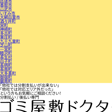
匝瑳市
香取市
山武市
いすみ市
大網白里市
酒々井町
栄町
神崎町
多古町
東庄町
九十九里町
芝山町
一宮町
睦沢町
長生村
白子町
長柄町
長南町
大多喜町
御宿町
鋸南町
「他社では分割支払いが出来ない」
「他社では対応エリア外だった」
という方もお気軽にご相談ください！
分割払い / 後払い専門