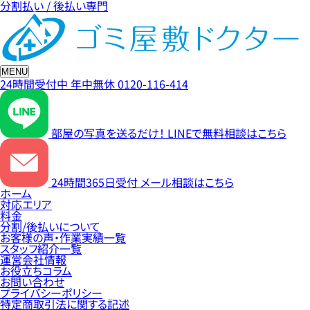
分割払い / 後払い専門
MENU
24時間受付中
年中無休
0120-116-414
部屋の写真を送るだけ！
LINEで無料相談はこちら
24時間365日受付
メール相談はこちら
ホーム
対応エリア
料金
分割/後払いについて
お客様の声・作業実績一覧
スタッフ紹介一覧
運営会社情報
お役立ちコラム
お問い合わせ
プライバシーポリシー
特定商取引法に関する記述