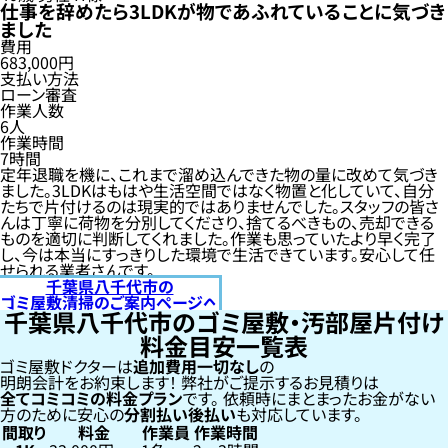
仕事を辞めたら3LDKが物であふれていることに気づき
ました
費用
683,000円
支払い方法
ローン審査
作業人数
6人
作業時間
7時間
定年退職を機に、これまで溜め込んできた物の量に改めて気づき
ました。3LDKはもはや生活空間ではなく物置と化していて、自分
たちで片付けるのは現実的ではありませんでした。スタッフの皆さ
んは丁寧に荷物を分別してくださり、捨てるべきもの、売却できる
ものを適切に判断してくれました。作業も思っていたより早く完了
し、今は本当にすっきりした環境で生活できています。安心して任
せられる業者さんです。
千葉県八千代市の
ゴミ屋敷清掃のご案内ページへ
千葉県八千代市のゴミ屋敷・汚部屋片付け
料金目安一覧表
ゴミ屋敷ドクターは
追加費用一切なし
の
明朗会計をお約束します！
弊社がご提示するお見積りは
全てコミコミの料金プラン
です。
依頼時にまとまったお金がない
方のために安心の
分割払い
後払い
も対応しています。
間取り
料金
作業員
作業時間