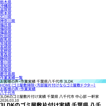
栃木県
沖縄県
滋賀県
熊本県
石川県
神奈川県
福井県
福岡県
福島県
秋田県
群馬県
茨城県
長崎県
長野県
青森県
静岡県
香川県
高知県
鳥取県
鹿児島県
作業実績一覧
お客様の声・作業実績
千葉県八千代市 3LDK
HOME
（ゴミ屋敷掃除・汚部屋片付けならゴミ屋敷ドクター）
お客様の声・作業実績
八千代市
3LDKのゴミ屋敷片付け実績 千葉県 八千代市 中心部 一軒家
2026.03.10
3LDKのゴミ屋敷片付け実績 千葉県 八千