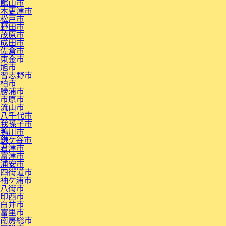
館山市
木更津市
松戸市
野田市
茂原市
成田市
佐倉市
東金市
旭市
習志野市
柏市
勝浦市
市原市
流山市
八千代市
我孫子市
鴨川市
鎌ケ谷市
君津市
富津市
浦安市
四街道市
袖ケ浦市
八街市
印西市
白井市
富里市
南房総市