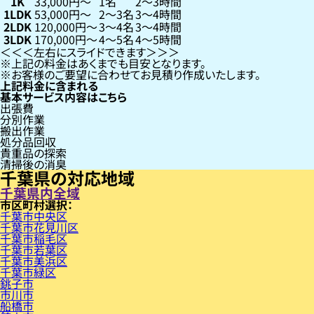
1K
33,000円〜
1名
2〜3時間
1LDK
53,000円〜
2〜3名
3〜4時間
2LDK
120,000円〜
3〜4名
3〜4時間
3LDK
170,000円〜
4〜5名
4〜5時間
左右にスライドできます
上記の料金はあくまでも目安となります。
お客様のご要望に合わせてお見積り作成いたします。
上記料金に含まれる
基本サービス内容はこちら
出張費
分別作業
搬出作業
処分品回収
貴重品の探索
清掃後の消臭
千葉県の対応地域
千葉県内全域
市区町村
千葉市中央区
千葉市花見川区
千葉市稲毛区
千葉市若葉区
千葉市美浜区
千葉市緑区
銚子市
市川市
船橋市