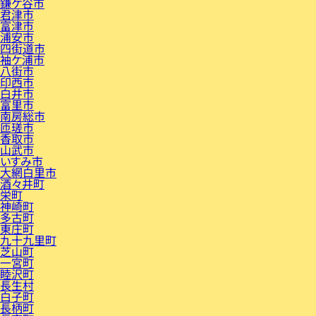
鎌ケ谷市
君津市
富津市
浦安市
四街道市
袖ケ浦市
八街市
印西市
白井市
富里市
南房総市
匝瑳市
香取市
山武市
いすみ市
大網白里市
酒々井町
栄町
神崎町
多古町
東庄町
九十九里町
芝山町
一宮町
睦沢町
長生村
白子町
長柄町