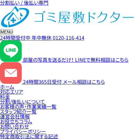
分割払い / 後払い専門
MENU
24時間受付中
年中無休
0120-116-414
部屋の写真を送るだけ！
LINEで無料相談はこちら
24時間365日受付
メール相談はこちら
ホーム
対応エリア
料金
分割/後払いについて
お客様の声・作業実績一覧
スタッフ紹介一覧
運営会社情報
お役立ちコラム
お問い合わせ
プライバシーポリシー
特定商取引法に関する記述