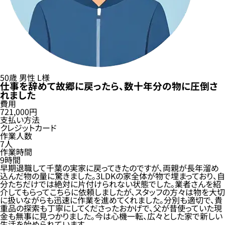
50歳
男性
L様
仕事を辞めて故郷に戻ったら、数十年分の物に圧倒さ
れました
費用
721,000円
支払い方法
クレジットカード
作業人数
7人
作業時間
9時間
早期退職して千葉の実家に戻ってきたのですが、両親が長年溜め
込んだ物の量に驚きました。3LDKの家全体が物で埋まっており、自
分たちだけでは絶対に片付けられない状態でした。業者さんを紹
介してもらってこちらに依頼しましたが、スタッフの方々は物を大切
に扱いながらも迅速に作業を進めてくれました。分別も適切で、貴
重品の探索も丁寧にしてくださったおかげで、父が昔使っていた現
金も無事に見つかりました。今は心機一転、広々とした家で新しい
生活を始められています。