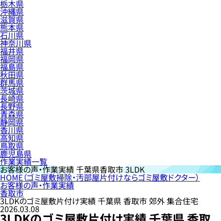
栃木県
沖縄県
滋賀県
熊本県
石川県
神奈川県
福井県
福岡県
福島県
秋田県
群馬県
茨城県
長崎県
長野県
青森県
静岡県
香川県
高知県
鳥取県
鹿児島県
作業実績一覧
お客様の声・作業実績
千葉県香取市 3LDK
HOME
（ゴミ屋敷掃除・汚部屋片付けならゴミ屋敷ドクター）
お客様の声・作業実績
香取市
3LDKのゴミ屋敷片付け実績 千葉県 香取市 郊外 集合住宅
2026.03.08
3LDKのゴミ屋敷片付け実績 千葉県 香取