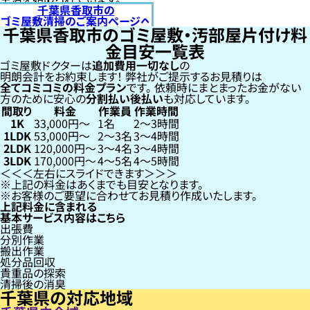
千葉県香取市の
ゴミ屋敷清掃のご案内ページへ
千葉県香取市のゴミ屋敷・汚部屋片付け料
金目安一覧表
ゴミ屋敷ドクターは
追加費用一切なし
の
明朗会計をお約束します！
弊社がご提示するお見積りは
全てコミコミの料金プラン
です。
依頼時にまとまったお金がない
方のために安心の
分割払い
後払い
も対応しています。
間取り
料金
作業員
作業時間
1K
33,000円〜
1名
2〜3時間
1LDK
53,000円〜
2〜3名
3〜4時間
2LDK
120,000円〜
3〜4名
3〜4時間
3LDK
170,000円〜
4〜5名
4〜5時間
左右にスライドできます
上記の料金はあくまでも目安となります。
お客様のご要望に合わせてお見積り作成いたします。
上記料金に含まれる
基本サービス内容はこちら
出張費
分別作業
搬出作業
処分品回収
貴重品の探索
清掃後の消臭
千葉県の対応地域