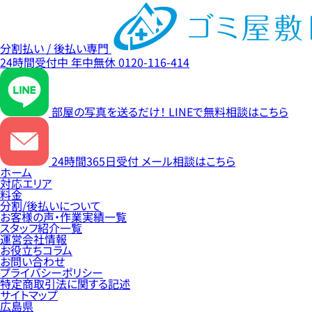
分割払い / 後払い専門
24時間受付中
年中無休
0120-116-414
部屋の写真を送るだけ！
LINEで無料相談はこちら
24時間365日受付
メール相談はこちら
ホーム
対応エリア
料金
分割/後払いについて
お客様の声・作業実績一覧
スタッフ紹介一覧
運営会社情報
お役立ちコラム
お問い合わせ
プライバシーポリシー
特定商取引法に関する記述
サイトマップ
広島県