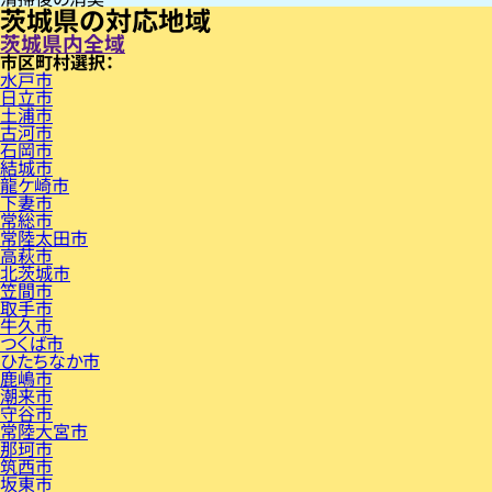
茨城県の対応地域
茨城県内全域
市区町村
水戸市
日立市
土浦市
古河市
石岡市
結城市
龍ケ崎市
下妻市
常総市
常陸太田市
高萩市
北茨城市
笠間市
取手市
牛久市
つくば市
ひたちなか市
鹿嶋市
潮来市
守谷市
常陸大宮市
那珂市
筑西市
坂東市