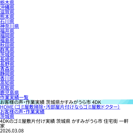
栃木県
沖縄県
滋賀県
熊本県
石川県
神奈川県
福井県
福岡県
福島県
秋田県
群馬県
茨城県
長崎県
長野県
青森県
静岡県
香川県
高知県
鳥取県
鹿児島県
作業実績一覧
お客様の声・作業実績
茨城県かすみがうら市 4DK
HOME
（ゴミ屋敷掃除・汚部屋片付けならゴミ屋敷ドクター）
お客様の声・作業実績
茨城県
4DKのゴミ屋敷片付け実績 茨城県 かすみがうら市 住宅街 一軒
家
2026.03.08