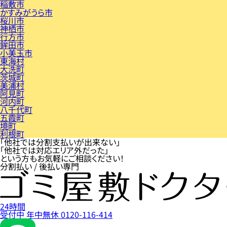
稲敷市
かすみがうら市
桜川市
神栖市
行方市
鉾田市
小美玉市
東海村
大洗町
茨城町
美浦村
阿見町
河内町
八千代町
五霞町
境町
利根町
「他社では分割支払いが出来ない」
「他社では対応エリア外だった」
という方もお気軽にご相談ください！
分割払い / 後払い専門
24時間
受付中
年中無休
0120-116-414