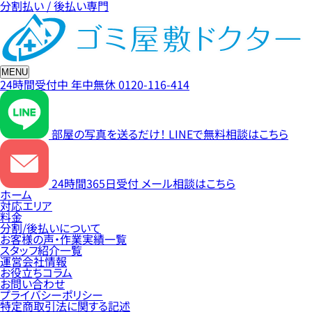
分割払い / 後払い専門
MENU
24時間受付中
年中無休
0120-116-414
部屋の写真を送るだけ！
LINEで無料相談はこちら
24時間365日受付
メール相談はこちら
ホーム
対応エリア
料金
分割/後払いについて
お客様の声・作業実績一覧
スタッフ紹介一覧
運営会社情報
お役立ちコラム
お問い合わせ
プライバシーポリシー
特定商取引法に関する記述