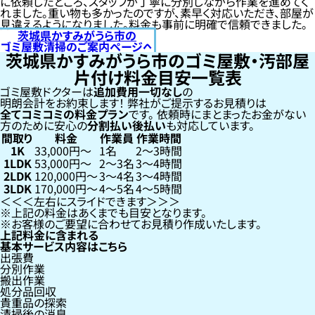
に依頼したところ、スタッフが丁寧に分別しながら作業を進めてく
れました。重い物も多かったのですが、素早く対応いただき、部屋が
見違えるようになりました。料金も事前に明確で信頼できました。
茨城県かすみがうら市の
ゴミ屋敷清掃のご案内ページへ
茨城県かすみがうら市のゴミ屋敷・汚部屋
片付け料金目安一覧表
ゴミ屋敷ドクターは
追加費用一切なし
の
明朗会計をお約束します！
弊社がご提示するお見積りは
全てコミコミの料金プラン
です。
依頼時にまとまったお金がない
方のために安心の
分割払い
後払い
も対応しています。
間取り
料金
作業員
作業時間
1K
33,000円〜
1名
2〜3時間
1LDK
53,000円〜
2〜3名
3〜4時間
2LDK
120,000円〜
3〜4名
3〜4時間
3LDK
170,000円〜
4〜5名
4〜5時間
左右にスライドできます
上記の料金はあくまでも目安となります。
お客様のご要望に合わせてお見積り作成いたします。
上記料金に含まれる
基本サービス内容はこちら
出張費
分別作業
搬出作業
処分品回収
貴重品の探索
清掃後の消臭