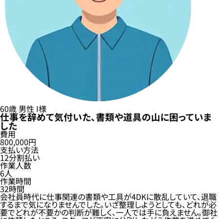
60歳
男性
I様
仕事を辞めて気付いた、書類や道具の山に困っていま
した
費用
800,000円
支払い方法
12分割払い
作業人数
6人
作業時間
32時間
会社員時代に仕事関連の書類や工具が4DKに散乱していて、退職
するまで気になりませんでした。いざ整理しようとしても、どれが必
要でどれが不要かの判断が難しく、一人では手に負えません。御社